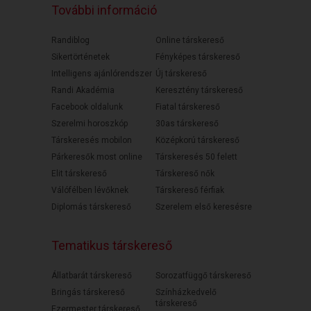
További információ
Randiblog
Online társkereső
Sikertörténetek
Fényképes társkereső
Intelligens ajánlórendszer
Új társkereső
Randi Akadémia
Keresztény társkereső
Facebook oldalunk
Fiatal társkereső
Szerelmi horoszkóp
30as társkereső
Társkeresés mobilon
Középkorú társkereső
Párkeresők most online
Társkeresés 50 felett
Elit társkereső
Társkereső nők
Válófélben lévőknek
Társkereső férfiak
Diplomás társkereső
Szerelem első keresésre
Tematikus társkereső
Állatbarát társkereső
Sorozatfüggő társkereső
Bringás társkereső
Színházkedvelő
társkereső
Ezermester társkereső