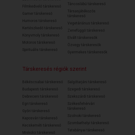
Táncoslábú társkereső
Filmkedvelő társkereső
Társasjátékozós
Gamer társkereső
társkereső
Humoros társkereső
Vegetáriánus társkereső
Kertészkedő társkereső
Zenefüggő társkereső
Könyvmoly társkereső
Elvált társkeresők
Motoros társkereső
Özvegy társkeresők
Spirituális társkereső
Gyermekes társkeresők
Társkeresés régiók szerint
Békéscsabai társkereső
Salgótarjáni társkereső
Budapesti társkereső
Szegedi társkereső
Debreceni társkereső
Szekszárdi társkereső
Egri társkereső
Székesfehérvári
társkereső
Győri társkereső
Szolnoki társkereső
Kaposvári társkereső
Szombathelyi társkereső
Kecskeméti társkereső
Tatabányai társkereső
Miskolci társkereső