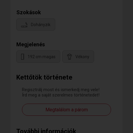
Szokások
Dohányzik
Megjelenés
192 cm magas
Vékony
Kettőtök története
Regisztrálj most és ismerkedj meg vele!
Írd meg a saját szerelmes történetedet!
Megtalálom a párom
További információk