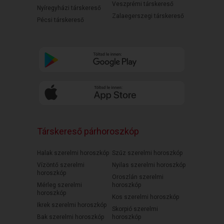
Veszprémi társkereső
Nyíregyházi társkereső
Zalaegerszegi társkereső
Pécsi társkereső
Társkereső párhoroszkóp
Halak szerelmi horoszkóp
Szűz szerelmi horoszkóp
Vízöntő szerelmi
Nyilas szerelmi horoszkóp
horoszkóp
Oroszlán szerelmi
Mérleg szerelmi
horoszkóp
horoszkóp
Kos szerelmi horoszkóp
Ikrek szerelmi horoszkóp
Skorpió szerelmi
Bak szerelmi horoszkóp
horoszkóp