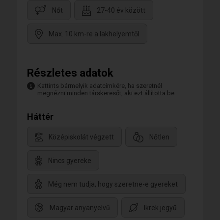
Nőt
27-40 év között
Max. 10 km-re a lakhelyemtől
Részletes adatok
Kattints bármelyik adatcímkére, ha szeretnél
megnézni minden társkeresőt, aki ezt állította be.
Háttér
Középiskolát végzett
Nőtlen
Nincs gyereke
Még nem tudja, hogy szeretne-e gyereket
Magyar anyanyelvű
Ikrek jegyű