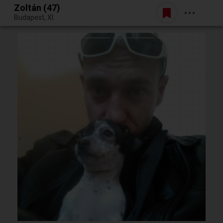
Zoltán (47)
Belépés
Budapest, XI.
Egy jó randiból bármi lehet.