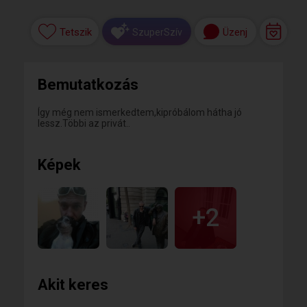
Tetszik
Üzenj
SzuperSzív
Bemutatkozás
Így még nem ismerkedtem,kipróbálom hátha jó
lessz.Többi az privát..
Képek
+2
Akit keres