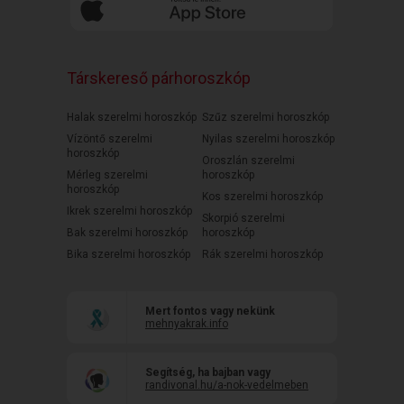
Társkereső párhoroszkóp
Halak szerelmi horoszkóp
Szűz szerelmi horoszkóp
Vízöntő szerelmi
Nyilas szerelmi horoszkóp
horoszkóp
Oroszlán szerelmi
Mérleg szerelmi
horoszkóp
horoszkóp
Kos szerelmi horoszkóp
Ikrek szerelmi horoszkóp
Skorpió szerelmi
Bak szerelmi horoszkóp
horoszkóp
Bika szerelmi horoszkóp
Rák szerelmi horoszkóp
Mert fontos vagy nekünk
mehnyakrak.info
Segítség, ha bajban vagy
randivonal.hu/a-nok-vedelmeben