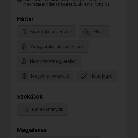
megnézni minden társkeresőt, aki ezt állította be.
Háttér
Középiskolát végzett
Elvált
Van gyereke, de nem vele él
Nem szeretne gyereket
Magyar anyanyelvű
Halak jegyű
Szokások
Néha dohányzik
Megjelenés