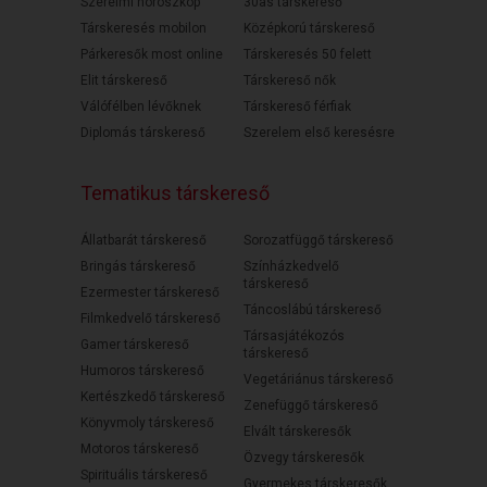
Szerelmi horoszkóp
30as társkereső
Társkeresés mobilon
Középkorú társkereső
Párkeresők most online
Társkeresés 50 felett
Elit társkereső
Társkereső nők
Válófélben lévőknek
Társkereső férfiak
Diplomás társkereső
Szerelem első keresésre
Tematikus társkereső
Állatbarát társkereső
Sorozatfüggő társkereső
Bringás társkereső
Színházkedvelő
társkereső
Ezermester társkereső
Táncoslábú társkereső
Filmkedvelő társkereső
Társasjátékozós
Gamer társkereső
társkereső
Humoros társkereső
Vegetáriánus társkereső
Kertészkedő társkereső
Zenefüggő társkereső
Könyvmoly társkereső
Elvált társkeresők
Motoros társkereső
Özvegy társkeresők
Spirituális társkereső
Gyermekes társkeresők