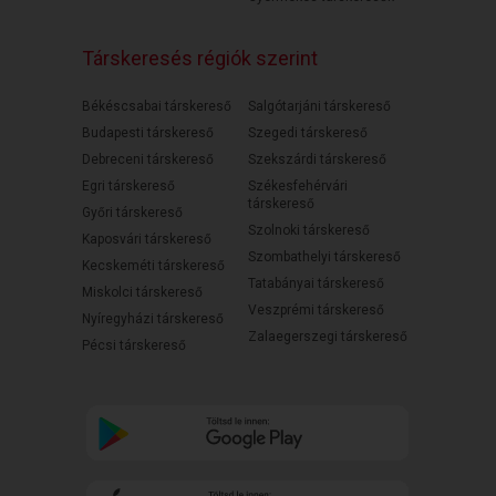
Társkeresés régiók szerint
Békéscsabai társkereső
Salgótarjáni társkereső
Budapesti társkereső
Szegedi társkereső
Debreceni társkereső
Szekszárdi társkereső
Egri társkereső
Székesfehérvári
társkereső
Győri társkereső
Szolnoki társkereső
Kaposvári társkereső
Szombathelyi társkereső
Kecskeméti társkereső
Tatabányai társkereső
Miskolci társkereső
Veszprémi társkereső
Nyíregyházi társkereső
Zalaegerszegi társkereső
Pécsi társkereső