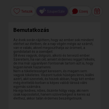
Tetszik
Üzenj
SzuperSzív
Bemutatkozás
Az évek során rájöttem, hogy az ember sok mindent
elérhet az életben, de a nap végén mégis az számít,
van-e valaki, akivel megoszthatja az örömeit, a
gondolatait és a csendjeit.
58 éves vagyok, dolgozó, alkotó és tervező ember.
Szeretem, ha van cél, amiért érdemes reggel felkelni,
de ma már ugyanilyen fontosnak tartom azt is, hogy
legyen kinek hazamenni.
Nem a tökéletességet keresem, és magam sem
vagyok tökéletes. Viszont tudok hűséges lenni, kiállni
azért, akit szeretek, és hiszek abban, hogy két ember
még érettebb korban is képes valódi társsá válni
egymás számára.
Ha egy kedves, nőies, őszinte hölgy vagy, aki nem
csak kapcsolatot, hanem szövetségest is keres az
élethez, akkor talán érdemes beszélgetnünk.