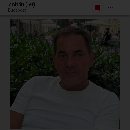
Zoltán (59)
Belépés
Budapest
Egy jó randiból bármi lehet.