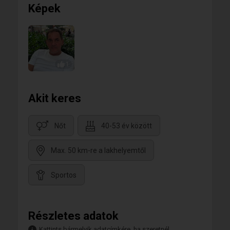
Képek
1
Akit keres
Nőt
40-53 év között
Max. 50 km-re a lakhelyemtől
Sportos
Részletes adatok
Kattints bármelyik adatcímkére, ha szeretnél