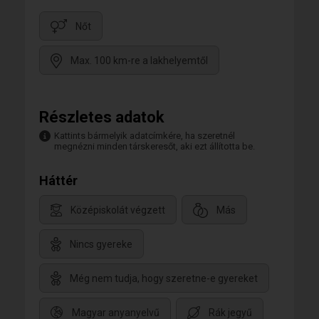
Nőt
Max. 100 km-re a lakhelyemtől
Részletes adatok
Kattints bármelyik adatcímkére, ha szeretnél
megnézni minden társkeresőt, aki ezt állította be.
Háttér
Középiskolát végzett
Más
Nincs gyereke
Még nem tudja, hogy szeretne-e gyereket
Magyar anyanyelvű
Rák jegyű