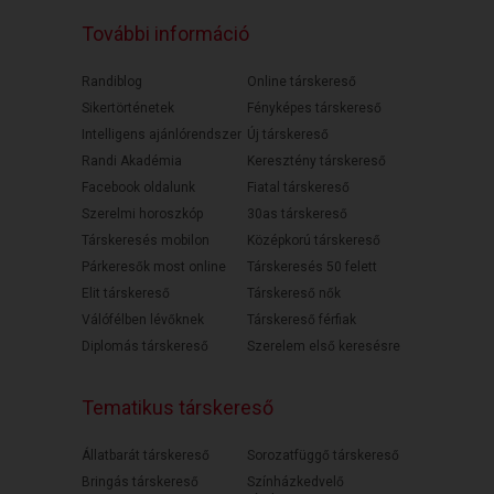
További információ
Randiblog
Online társkereső
Sikertörténetek
Fényképes társkereső
Intelligens ajánlórendszer
Új társkereső
Randi Akadémia
Keresztény társkereső
Facebook oldalunk
Fiatal társkereső
Szerelmi horoszkóp
30as társkereső
Társkeresés mobilon
Középkorú társkereső
Párkeresők most online
Társkeresés 50 felett
Elit társkereső
Társkereső nők
Válófélben lévőknek
Társkereső férfiak
Diplomás társkereső
Szerelem első keresésre
Tematikus társkereső
Állatbarát társkereső
Sorozatfüggő társkereső
Bringás társkereső
Színházkedvelő