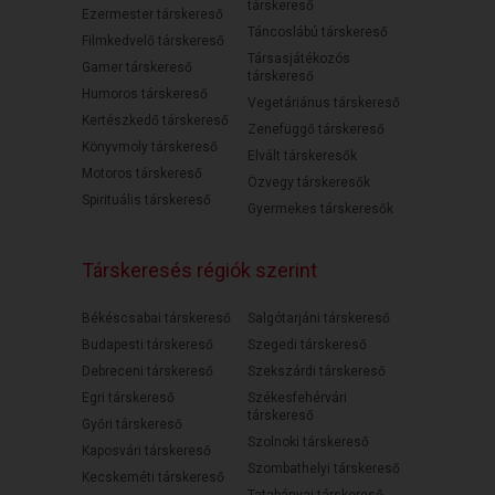
társkereső
Ezermester társkereső
Táncoslábú társkereső
Filmkedvelő társkereső
Társasjátékozós
Gamer társkereső
társkereső
Humoros társkereső
Vegetáriánus társkereső
Kertészkedő társkereső
Zenefüggő társkereső
Könyvmoly társkereső
Elvált társkeresők
Motoros társkereső
Özvegy társkeresők
Spirituális társkereső
Gyermekes társkeresők
Társkeresés régiók szerint
Békéscsabai társkereső
Salgótarjáni társkereső
Budapesti társkereső
Szegedi társkereső
Debreceni társkereső
Szekszárdi társkereső
Egri társkereső
Székesfehérvári
társkereső
Győri társkereső
Szolnoki társkereső
Kaposvári társkereső
Szombathelyi társkereső
Kecskeméti társkereső