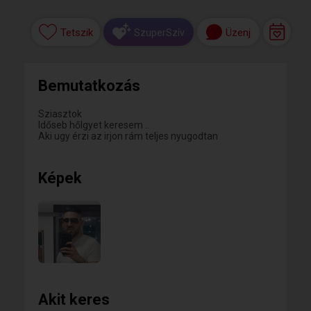
Tetszik
Üzenj
SzuperSzív
Bemutatkozás
Sziasztok
Időseb hőlgyet keresem ..
Aki ugy érzi az irjon rám teljes nyugodtan
Képek
Akit keres