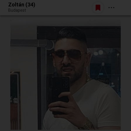
Zoltán (34)
Belépés
Budapest
Egy jó randiból bármi lehet.