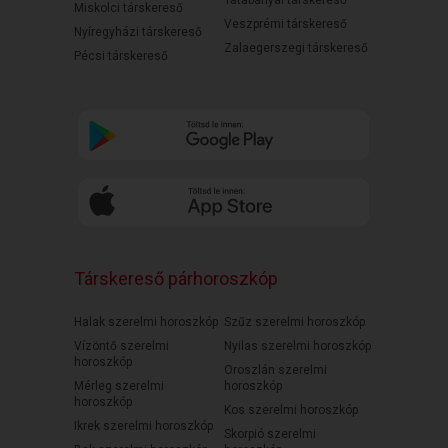
Tatabányai társkereső
Miskolci társkereső
Veszprémi társkereső
Nyíregyházi társkereső
Zalaegerszegi társkereső
Pécsi társkereső
Társkereső párhoroszkóp
Halak szerelmi horoszkóp
Szűz szerelmi horoszkóp
Vízöntő szerelmi
Nyilas szerelmi horoszkóp
horoszkóp
Oroszlán szerelmi
Mérleg szerelmi
horoszkóp
horoszkóp
Kos szerelmi horoszkóp
Ikrek szerelmi horoszkóp
Skorpió szerelmi