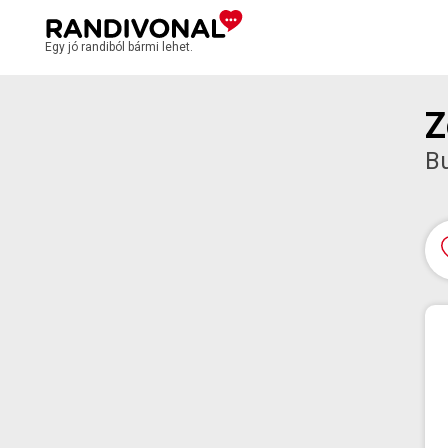
Egy jó randiból bármi lehet.
Z
B