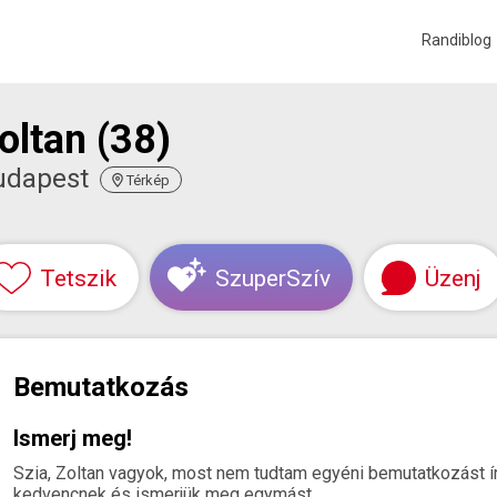
Randiblog
oltan (38)
udapest
Térkép
Tetszik
SzuperSzív
Üzenj
Bemutatkozás
Ismerj meg!
Szia, Zoltan vagyok, most nem tudtam egyéni bemutatkozást írni.
kedvencnek és ismerjük meg egymást.