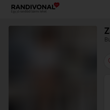
Egy jó randiból bármi lehet.
Z
B