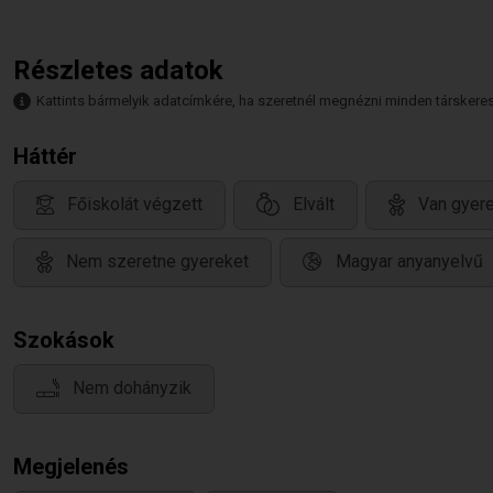
Részletes adatok
Kattints bármelyik adatcímkére, ha szeretnél megnézni minden társkeresőt,
Háttér
Főiskolát végzett
Elvált
Van gyere
Nem szeretne gyereket
Magyar anyanyelvű
Szokások
Nem dohányzik
Megjelenés