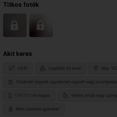
Titkos fotók
Akit keres
Férfit
Legalább 65 éves
Max. 100
Főiskolát végzett, egyetemet végzett vagy posztgradu
174-211 cm magas
Nőtlen, elvált vagy özve
Nem szeretne gyereket