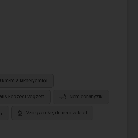
 km-re a lakhelyemtől
ális képzést végzett
Nem dohányzik
gy
Van gyereke, de nem vele él