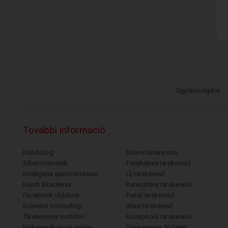
Ügyfélszolgálat
További információ
Randiblog
Online társkereső
Sikertörténetek
Fényképes társkereső
Intelligens ajánlórendszer
Új társkereső
Randi Akadémia
Keresztény társkereső
Facebook oldalunk
Fiatal társkereső
Szerelmi horoszkóp
30as társkereső
Társkeresés mobilon
Középkorú társkereső
Párkeresők most online
Társkeresés 50 felett