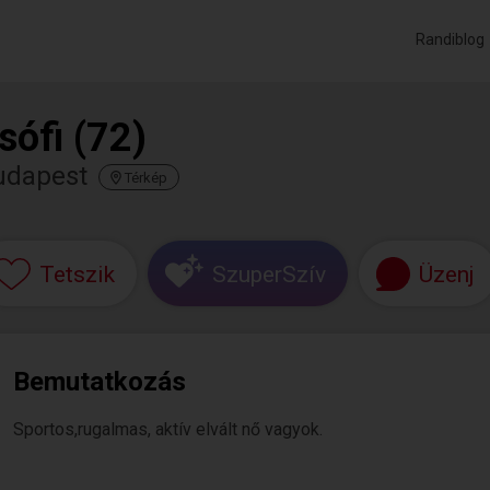
Randiblog
sófi (72)
udapest
Térkép
Tetszik
SzuperSzív
Üzenj
Bemutatkozás
Sportos,rugalmas, aktív elvált nő vagyok.