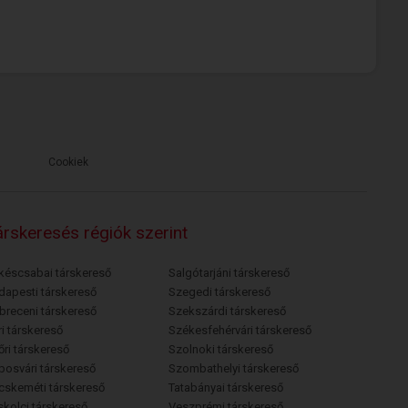
Cookiek
rskeresés régiók szerint
késcsabai társkereső
Salgótarjáni társkereső
dapesti társkereső
Szegedi társkereső
breceni társkereső
Szekszárdi társkereső
i társkereső
Székesfehérvári társkereső
őri társkereső
Szolnoki társkereső
posvári társkereső
Szombathelyi társkereső
cskeméti társkereső
Tatabányai társkereső
skolci társkereső
Veszprémi társkereső