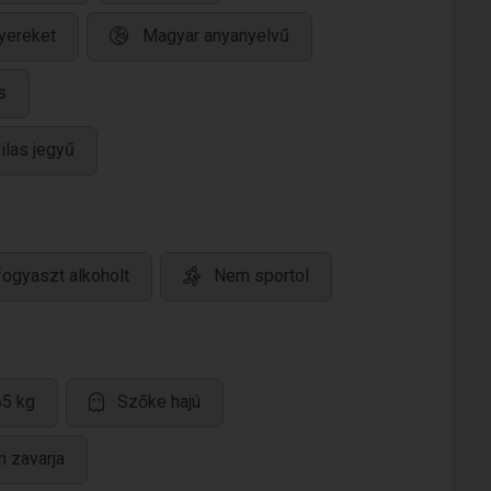
yereket
Magyar anyanyelvű
s
ilas jegyű
ogyaszt alkoholt
Nem sportol
65 kg
Szőke hajú
m zavarja