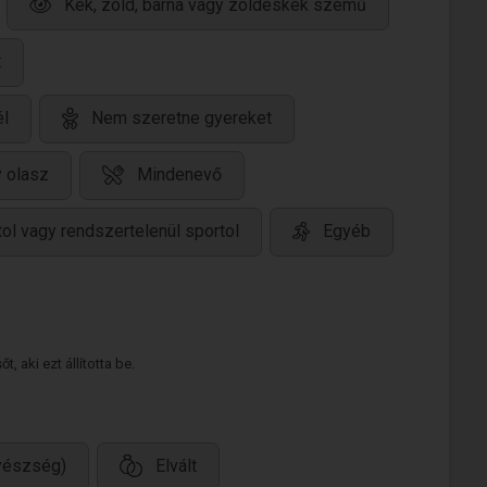
Kék, zöld, barna vagy zöldeskék szemű
t
él
Nem szeretne gyereket
 olasz
Mindenevő
ol vagy rendszertelenül sportol
Egyéb
 aki ezt állította be.
gyészség)
Elvált