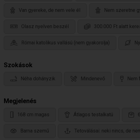
Van gyereke, de nem vele él
Nem szeretne g
Olasz nyelven beszél
300.000 Ft alatt kere
Római katolikus vallású (nem gyakorolja)
Ny
Szokások
Néha dohányzik
Mindenevő
Nem f
Megjelenés
168 cm magas
Átlagos testalkatú
Barna szemű
Tetoválásai: neki nincs, de ne