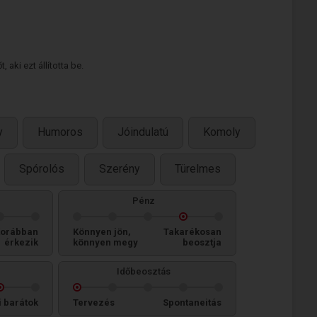
 aki ezt állította be.
y
Humoros
Jóindulatú
Komoly
Spórolós
Szerény
Türelmes
Pénz
orábban
Könnyen jön,
Takarékosan
érkezik
könnyen megy
beosztja
Időbeosztás
i barátok
Tervezés
Spontaneitás