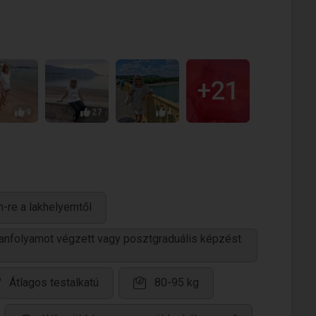
+21
9
27
4
-re a lakhelyemtől
tanfolyamot végzett vagy posztgraduális képzést
Átlagos testalkatú
80-95 kg