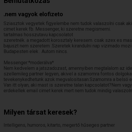
Bemutatkozás
.nem vagyok elofizeto
Sziasztok vegyetek figyelembe nem tudok valaszolni csak aki 
cimet kerek fb. Messenger, ki szeretne megismerni.
tartalmas hosszutavu kapcsolatot
szeretnék. a megadott korosztaly keresem. csak szex es mas
bajuszt nem szeretem .Szeretek kirandulni nap vizimado mozi
Budapesten elek . Autom nincs.
Messenger:*moderálva*
Nem kedvelem a jatszadozast, amennyiben megtalalom az ideali
szellemileg partner legyen, akivel a szamomra fontos dolgo
tevekenykedhetunk azok megvalositasan.Szamomra a belsö ert
Van itt olyan, aki mast is szeretne talan kapcsolatot?Nem vagy
erdekellek email cimet kerek mert nem tudok mindig valaszol
Milyen társat keresek?
Intelligens, humoros, kitarto, megertő hűseges partner