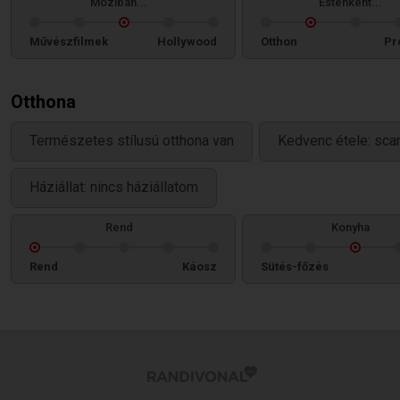
Moziban...
Esténként...
Művészfilmek
Hollywood
Otthon
Pr
Otthona
Természetes stílusú otthona van
Kedvenc étele: sca
Háziállat: nincs háziállatom
Rend
Konyha
Rend
Káosz
Sütés-főzés