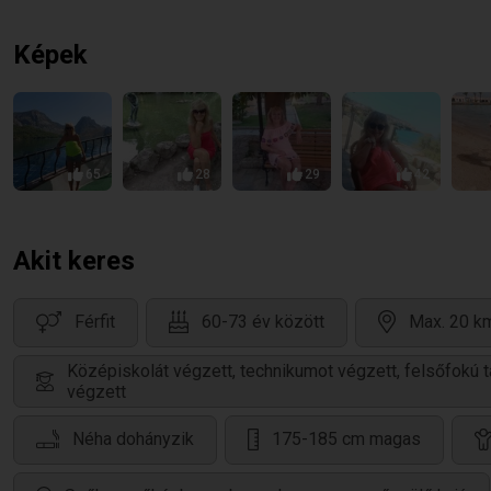
Képek
65
28
29
42
Akit keres
Férfit
60-73 év között
Max. 20 km
Középiskolát végzett, technikumot végzett, felsőfokú 
végzett
Néha dohányzik
175-185 cm magas