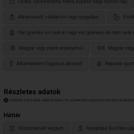
Szőke, szőkésbarna, barna, kopasz vagy őszülő hajú
Alkalmazott, vállalkozó vagy nyugdíjas
Elvál
Van gyereke és vele él vagy van gyereke, de nem vele 
Magyar vagy olasz anyanyelvű
Magyar vagy
Alkalmanként fogyaszt alkoholt
Naponta sport
Részletes adatok
Kattints bármelyik adatcímkére, ha szeretnél megnézni minden társkeresőt,
Háttér
Középiskolát végzett
Nyugdíjas (közféra ü