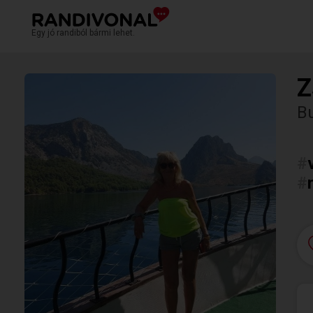
Egy jó randiból bármi lehet.
Z
Bu
#
#