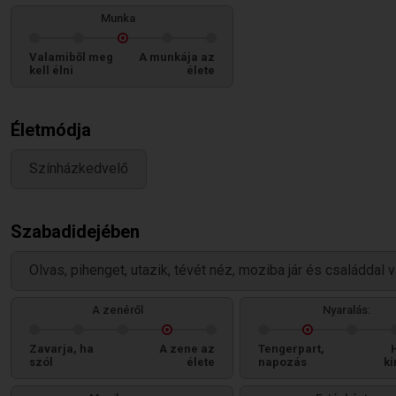
Munka
Valamiből meg
A munkája az
kell élni
élete
Életmódja
Színházkedvelő
Szabadidejében
Olvas, pihenget, utazik, tévét néz, moziba jár és családdal 
A zenéről
Nyaralás:
Zavarja, ha
A zene az
Tengerpart,
szól
élete
napozás
ki