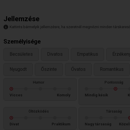
Jellemzése
Kattints bármelyik jellemzésre, ha szeretnél megnézni minden társkeresőt,
Személyisége
Becsületes
Divatos
Empatikus
Érzéken
Nyugodt
Őszinte
Óvatos
Romantikus
Humor
Pontosság
Vicces
Komoly
Mindig késik
K
Öltözködés
Társaság
Divat
Praktikum
Nagy társaság
Közel