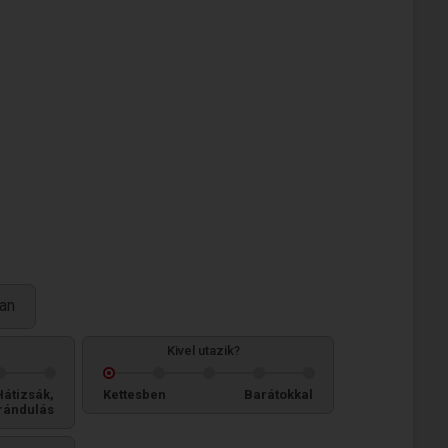
van
Kivel utazik?
Hátizsák,
Kettesben
Barátokkal
rándulás