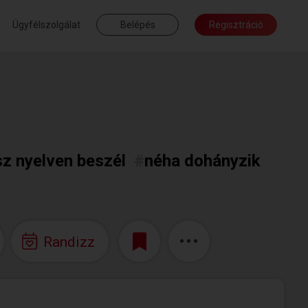
Ügyfélszolgálat
Belépés
Regisztráció
sz nyelven beszél
#
néha dohányzik
Randizz