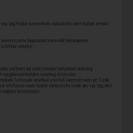
vip tag hiaba szeretnek valaszolni nem tudok email
 semmi cimu fejezetet keresok kimeljenek.
 szinhaz utazas.
s partnert az elet minden teruleten lelkileg
kat megbeszelhetem esetleg kozosen
ekek fontosak enelkul a kulső semmit nem ér. Csak
ok elofizeto nem tudok valaszolni csak aki vip tag akit
ni sajnos koszonom