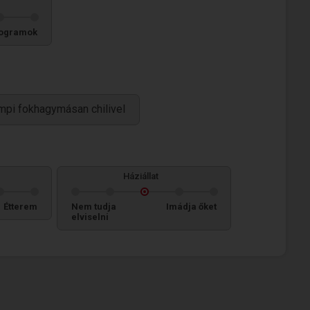
ogramok
mpi fokhagymásan chilivel
Háziállat
Étterem
Nem tudja
Imádja őket
elviselni