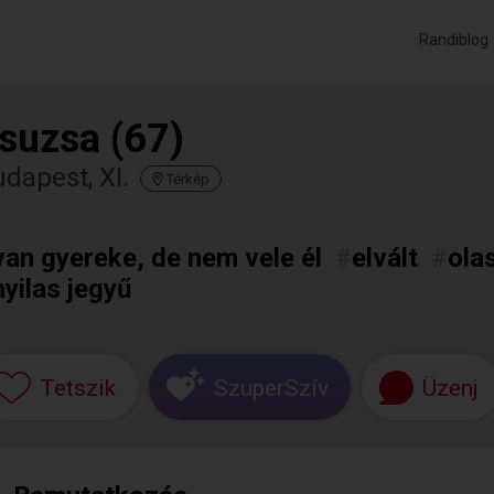
Randiblog
suzsa (67)
dapest, XI.
Térkép
van gyereke, de nem vele él
#
elvált
#
ola
nyilas jegyű
Tetszik
SzuperSzív
Üzenj