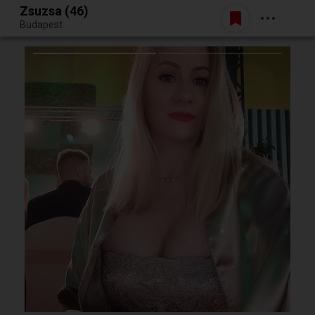
Zsuzsa (46)
Belépés
Budapest
Egy jó randiból bármi lehet.