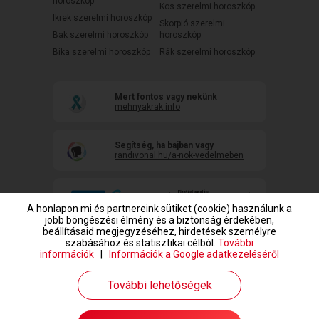
horoszkóp
Kos szerelmi horoszkóp
Ikrek szerelmi horoszkóp
Skorpió szerelmi
Bak szerelmi horoszkóp
horoszkóp
Bika szerelmi horoszkóp
Rák szerelmi horoszkóp
Mert fontos vagy nekünk
mehnyakrak.info
Segítség, ha bajban vagy
randivonal.hu/a-nok-vedelmeben
A honlapon mi és partnereink sütiket (cookie) használunk a
jobb böngészési élmény és a biztonság érdekében,
beállításaid megjegyzéséhez, hirdetések személyre
szabásához és statisztikai célból.
További
információk
|
Információk a Google adatkezeléséről
www.randivonal.hu © Copyright 1999-2026 Dating Central Europe Zrt.
További lehetőségek