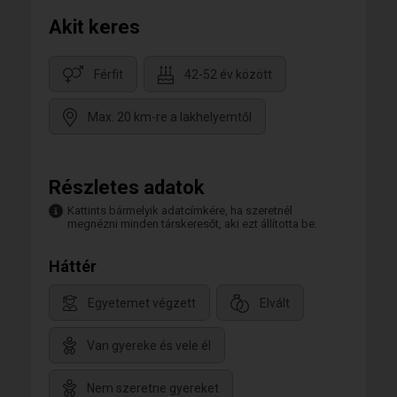
Akit keres
Férfit
42-52 év között
Max. 20 km-re a lakhelyemtől
Részletes adatok
Kattints bármelyik adatcímkére, ha szeretnél
megnézni minden társkeresőt, aki ezt állította be.
Háttér
Egyetemet végzett
Elvált
Van gyereke és vele él
Nem szeretne gyereket