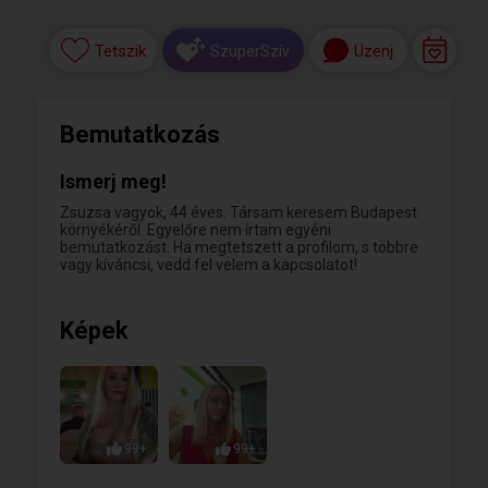
Tetszik
Üzenj
SzuperSzív
Bemutatkozás
Ismerj meg!
Zsuzsa vagyok, 44 éves. Társam keresem Budapest
környékéről. Egyelőre nem írtam egyéni
bemutatkozást. Ha megtetszett a profilom, s többre
vagy kíváncsi, vedd fel velem a kapcsolatot!
Képek
99+
99+