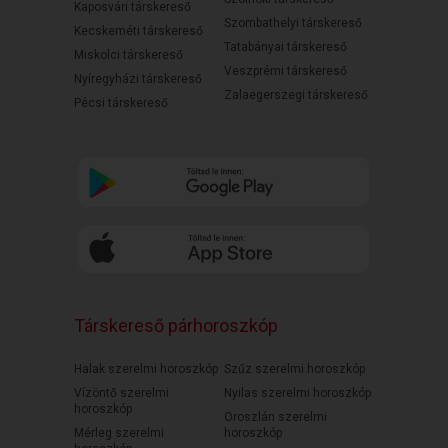
Kaposvári társkereső
Szombathelyi társkereső
Kecskeméti társkereső
Tatabányai társkereső
Miskolci társkereső
Veszprémi társkereső
Nyíregyházi társkereső
Zalaegerszegi társkereső
Pécsi társkereső
Társkereső párhoroszkóp
Halak szerelmi horoszkóp
Szűz szerelmi horoszkóp
Vízöntő szerelmi
Nyilas szerelmi horoszkóp
horoszkóp
Oroszlán szerelmi
Mérleg szerelmi
horoszkóp