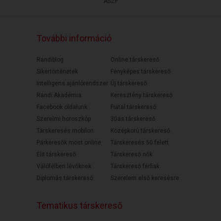
ÁSZF
További információ
Randiblog
Online társkereső
Sikertörténetek
Fényképes társkereső
Intelligens ajánlórendszer
Új társkereső
Randi Akadémia
Keresztény társkereső
Facebook oldalunk
Fiatal társkereső
Szerelmi horoszkóp
30as társkereső
Társkeresés mobilon
Középkorú társkereső
Párkeresők most online
Társkeresés 50 felett
Elit társkereső
Társkereső nők
Válófélben lévőknek
Társkereső férfiak
Diplomás társkereső
Szerelem első keresésre
Tematikus társkereső