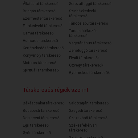
Állatbarát társkereső
Sorozatfüggő társkereső
Bringás társkereső
Színházkedvelő
társkereső
Ezermester társkereső
Táncoslábú társkereső
Filmkedvelő társkereső
Társasjátékozós
Gamer társkereső
társkereső
Humoros társkereső
Vegetáriánus társkereső
Kertészkedő társkereső
Zenefüggő társkereső
Könyvmoly társkereső
Elvált társkeresők
Motoros társkereső
Özvegy társkeresők
Spirituális társkereső
Gyermekes társkeresők
Társkeresés régiók szerint
Békéscsabai társkereső
Salgótarjáni társkereső
Budapesti társkereső
Szegedi társkereső
Debreceni társkereső
Szekszárdi társkereső
Egri társkereső
Székesfehérvári
társkereső
Győri társkereső
Szolnoki társkereső