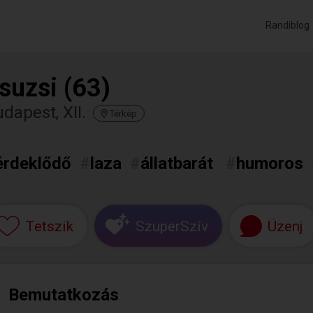
Randiblog
suzsi (63)
dapest, XII.
Térkép
érdeklődő
#
laza
#
állatbarát
#
humoros
Tetszik
SzuperSzív
Üzenj
Bemutatkozás