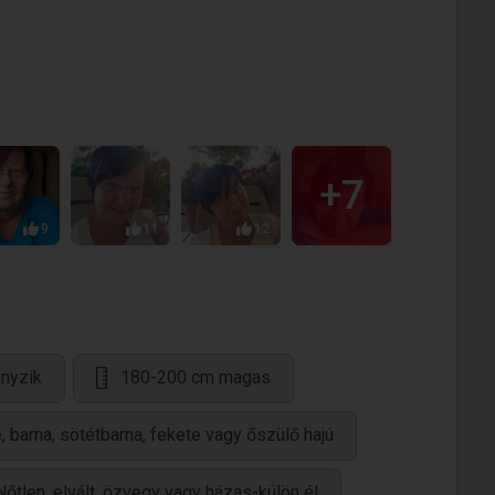
+7
9
11
12
nyzik
180-200 cm magas
 barna, sötétbarna, fekete vagy őszülő hajú
Nőtlen, elvált, özvegy vagy házas-külön él