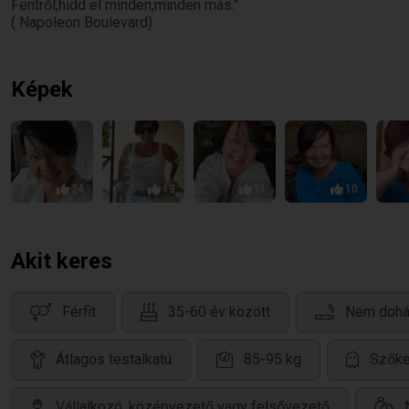
Fentről,hidd el minden,minden más."
( Napoleon Boulevard)
Képek
24
19
11
10
Akit keres
Férfit
35-60 év között
Nem dohá
Átlagos testalkatú
85-95 kg
Szőke,
Vállalkozó, középvezető vagy felsővezető