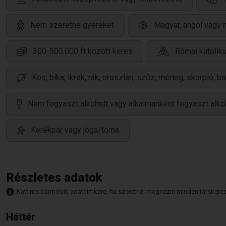
Nem szeretne gyereket
Magyar, angol vagy 
300-500.000 ft között keres
Római katolik
Kos, bika, ikrek, rák, oroszlán, szűz, mérleg, skorpió, b
Nem fogyaszt alkoholt vagy alkalmanként fogyaszt alko
Kerékpár vagy jóga/torna
Részletes adatok
Kattints bármelyik adatcímkére, ha szeretnél megnézni minden társkeresőt,
Háttér