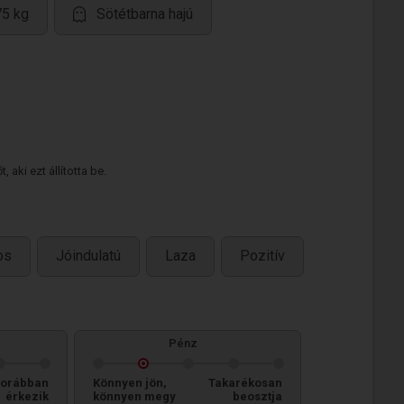
75 kg
Sötétbarna hajú
 aki ezt állította be.
os
Jóindulatú
Laza
Pozitív
Pénz
orábban
Könnyen jön,
Takarékosan
érkezik
könnyen megy
beosztja