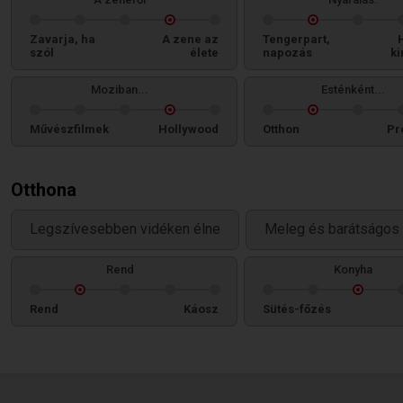
Zavarja, ha
A zene az
Tengerpart,
szól
élete
napozás
ki
Moziban...
Esténként...
Művészfilmek
Hollywood
Otthon
Pr
Otthona
Legszívesebben vidéken élne
Meleg és barátságos 
Rend
Konyha
Rend
Káosz
Sütés-főzés