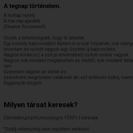
A tegnap történelem.
A holnap rejtély.
A mai nap:ajándék.
(Eleanor Roosewelt)
Örülök a lehetőségnek, hogy itt lehetek.
Egy komoly kapcsolatból léptem ki a nyár folyamán, már elen
levontam és nyitott vagyok egy őszinte új kapcsolatra.
Nagyon kíváncsi,( a szó jó értelmében) nyitott ember vagyok.
Nagyon sok mindent megtanultam az élettől, sok mindent látt
rám.
Szeretem nagyon az életet és
szeretném megmutatni valakinek aki ezt értékelni tudná, mennyi
függönyök mögött.
Milyen társat keresek?
Életvidám,pozitív,mosolygós FÉRFI-t keresek.
"Szállj velem,még nem repültem senkivel...