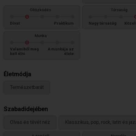
Öltözködés
Társaság
Divat
Praktikum
Nagy társaság
Közel
Munka
Valamiből meg
A munkája az
kell élni
élete
Életmódja
Természetbarát
Szabadidejében
Olvas és tévét néz
Klasszikus, pop, rock, latin és jaz
A zenéről
Nyaralás: