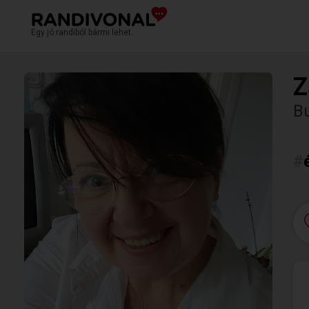
Egy jó randiból bármi lehet.
Z
Bu
#