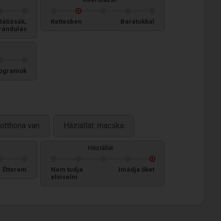
Hátizsák,
Kettesben
Barátokkal
rándulás
ogramok
otthona van
Háziállat: macska
Háziállat
Étterem
Nem tudja
Imádja őket
elviselni