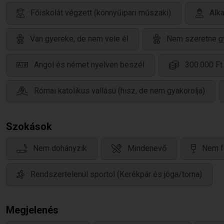
Főiskolát végzett (könnyűipari műszaki)
Alk
Van gyereke, de nem vele él
Nem szeretne g
Angol és német nyelven beszél
300.000 Ft 
Római katolikus vallású (hisz, de nem gyakorolja)
Szokások
Nem dohányzik
Mindenevő
Nem f
Rendszertelenül sportol (Kerékpár és jóga/torna)
Megjelenés