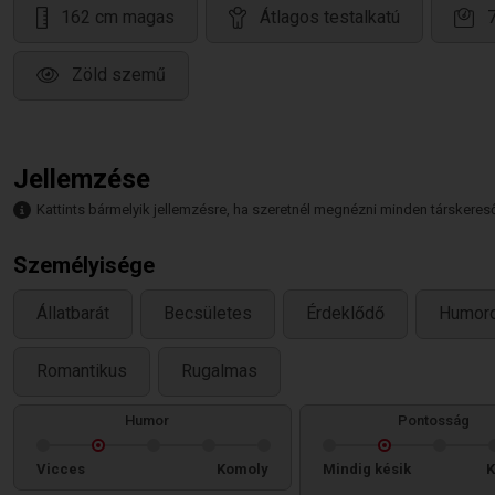
162 cm magas
Átlagos testalkatú
Zöld szemű
Jellemzése
Kattints bármelyik jellemzésre, ha szeretnél megnézni minden társkeresőt,
Személyisége
Állatbarát
Becsületes
Érdeklődő
Humor
Romantikus
Rugalmas
Humor
Pontosság
Vicces
Komoly
Mindig késik
K