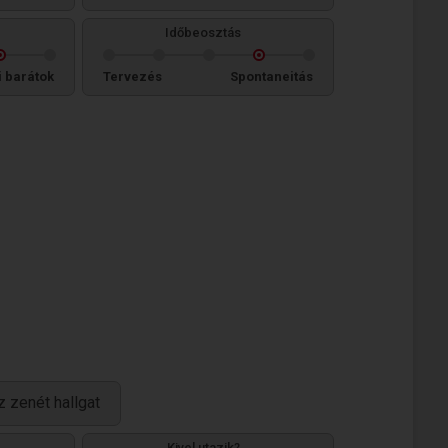
Időbeosztás
i barátok
Tervezés
Spontaneitás
z zenét hallgat
Kivel utazik?