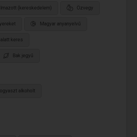
almazott (kereskedelem)
Özvegy
yereket
Magyar anyanyelvű
alatt keres
Bak jegyű
ogyaszt alkoholt