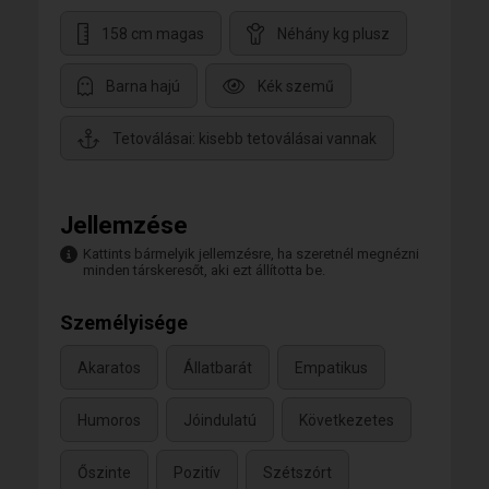
158 cm magas
Néhány kg plusz
Barna hajú
Kék szemű
Tetoválásai: kisebb tetoválásai vannak
Jellemzése
Kattints bármelyik jellemzésre, ha szeretnél megnézni
minden társkeresőt, aki ezt állította be.
Személyisége
Akaratos
Állatbarát
Empatikus
Humoros
Jóindulatú
Következetes
Őszinte
Pozitív
Szétszórt