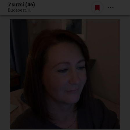
Zsuzsi (46)
Belépés
Budapest, III.
Egy jó randiból bármi lehet.