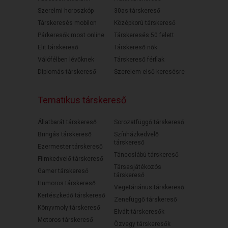
Szerelmi horoszkóp
30as társkereső
Társkeresés mobilon
Középkorú társkereső
Párkeresők most online
Társkeresés 50 felett
Elit társkereső
Társkereső nők
Válófélben lévőknek
Társkereső férfiak
Diplomás társkereső
Szerelem első keresésre
Tematikus társkereső
Állatbarát társkereső
Sorozatfüggő társkereső
Bringás társkereső
Színházkedvelő
társkereső
Ezermester társkereső
Táncoslábú társkereső
Filmkedvelő társkereső
Társasjátékozós
Gamer társkereső
társkereső
Humoros társkereső
Vegetáriánus társkereső
Kertészkedő társkereső
Zenefüggő társkereső
Könyvmoly társkereső
Elvált társkeresők
Motoros társkereső
Özvegy társkeresők