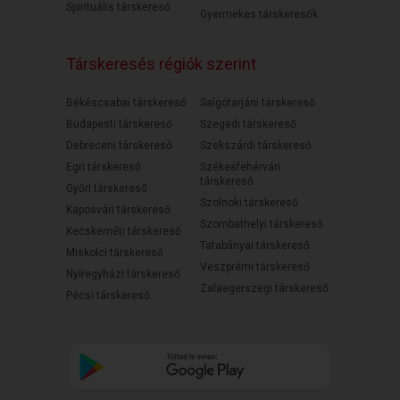
Spirituális társkereső
Gyermekes társkeresők
Társkeresés régiók szerint
Békéscsabai társkereső
Salgótarjáni társkereső
Budapesti társkereső
Szegedi társkereső
Debreceni társkereső
Szekszárdi társkereső
Egri társkereső
Székesfehérvári
társkereső
Győri társkereső
Szolnoki társkereső
Kaposvári társkereső
Szombathelyi társkereső
Kecskeméti társkereső
Tatabányai társkereső
Miskolci társkereső
Veszprémi társkereső
Nyíregyházi társkereső
Zalaegerszegi társkereső
Pécsi társkereső