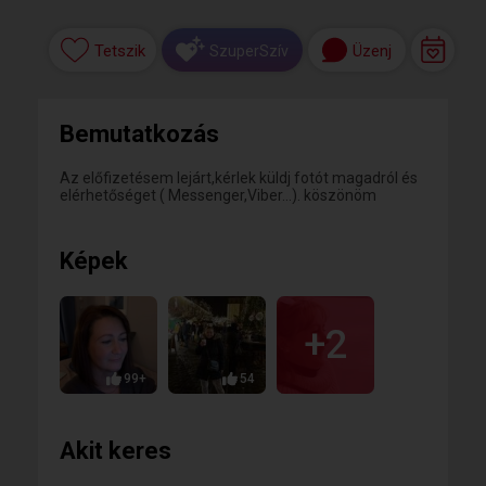
Tetszik
Üzenj
SzuperSzív
Bemutatkozás
Az előfizetésem lejárt,kérlek küldj fotót magadról és
elérhetőséget ( Messenger,Viber...). köszönöm
Képek
+2
99+
54
Akit keres