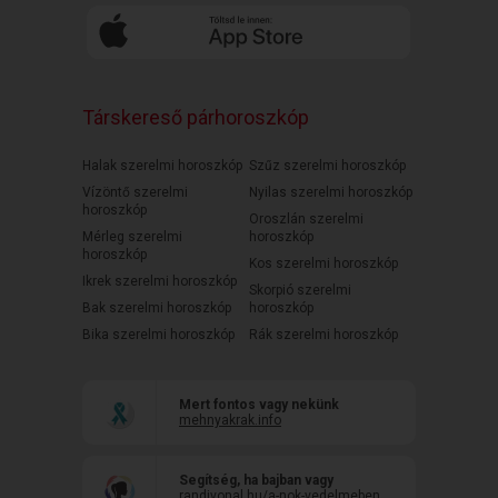
Társkereső párhoroszkóp
Halak szerelmi horoszkóp
Szűz szerelmi horoszkóp
Vízöntő szerelmi
Nyilas szerelmi horoszkóp
horoszkóp
Oroszlán szerelmi
Mérleg szerelmi
horoszkóp
horoszkóp
Kos szerelmi horoszkóp
Ikrek szerelmi horoszkóp
Skorpió szerelmi
Bak szerelmi horoszkóp
horoszkóp
Bika szerelmi horoszkóp
Rák szerelmi horoszkóp
Mert fontos vagy nekünk
mehnyakrak.info
Segítség, ha bajban vagy
randivonal.hu/a-nok-vedelmeben