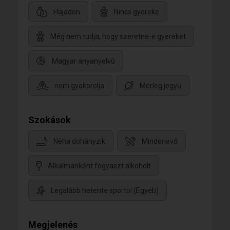
Hajadon
Nincs gyereke
Még nem tudja, hogy szeretne-e gyereket
Magyar anyanyelvű
nem gyakorolja
Mérleg jegyű
Szokások
Néha dohányzik
Mindenevő
Alkalmanként fogyaszt alkoholt
Legalább hetente sportol (Egyéb)
Megjelenés