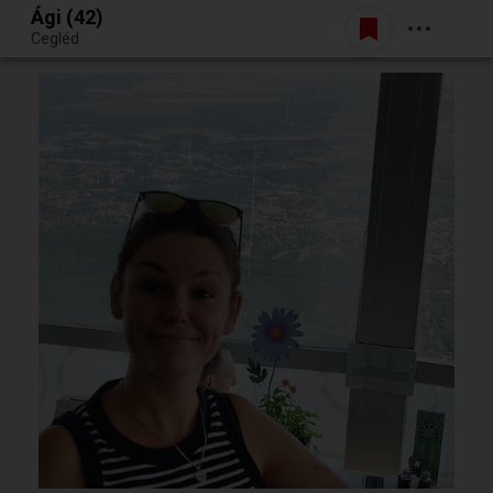
Ági (42)
Belépés
Cegléd
Egy jó randiból bármi lehet.