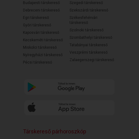
Budapesti társkereső
Szegedi társkereső
Debreceni társkereső
Szekszárdi társkereső
Egri társkereső
Székesfehérvári
társkereső
Győri társkereső
Szolnoki társkereső
Kaposvári társkereső
Szombathelyi társkereső
Kecskeméti társkereső
Tatabányai társkereső
Miskolci társkereső
Veszprémi társkereső
Nyíregyházi társkereső
Zalaegerszegi társkereső
Pécsi társkereső
Társkereső párhoroszkóp