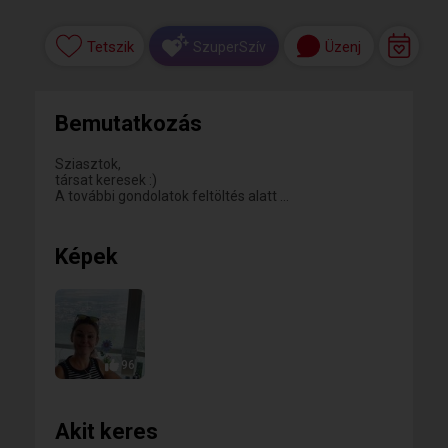
Tetszik
Üzenj
SzuperSzív
Bemutatkozás
Sziasztok,
társat keresek :)
A további gondolatok feltöltés alatt ...
Képek
96
Akit keres