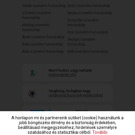
Halak szerelmi horoszkóp
Szűz szerelmi horoszkóp
Vízöntő szerelmi
Nyilas szerelmi horoszkóp
horoszkóp
Oroszlán szerelmi
Mérleg szerelmi
horoszkóp
horoszkóp
Kos szerelmi horoszkóp
Ikrek szerelmi horoszkóp
Skorpió szerelmi
Bak szerelmi horoszkóp
horoszkóp
Bika szerelmi horoszkóp
Rák szerelmi horoszkóp
Mert fontos vagy nekünk
mehnyakrak.info
Segítség, ha bajban vagy
randivonal.hu/a-nok-vedelmeben
A honlapon mi és partnereink sütiket (cookie) használunk a
jobb böngészési élmény és a biztonság érdekében,
beállításaid megjegyzéséhez, hirdetések személyre
szabásához és statisztikai célból.
További