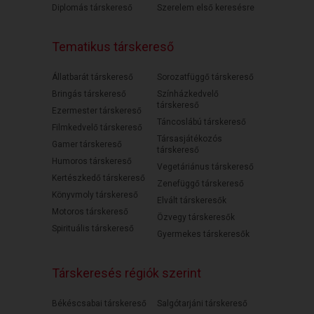
Diplomás társkereső
Szerelem első keresésre
Tematikus társkereső
Állatbarát társkereső
Sorozatfüggő társkereső
Bringás társkereső
Színházkedvelő
társkereső
Ezermester társkereső
Táncoslábú társkereső
Filmkedvelő társkereső
Társasjátékozós
Gamer társkereső
társkereső
Humoros társkereső
Vegetáriánus társkereső
Kertészkedő társkereső
Zenefüggő társkereső
Könyvmoly társkereső
Elvált társkeresők
Motoros társkereső
Özvegy társkeresők
Spirituális társkereső
Gyermekes társkeresők
Társkeresés régiók szerint
Békéscsabai társkereső
Salgótarjáni társkereső