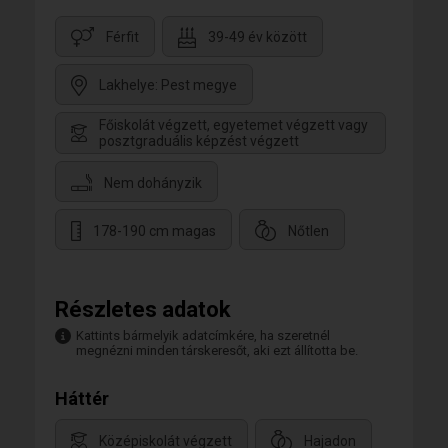
Férfit
39-49 év között
Lakhelye: Pest megye
Főiskolát végzett, egyetemet végzett vagy
posztgraduális képzést végzett
Nem dohányzik
178-190 cm magas
Nőtlen
Részletes adatok
Kattints bármelyik adatcímkére, ha szeretnél
megnézni minden társkeresőt, aki ezt állította be.
Háttér
Középiskolát végzett
Hajadon