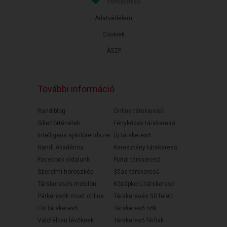
Adatvédelem
Cookiek
ÁSZF
További információ
Randiblog
Online társkereső
Sikertörténetek
Fényképes társkereső
Intelligens ajánlórendszer
Új társkereső
Randi Akadémia
Keresztény társkereső
Facebook oldalunk
Fiatal társkereső
Szerelmi horoszkóp
30as társkereső
Társkeresés mobilon
Középkorú társkereső
Párkeresők most online
Társkeresés 50 felett
Elit társkereső
Társkereső nők
Válófélben lévőknek
Társkereső férfiak