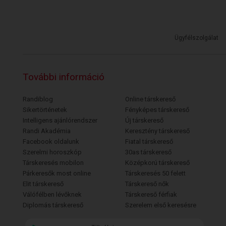
Ügyfélszolgálat
További információ
Randiblog
Online társkereső
Sikertörténetek
Fényképes társkereső
Intelligens ajánlórendszer
Új társkereső
Randi Akadémia
Keresztény társkereső
Facebook oldalunk
Fiatal társkereső
Szerelmi horoszkóp
30as társkereső
Társkeresés mobilon
Középkorú társkereső
Párkeresők most online
Társkeresés 50 felett
Elit társkereső
Társkereső nők
Válófélben lévőknek
Társkereső férfiak
Diplomás társkereső
Szerelem első keresésre