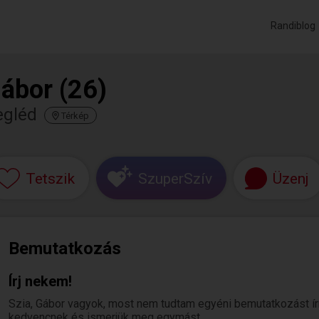
Randiblog
ábor (26)
egléd
Térkép
Tetszik
SzuperSzív
Üzenj
Bemutatkozás
Írj nekem!
Szia, Gábor vagyok, most nem tudtam egyéni bemutatkozást írni. 
kedvencnek és ismerjük meg egymást.