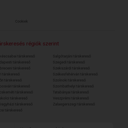
Cookiek
rskeresés régiók szerint
késcsabai társkereső
Salgótarjáni társkereső
dapesti társkereső
Szegedi társkereső
breceni társkereső
Szekszárdi társkereső
i társkereső
Székesfehérvári társkereső
őri társkereső
Szolnoki társkereső
posvári társkereső
Szombathelyi társkereső
cskeméti társkereső
Tatabányai társkereső
skolci társkereső
Veszprémi társkereső
íregyházi társkereső
Zalaegerszegi társkereső
csi társkereső