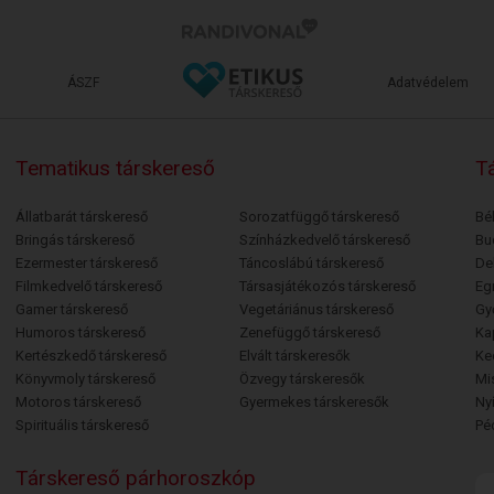
ÁSZF
Adatvédelem
Tematikus társkereső
Tá
Állatbarát társkereső
Sorozatfüggő társkereső
Bé
Bringás társkereső
Színházkedvelő társkereső
Bu
Ezermester társkereső
Táncoslábú társkereső
De
Filmkedvelő társkereső
Társasjátékozós társkereső
Egr
Gamer társkereső
Vegetáriánus társkereső
Gy
Humoros társkereső
Zenefüggő társkereső
Ka
Kertészkedő társkereső
Elvált társkeresők
Ke
Könyvmoly társkereső
Özvegy társkeresők
Mi
Motoros társkereső
Gyermekes társkeresők
Ny
Spirituális társkereső
Pé
Társkereső párhoroszkóp