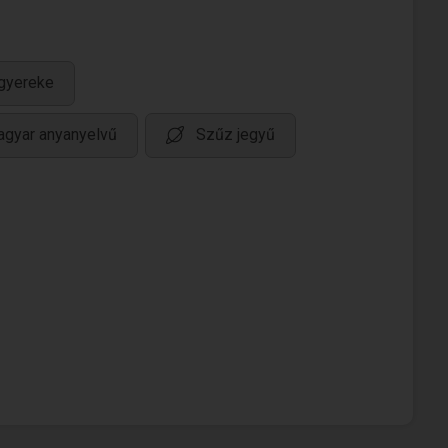
gyereke
gyar anyanyelvű
Szűz jegyű