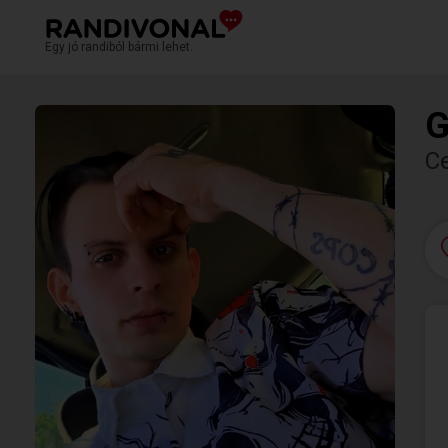
Egy jó randiból bármi lehet.
G
C