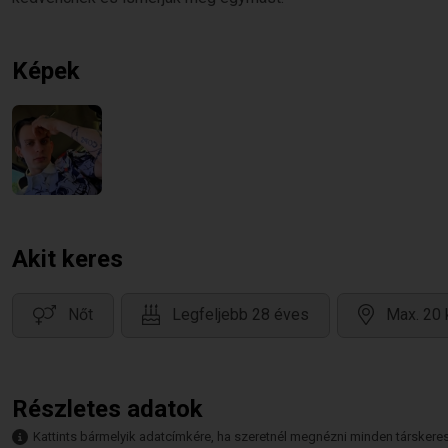
Képek
Akit keres
Nőt
Legfeljebb 28 éves
Max. 20 
Részletes adatok
Kattints bármelyik adatcímkére, ha szeretnél megnézni minden társkeresőt,