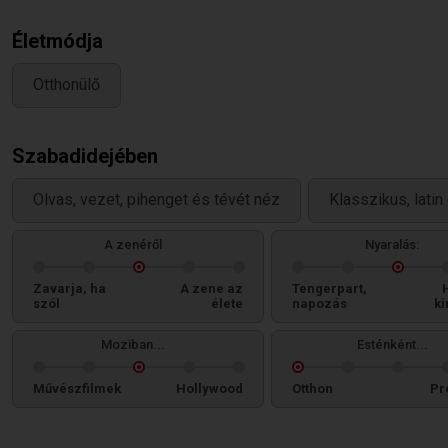
Életmódja
Otthonülő
Szabadidejében
Olvas, vezet, pihenget és tévét néz
Klasszikus, latin
A zenéről
Nyaralás:
Zavarja, ha
A zene az
Tengerpart,
szól
élete
napozás
ki
Moziban...
Esténként...
Művészfilmek
Hollywood
Otthon
Pr