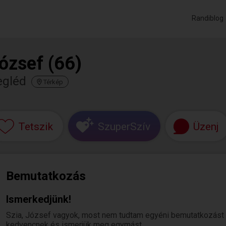
Randiblog
ózsef (66)
egléd
Térkép
Tetszik
SzuperSzív
Üzenj
Bemutatkozás
Ismerkedjünk!
Szia, József vagyok, most nem tudtam egyéni bemutatkozást írni
kedvencnek és ismerjük meg egymást.