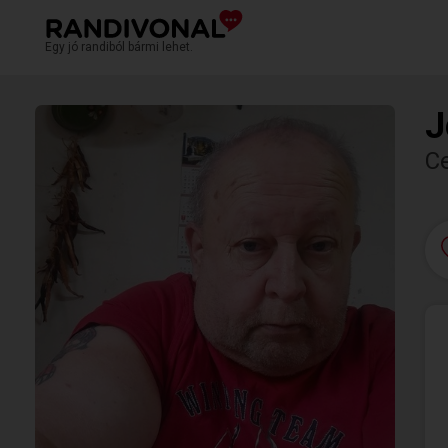
Egy jó randiból bármi lehet.
J
C