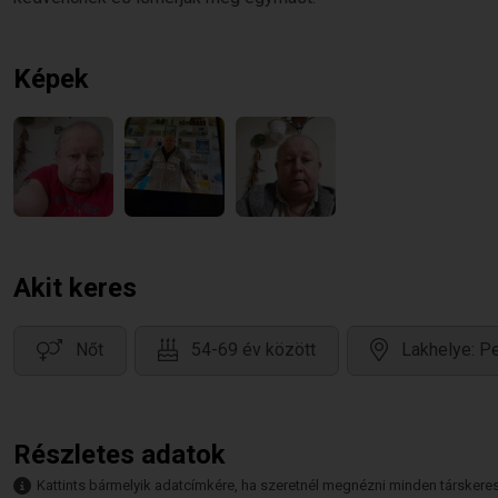
Képek
Akit keres
Nőt
54-69 év között
Lakhelye: P
Részletes adatok
Kattints bármelyik adatcímkére, ha szeretnél megnézni minden társkeresőt,