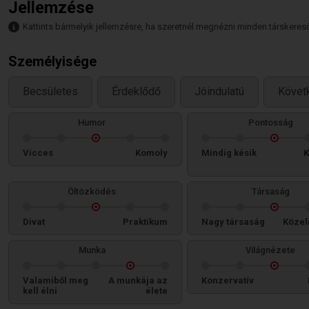
Jellemzése
Kattints bármelyik jellemzésre, ha szeretnél megnézni minden társkeresőt,
Személyisége
Becsületes
Érdeklődő
Jóindulatú
Követ
Humor
Pontosság
Vicces
Komoly
Mindig késik
K
Öltözködés
Társaság
Divat
Praktikum
Nagy társaság
Közel
Munka
Világnézete
Valamiből meg
A munkája az
Konzervatív
kell élni
élete