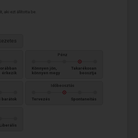
 aki ezt állította be.
kezetes
Pénz
orábban
Könnyen jön,
Takarékosan
érkezik
könnyen megy
beosztja
Időbeosztás
i barátok
Tervezés
Spontaneitás
Liberális