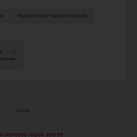
an
Kedvenc étele: harcsás halászlé
ádja őket
Cookiek
rskeresés régiók szerint