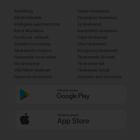
Randiblog
Online társkereső
Sikertörténetek
Fényképes társkereső
Intelligens ajánlórendszer
Új társkereső
Randi Akadémia
Keresztény társkereső
Facebook oldalunk
Fiatal társkereső
Szerelmi horoszkóp
30as társkereső
Társkeresés mobilon
Középkorú társkereső
Párkeresők most online
Társkeresés 50 felett
Elit társkereső
Társkereső nők
Válófélben lévőknek
Társkereső férfiak
Diplomás társkereső
Szerelem első keresésre