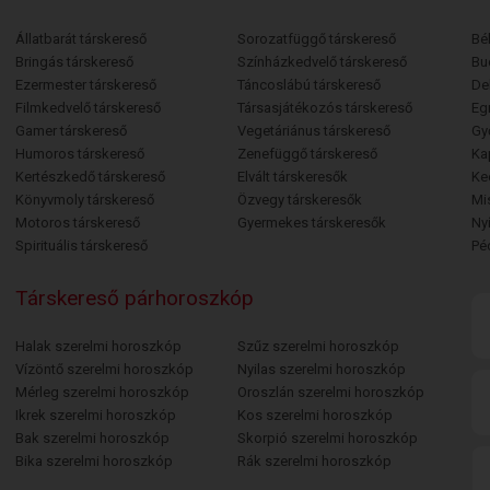
Állatbarát társkereső
Sorozatfüggő társkereső
Bé
Bringás társkereső
Színházkedvelő társkereső
Bu
Ezermester társkereső
Táncoslábú társkereső
De
Filmkedvelő társkereső
Társasjátékozós társkereső
Egr
Gamer társkereső
Vegetáriánus társkereső
Gy
Humoros társkereső
Zenefüggő társkereső
Ka
Kertészkedő társkereső
Elvált társkeresők
Ke
Könyvmoly társkereső
Özvegy társkeresők
Mi
Motoros társkereső
Gyermekes társkeresők
Ny
Spirituális társkereső
Pé
Társkereső párhoroszkóp
Halak szerelmi horoszkóp
Szűz szerelmi horoszkóp
Vízöntő szerelmi horoszkóp
Nyilas szerelmi horoszkóp
Mérleg szerelmi horoszkóp
Oroszlán szerelmi horoszkóp
Ikrek szerelmi horoszkóp
Kos szerelmi horoszkóp
Bak szerelmi horoszkóp
Skorpió szerelmi horoszkóp
Bika szerelmi horoszkóp
Rák szerelmi horoszkóp