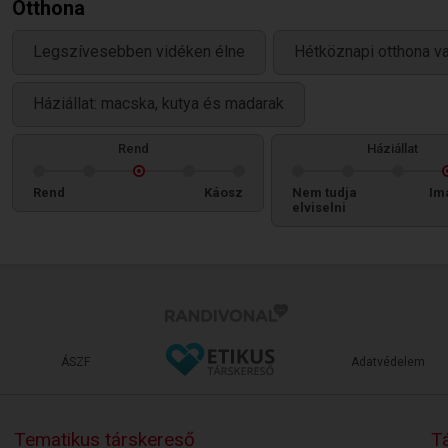
Otthona
Legszívesebben vidéken élne
Hétköznapi otthona v
Háziállat: macska, kutya és madarak
Rend
Háziállat
Rend
Káosz
Nem tudja
Im
elviselni
ÁSZF
Adatvédelem
Tematikus társkereső
Tá