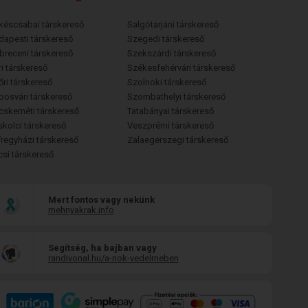
késcsabai társkereső
Salgótarjáni társkereső
dapesti társkereső
Szegedi társkereső
breceni társkereső
Szekszárdi társkereső
i társkereső
Székesfehérvári társkereső
őri társkereső
Szolnoki társkereső
posvári társkereső
Szombathelyi társkereső
cskeméti társkereső
Tatabányai társkereső
skolci társkereső
Veszprémi társkereső
íregyházi társkereső
Zalaegerszegi társkereső
csi társkereső
Mert fontos vagy nekünk
mehnyakrak.info
Segítség, ha bajban vagy
randivonal.hu/a-nok-vedelmeben