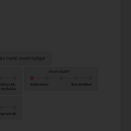
 és metál zenét hallgat
Kivel utazik?
Hátizsák,
Kettesben
Barátokkal
rándulás
ogramok