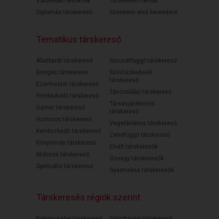
Válófélben lévőknek
Társkereső férfiak
Diplomás társkereső
Szerelem első keresésre
Tematikus társkereső
Állatbarát társkereső
Sorozatfüggő társkereső
Bringás társkereső
Színházkedvelő
társkereső
Ezermester társkereső
Táncoslábú társkereső
Filmkedvelő társkereső
Társasjátékozós
Gamer társkereső
társkereső
Humoros társkereső
Vegetáriánus társkereső
Kertészkedő társkereső
Zenefüggő társkereső
Könyvmoly társkereső
Elvált társkeresők
Motoros társkereső
Özvegy társkeresők
Spirituális társkereső
Gyermekes társkeresők
Társkeresés régiók szerint
Békéscsabai társkereső
Salgótarjáni társkereső