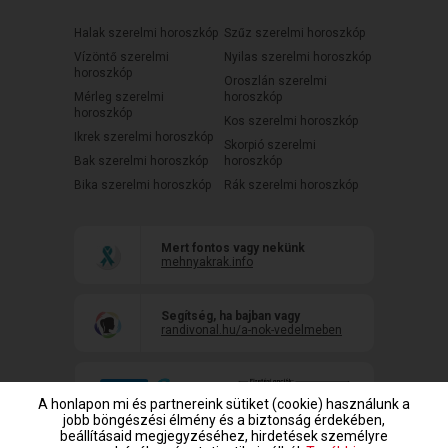
Halak szerelmi horoszkóp
Szűz szerelmi horoszkóp
Vízöntő szerelmi
Nyilas szerelmi horoszkóp
horoszkóp
Oroszlán szerelmi
Mérleg szerelmi
horoszkóp
horoszkóp
Kos szerelmi horoszkóp
Ikrek szerelmi horoszkóp
Skorpió szerelmi
Bak szerelmi horoszkóp
horoszkóp
Bika szerelmi horoszkóp
Rák szerelmi horoszkóp
Mert fontos vagy nekünk
mehnyakrak.info
Segítség, ha bajban vagy
randivonal.hu/a-nok-vedelmeben
A honlapon mi és partnereink sütiket (cookie) használunk a
jobb böngészési élmény és a biztonság érdekében,
beállításaid megjegyzéséhez, hirdetések személyre