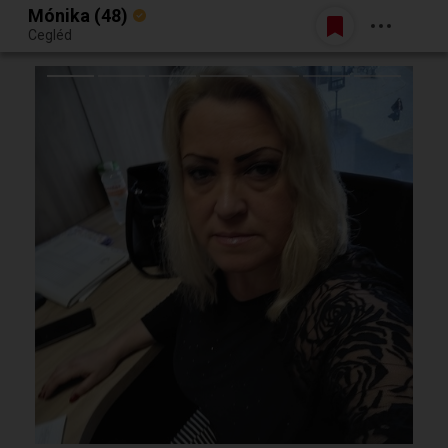
Mónika (48)
Belépés
Cegléd
Egy jó randiból bármi lehet.