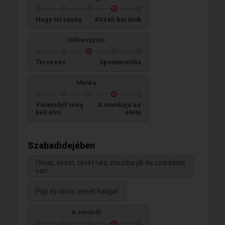
Nagy társaság
Közeli barátok
Időbeosztás
Tervezés
Spontaneitás
Munka
Valamiből meg
A munkája az
kell élni
élete
Szabadidejében
Olvas, vezet, tévét néz, moziba jár és családdal
van
Pop és disco zenét hallgat
A zenéről