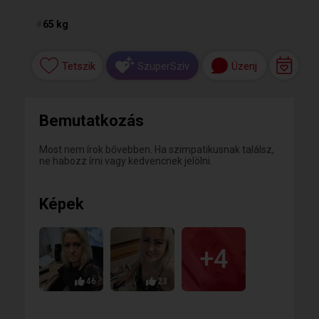
#
65 kg
Tetszik
Üzenj
SzuperSzív
Bemutatkozás
Most nem írok bővebben. Ha szimpatikusnak találsz,
ne habozz írni vagy kedvencnek jelölni.
Képek
+4
46
23