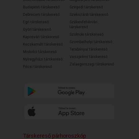
Budapesti társkereső
Szegedi társkereső
Debreceni társkereső
Szekszárdi társkereső
Egri társkereső
Székesfehérvári
társkereső
Győri társkereső
Szolnoki társkereső
Kaposvári társkereső
Szombathelyi társkereső
Kecskeméti társkereső
Tatabányai társkereső
Miskolci társkereső
Veszprémi társkereső
Nyíregyházi társkereső
Zalaegerszegi társkereső
Pécsi társkereső
Társkereső párhoroszkóp