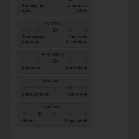
Zavarja, ha
A zene az
szól
élete
Nyaralás:
Tengerpart,
Hátizsák,
napozás
kirándulás
Kivel utazik?
Kettesben
Barátokkal
Moziban...
Művészfilmek
Hollywood
Esténként...
Otthon
Programok