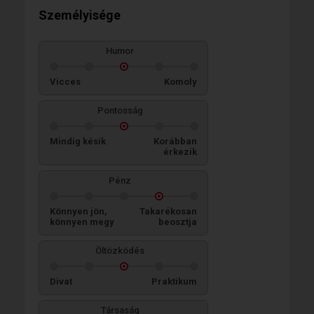
Személyisége
Humor
Vicces
Komoly
Pontosság
Mindig késik
Korábban
érkezik
Pénz
Könnyen jön,
Takarékosan
könnyen megy
beosztja
Öltözködés
Divat
Praktikum
Társaság