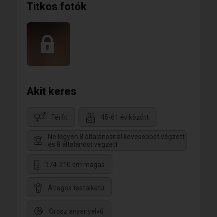
Titkos fotók
Akit keres
Férfit
45-61 év között
Ne legyen 8 általánosnál kevesebbet végzett
és 8 általánost végzett
174-210 cm magas
Átlagos testalkatú
Orosz anyanyelvű