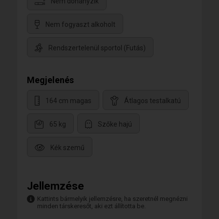
Nem dohányzik
Nem fogyaszt alkoholt
Rendszertelenül sportol (Futás)
Megjelenés
164 cm magas
Átlagos testalkatú
65 kg
Szőke hajú
Kék szemű
Jellemzése
Kattints bármelyik jellemzésre, ha szeretnél megnézni
minden társkeresőt, aki ezt állította be.