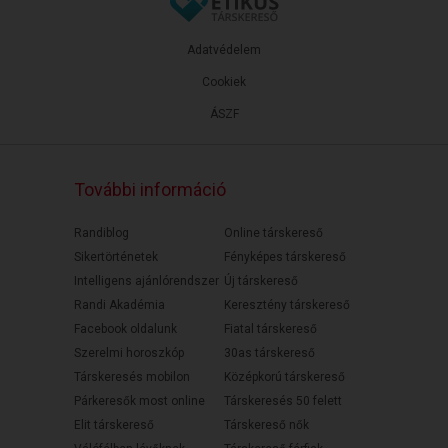
Adatvédelem
Cookiek
ÁSZF
További információ
Randiblog
Online társkereső
Sikertörténetek
Fényképes társkereső
Intelligens ajánlórendszer
Új társkereső
Randi Akadémia
Keresztény társkereső
Facebook oldalunk
Fiatal társkereső
Szerelmi horoszkóp
30as társkereső
Társkeresés mobilon
Középkorú társkereső
Párkeresők most online
Társkeresés 50 felett
Elit társkereső
Társkereső nők