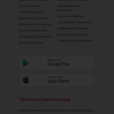
Debreceni társkereső
Szekszárdi társkereső
Egri társkereső
Székesfehérvári
társkereső
Győri társkereső
Szolnoki társkereső
Kaposvári társkereső
Szombathelyi társkereső
Kecskeméti társkereső
Tatabányai társkereső
Miskolci társkereső
Veszprémi társkereső
Nyíregyházi társkereső
Zalaegerszegi társkereső
Pécsi társkereső
Társkereső párhoroszkóp
Halak szerelmi horoszkóp
Szűz szerelmi horoszkóp