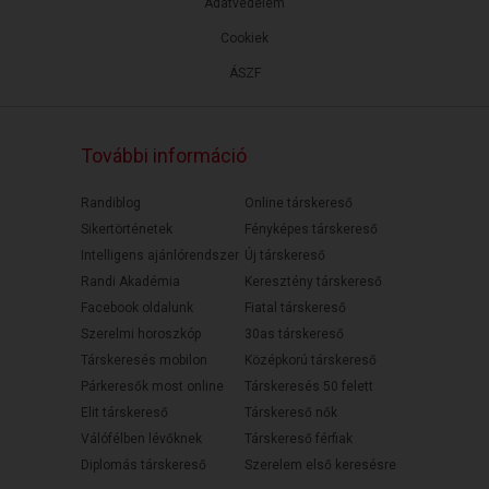
Adatvédelem
Cookiek
ÁSZF
További információ
Randiblog
Online társkereső
Sikertörténetek
Fényképes társkereső
Intelligens ajánlórendszer
Új társkereső
Randi Akadémia
Keresztény társkereső
Facebook oldalunk
Fiatal társkereső
Szerelmi horoszkóp
30as társkereső
Társkeresés mobilon
Középkorú társkereső
Párkeresők most online
Társkeresés 50 felett
Elit társkereső
Társkereső nők
Válófélben lévőknek
Társkereső férfiak
Diplomás társkereső
Szerelem első keresésre