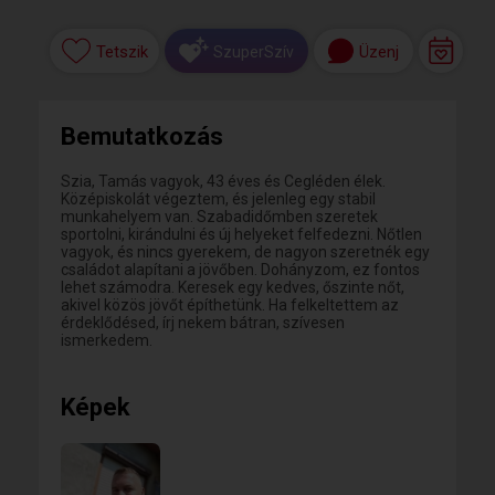
Tetszik
Üzenj
SzuperSzív
Bemutatkozás
Szia, Tamás vagyok, 43 éves és Cegléden élek.
Középiskolát végeztem, és jelenleg egy stabil
munkahelyem van. Szabadidőmben szeretek
sportolni, kirándulni és új helyeket felfedezni. Nőtlen
vagyok, és nincs gyerekem, de nagyon szeretnék egy
családot alapítani a jövőben. Dohányzom, ez fontos
lehet számodra. Keresek egy kedves, őszinte nőt,
akivel közös jövőt építhetünk. Ha felkeltettem az
érdeklődésed, írj nekem bátran, szívesen
ismerkedem.
Képek