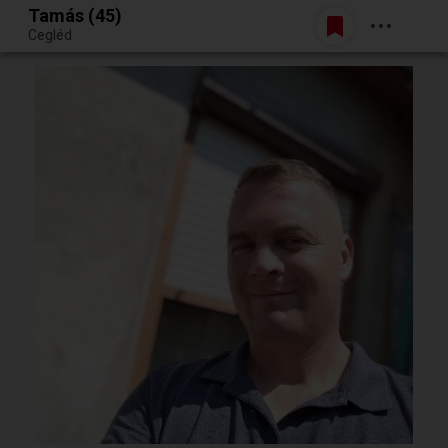
Tamás (45)
Belépés
Cegléd
Egy jó randiból bármi lehet.