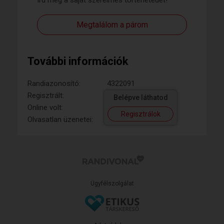
Írd meg a saját szerelmes történetedet!
Megtalálom a párom
További információk
Randiazonosító:
4322091
Regisztrált:
Belépve láthatod
Online volt:
Regisztrálok
Olvasatlan üzenetei:
Ügyfélszolgálat