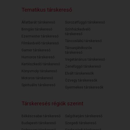
Tematikus társkereső
Állatbarát társkereső
Sorozatfüggő társkereső
Bringás társkereső
Színházkedvelő
társkereső
Ezermester társkereső
Táncoslábú társkereső
Filmkedvelő társkereső
Társasjátékozós
Gamer társkereső
társkereső
Humoros társkereső
Vegetáriánus társkereső
Kertészkedő társkereső
Zenefüggő társkereső
Könyvmoly társkereső
Elvált társkeresők
Motoros társkereső
Özvegy társkeresők
Spirituális társkereső
Gyermekes társkeresők
Társkeresés régiók szerint
Békéscsabai társkereső
Salgótarjáni társkereső
Budapesti társkereső
Szegedi társkereső