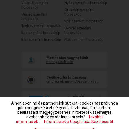
Vízöntő szerelmi
Nyilas szerelmi horoszkóp
horoszkóp
Oroszlán szerelmi
Mérleg szerelmi
horoszkóp
horoszkóp
Kos szerelmi horoszkóp
Ikrek szerelmi horoszkóp
Skorpió szerelmi
Bak szerelmi horoszkóp
horoszkóp
Bika szerelmi horoszkóp
Rák szerelmi horoszkóp
Mert fontos vagy nekünk
mehnyakrak.info
Segítség, ha bajban vagy
randivonal.hu/a-nok-vedelmeben
A honlapon mi és partnereink sütiket (cookie) használunk a
jobb böngészési élmény és a biztonság érdekében,
beállításaid megjegyzéséhez, hirdetések személyre
szabásához és statisztikai célból.
További
információk
|
Információk a Google adatkezeléséről