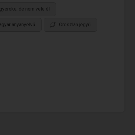
gyereke, de nem vele él
gyar anyanyelvű
Oroszlán jegyű