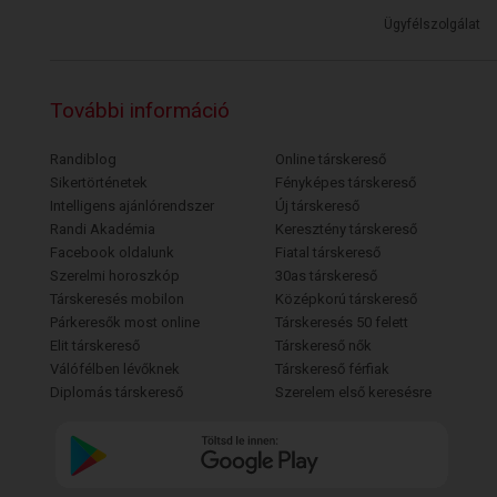
Ügyfélszolgálat
További információ
Randiblog
Online társkereső
Sikertörténetek
Fényképes társkereső
Intelligens ajánlórendszer
Új társkereső
Randi Akadémia
Keresztény társkereső
Facebook oldalunk
Fiatal társkereső
Szerelmi horoszkóp
30as társkereső
Társkeresés mobilon
Középkorú társkereső
Párkeresők most online
Társkeresés 50 felett
Elit társkereső
Társkereső nők
Válófélben lévőknek
Társkereső férfiak
Diplomás társkereső
Szerelem első keresésre