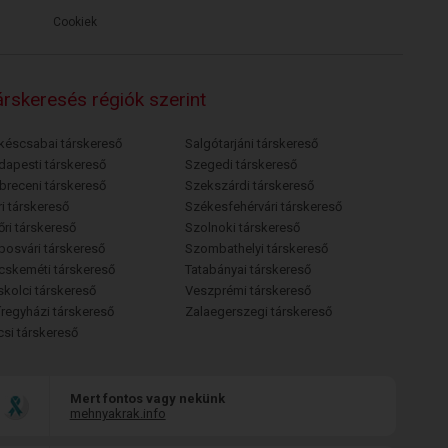
Cookiek
rskeresés régiók szerint
késcsabai társkereső
Salgótarjáni társkereső
dapesti társkereső
Szegedi társkereső
breceni társkereső
Szekszárdi társkereső
i társkereső
Székesfehérvári társkereső
őri társkereső
Szolnoki társkereső
posvári társkereső
Szombathelyi társkereső
cskeméti társkereső
Tatabányai társkereső
skolci társkereső
Veszprémi társkereső
íregyházi társkereső
Zalaegerszegi társkereső
csi társkereső
Mert fontos vagy nekünk
mehnyakrak.info