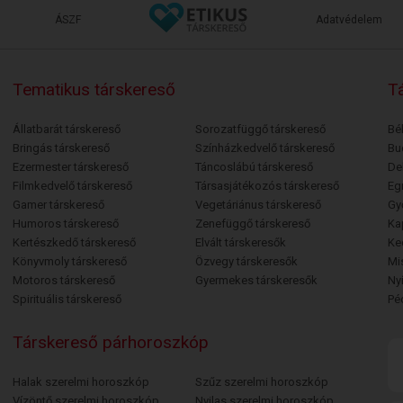
ÁSZF
Adatvédelem
Tematikus társkereső
Tá
Állatbarát társkereső
Sorozatfüggő társkereső
Bé
Bringás társkereső
Színházkedvelő társkereső
Bu
Ezermester társkereső
Táncoslábú társkereső
De
Filmkedvelő társkereső
Társasjátékozós társkereső
Egr
Gamer társkereső
Vegetáriánus társkereső
Gy
Humoros társkereső
Zenefüggő társkereső
Ka
Kertészkedő társkereső
Elvált társkeresők
Ke
Könyvmoly társkereső
Özvegy társkeresők
Mi
Motoros társkereső
Gyermekes társkeresők
Ny
Spirituális társkereső
Pé
Társkereső párhoroszkóp
Halak szerelmi horoszkóp
Szűz szerelmi horoszkóp
Vízöntő szerelmi horoszkóp
Nyilas szerelmi horoszkóp