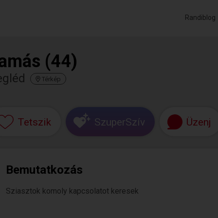
Randiblog
amás (44)
egléd
Térkép
Tetszik
SzuperSzív
Üzenj
Bemutatkozás
Sziasztok komoly kapcsolatot keresek