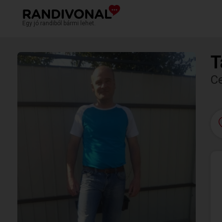
Egy jó randiból bármi lehet.
T
C