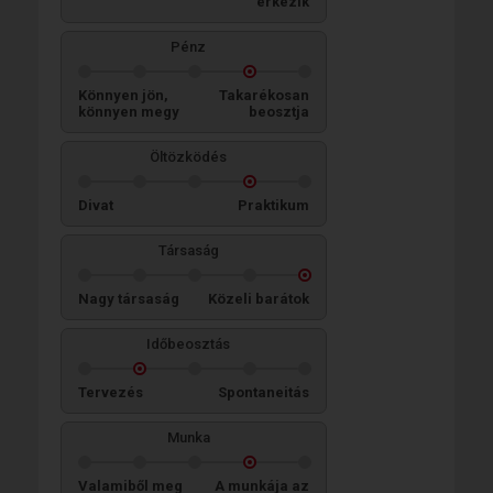
érkezik
Pénz
Könnyen jön,
Takarékosan
könnyen megy
beosztja
Öltözködés
Divat
Praktikum
Társaság
Nagy társaság
Közeli barátok
Időbeosztás
Tervezés
Spontaneitás
Munka
Valamiből meg
A munkája az