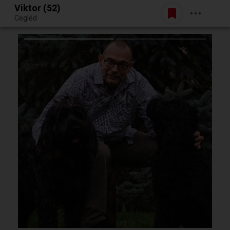
Viktor (52)
Belépés
Cegléd
Egy jó randiból bármi lehet.