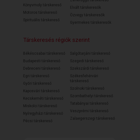
Könyvmoly társkereső
Elvált társkeresők
Motoros társkereső
Özvegy társkeresők
Spirituális társkereső
Gyermekes társkeresők
Társkeresés régiók szerint
Békéscsabai társkereső
Salgótarjáni társkereső
Budapesti társkereső
Szegedi társkereső
Debreceni társkereső
Szekszárdi társkereső
Egri társkereső
Székesfehérvári
társkereső
Győri társkereső
Szolnoki társkereső
Kaposvári társkereső
Szombathelyi társkereső
Kecskeméti társkereső
Tatabányai társkereső
Miskolci társkereső
Veszprémi társkereső
Nyíregyházi társkereső
Zalaegerszegi társkereső
Pécsi társkereső