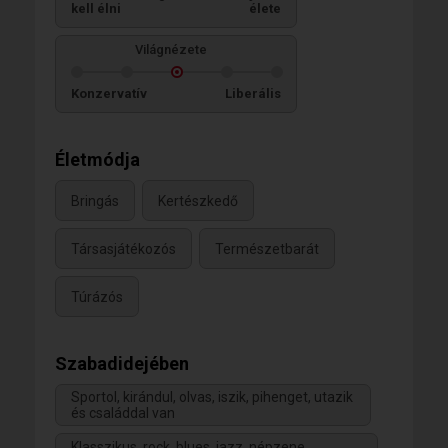
kell élni
élete
Világnézete
Konzervatív
Liberális
Életmódja
Bringás
Kertészkedő
Társasjátékozós
Természetbarát
Túrázós
Szabadidejében
Sportol, kirándul, olvas, iszik, pihenget, utazik
és családdal van
Klasszikus, rock, blues, jazz, népzene,