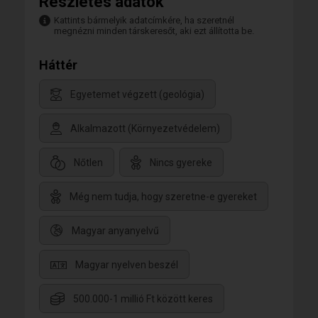
Részletes adatok
Kattints bármelyik adatcímkére, ha szeretnél
megnézni minden társkeresőt, aki ezt állította be.
Háttér
Egyetemet végzett (geológia)
Alkalmazott (Környezetvédelem)
Nőtlen
Nincs gyereke
Még nem tudja, hogy szeretne-e gyereket
Magyar anyanyelvű
Magyar nyelven beszél
500.000-1 millió Ft között keres