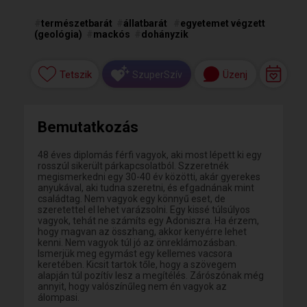
#
természetbarát
#
állatbarát
#
egyetemet végzett
(geológia)
#
mackós
#
dohányzik
Tetszik
Üzenj
SzuperSzív
Bemutatkozás
48 éves diplomás férfi vagyok, aki most lépett ki egy
rosszúl sikerült párkapcsolatból. Szzeretnék
megismerkedni egy 30-40 év közötti, akár gyerekes
anyukával, aki tudna szeretni, és efgadnának mint
családtag. Nem vagyok egy könnyű eset, de
szeretettel el lehet varázsolni. Egy kissé túlsúlyos
vagyok, tehát ne számíts egy Adoniszra. Ha érzem,
hogy magvan az összhang, akkor kenyérre lehet
kenni. Nem vagyok túl jó az önreklámozásban.
Ismerjük meg egymást egy kellemes vacsora
keretében. Kicsit tartok tőle, hogy a szövegem
alapján túl pozítív lesz a megítélés. Zárószónak még
annyit, hogy valószínűleg nem én vagyok az
álompasi.