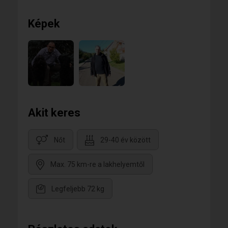
Képek
Akit keres
Nőt
29-40 év között
Max. 75 km-re a lakhelyemtől
Legfeljebb 72 kg