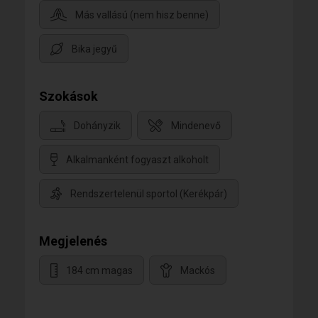
Más vallású (nem hisz benne)
Bika jegyű
Szokások
Dohányzik
Mindenevő
Alkalmanként fogyaszt alkoholt
Rendszertelenül sportol (Kerékpár)
Megjelenés
184 cm magas
Mackós