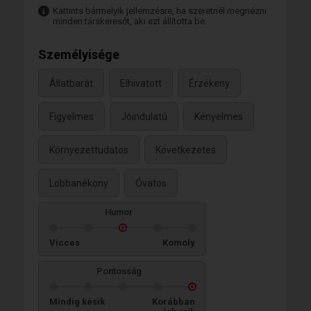
Kattints bármelyik jellemzésre, ha szeretnél megnézni
minden társkeresőt, aki ezt állította be.
Személyisége
Állatbarát
Elhivatott
Érzékeny
Figyelmes
Jóindulatú
Kényelmes
Környezettudatos
Következetes
Lobbanékony
Óvatos
Humor
Vicces
Komoly
Pontosság
Mindig késik
Korábban