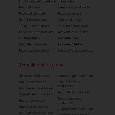
Intelligens ajánlórendszer
Új társkereső
Randi Akadémia
Keresztény társkereső
Facebook oldalunk
Fiatal társkereső
Szerelmi horoszkóp
30as társkereső
Társkeresés mobilon
Középkorú társkereső
Párkeresők most online
Társkeresés 50 felett
Elit társkereső
Társkereső nők
Válófélben lévőknek
Társkereső férfiak
Diplomás társkereső
Szerelem első keresésre
Tematikus társkereső
Állatbarát társkereső
Sorozatfüggő társkereső
Bringás társkereső
Színházkedvelő
társkereső
Ezermester társkereső
Táncoslábú társkereső
Filmkedvelő társkereső
Társasjátékozós
Gamer társkereső
társkereső
Humoros társkereső
Vegetáriánus társkereső
Kertészkedő társkereső
Zenefüggő társkereső