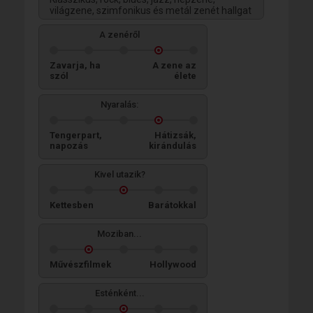
világzene, szimfonikus és metál zenét hallgat
A zenéről
Zavarja, ha
A zene az
szól
élete
Nyaralás:
Tengerpart,
Hátizsák,
napozás
kirándulás
Kivel utazik?
Kettesben
Barátokkal
Moziban...
Művészfilmek
Hollywood
Esténként...