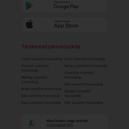
Társkereső párhoroszkóp
Halak szerelmi horoszkóp
Szűz szerelmi horoszkóp
Vízöntő szerelmi
Nyilas szerelmi horoszkóp
horoszkóp
Oroszlán szerelmi
Mérleg szerelmi
horoszkóp
horoszkóp
Kos szerelmi horoszkóp
Ikrek szerelmi horoszkóp
Skorpió szerelmi
Bak szerelmi horoszkóp
horoszkóp
Bika szerelmi horoszkóp
Rák szerelmi horoszkóp
Mert fontos vagy nekünk
mehnyakrak.info