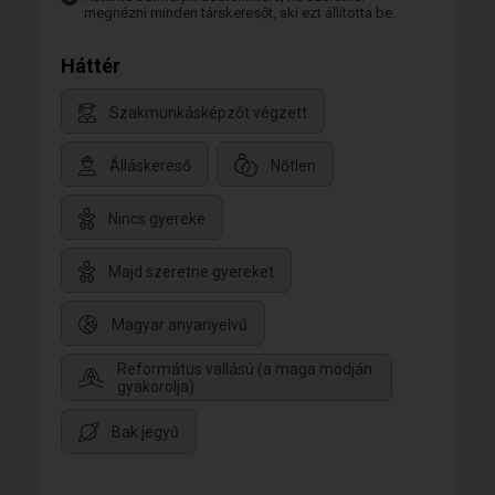
megnézni minden társkeresőt, aki ezt állította be.
Háttér
Szakmunkásképzőt végzett
Álláskereső
Nőtlen
Nincs gyereke
Majd szeretne gyereket
Magyar anyanyelvű
Református vallású (a maga módján
gyakorolja)
Bak jegyű