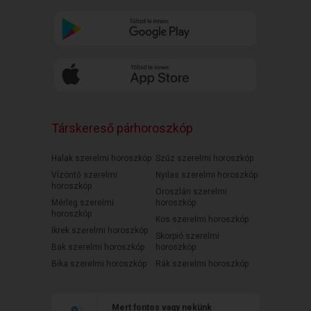
Társkereső párhoroszkóp
Halak szerelmi horoszkóp
Szűz szerelmi horoszkóp
Vízöntő szerelmi
Nyilas szerelmi horoszkóp
horoszkóp
Oroszlán szerelmi
Mérleg szerelmi
horoszkóp
horoszkóp
Kos szerelmi horoszkóp
Ikrek szerelmi horoszkóp
Skorpió szerelmi
Bak szerelmi horoszkóp
horoszkóp
Bika szerelmi horoszkóp
Rák szerelmi horoszkóp
Mert fontos vagy nekünk