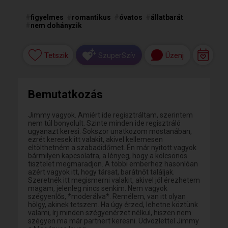
#
figyelmes
#
romantikus
#
óvatos
#
állatbarát
#
nem dohányzik
Tetszik
Üzenj
SzuperSzív
Bemutatkozás
Jimmy vagyok. Amiért ide regisztráltam, szerintem
nem túl bonyolult. Szinte minden ide regisztráló
ugyanazt keresi. Sokszor unatkozom mostanában,
ezrét keresek itt valakit, akivel kellemesen
eltölthetném a szabadidőmet. Én már nyitott vagyok
bármilyen kapcsolatra, a lényeg, hogy a kölcsönös
tisztelet megmaradjon. A többi emberhez hasonlóan
azért vagyok itt, hogy társat, barátnőt találjak.
Szeretnék itt megismerni valakit, akivel jól érezhetem
magam, jelenleg nincs senkim. Nem vagyok
szégyenlős, *moderálva*. Remélem, van itt olyan
hölgy, akinek tetszem. Ha úgy érzed, lehetne köztünk
valami, írj minden szégyenérzet nélkül, hiszen nem
szégyen ma már partnert keresni. Üdvözlettel Jimmy