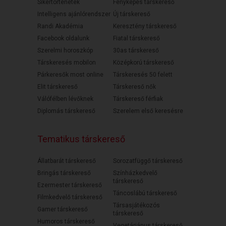
Sikertörténetek
Fényképes társkereső
Intelligens ajánlórendszer
Új társkereső
Randi Akadémia
Keresztény társkereső
Facebook oldalunk
Fiatal társkereső
Szerelmi horoszkóp
30as társkereső
Társkeresés mobilon
Középkorú társkereső
Párkeresők most online
Társkeresés 50 felett
Elit társkereső
Társkereső nők
Válófélben lévőknek
Társkereső férfiak
Diplomás társkereső
Szerelem első keresésre
Tematikus társkereső
Állatbarát társkereső
Sorozatfüggő társkereső
Bringás társkereső
Színházkedvelő
társkereső
Ezermester társkereső
Táncoslábú társkereső
Filmkedvelő társkereső
Társasjátékozós
Gamer társkereső
társkereső
Humoros társkereső
Vegetáriánus társkereső