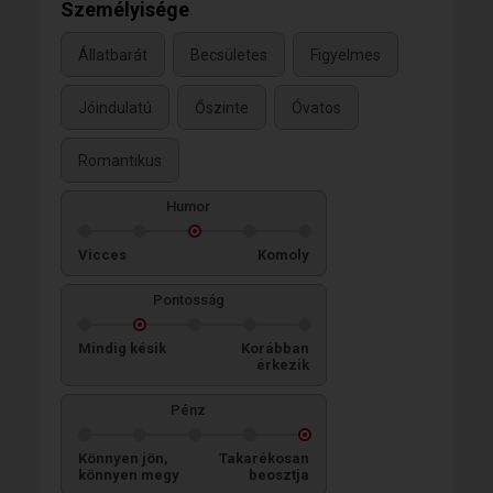
Személyisége
Állatbarát
Becsületes
Figyelmes
Jóindulatú
Őszinte
Óvatos
Romantikus
Humor
Vicces
Komoly
Pontosság
Mindig késik
Korábban
érkezik
Pénz
Könnyen jön,
Takarékosan
könnyen megy
beosztja