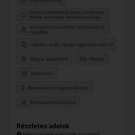
Legfeljebb 80 kg
Szőke, szőkésbarna, barna, sötétbarna,
fekete, vörös vagy vörösesbarna hajú
Ne legyen középvezető, felsővezető és
nyugdíjas
Hajadon, elvált, özvegy vagy házas-külön él
Magyar anyanyelvű
Magyar
Mindenevő
Alkalmanként fogyaszt alkoholt
Rendszertelenül sportol
Részletes adatok
Kattints bármelyik adatcímkére, ha szeretnél