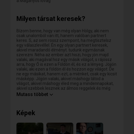
a Magányos lovag
Milyen társat keresek?
Bízom benne, hogy van még olyan Hölgy, aki nem
csak unalomból van itt, hanem valóban partnert
keres. S, az sem rossz szempont, ha megtisztelsz
egy válaszlevéllel. Én egy olyan partnert keresek,
akivel maradandó élményt. tudunk egymásnak
szerezni. Néha az ember azt hiszi, hogy jön majd
valaki, aki magával hoz egy másik világot, s rájössz
arra, hogy Ő is ezen a Földön él, és ez a lényeg. Jöjjön
valaki, aki ezen a földön él és hozzon egy világot. De
ne egy másikat, hanem ezt, a miénket, csak egy kicsit
másképp. Jöjjön valaki, akivel máshogy látod a
világot, akivel máshogy éled meg a mindennapokat,
akivel szebbek lesznek az álmos reggelek és még
szebbek az éjszakák. Aki nélkül a percek óráknak
Mutass többet
tűnnek, és a Vele töltött órák perceknek. Aki ott tud
hagyni a szívedben valamit, ami akkor is segít szebbé
alakítani a valóságot, ha Ő nincs melletted. Ő az, akit
Képek
mindenki keres, még ha néhányan ezt nem is akarják
bevallani. Őt keresem én is. Remélem megtalálom