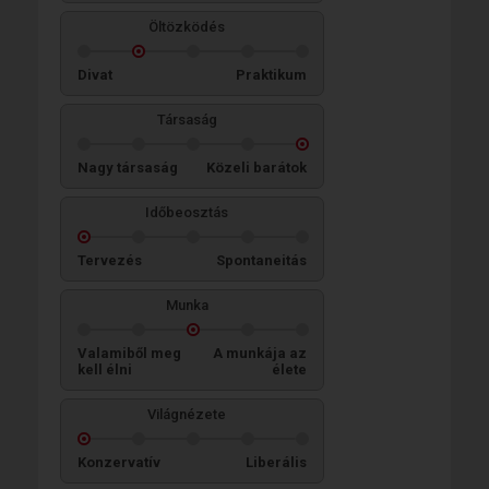
Öltözködés
Divat
Praktikum
Társaság
Nagy társaság
Közeli barátok
Időbeosztás
Tervezés
Spontaneitás
Munka
Valamiből meg
A munkája az
kell élni
élete
Világnézete
Konzervatív
Liberális