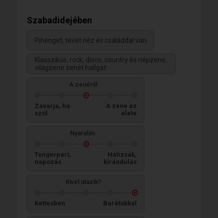
Szabadidejében
Pihenget, tévét néz és családdal van
Klasszikus, rock, disco, country és népzene,
világzene zenét hallgat
A zenéről
Zavarja, ha
A zene az
szól
élete
Nyaralás:
Tengerpart,
Hátizsák,
napozás
kirándulás
Kivel utazik?
Kettesben
Barátokkal