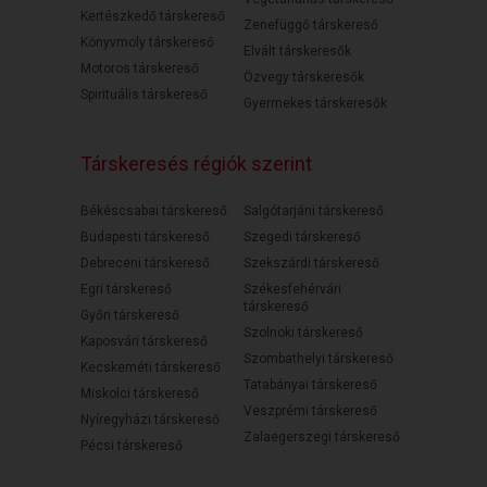
Kertészkedő társkereső
Zenefüggő társkereső
Könyvmoly társkereső
Elvált társkeresők
Motoros társkereső
Özvegy társkeresők
Spirituális társkereső
Gyermekes társkeresők
Társkeresés régiók szerint
Békéscsabai társkereső
Salgótarjáni társkereső
Budapesti társkereső
Szegedi társkereső
Debreceni társkereső
Szekszárdi társkereső
Egri társkereső
Székesfehérvári
társkereső
Győri társkereső
Szolnoki társkereső
Kaposvári társkereső
Szombathelyi társkereső
Kecskeméti társkereső
Tatabányai társkereső
Miskolci társkereső
Veszprémi társkereső
Nyíregyházi társkereső
Zalaegerszegi társkereső
Pécsi társkereső