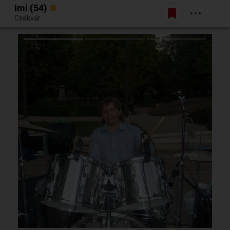
Imi (54)
Belépés
Csákvár
Egy jó randiból bármi lehet.