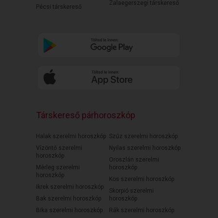
Zalaegerszegi társkereső
Pécsi társkereső
Társkereső párhoroszkóp
Halak szerelmi horoszkóp
Szűz szerelmi horoszkóp
Vízöntő szerelmi
Nyilas szerelmi horoszkóp
horoszkóp
Oroszlán szerelmi
Mérleg szerelmi
horoszkóp
horoszkóp
Kos szerelmi horoszkóp
Ikrek szerelmi horoszkóp
Skorpió szerelmi
Bak szerelmi horoszkóp
horoszkóp
Bika szerelmi horoszkóp
Rák szerelmi horoszkóp