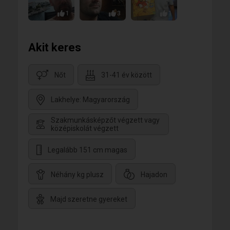
1
3
1
Akit keres
Nőt
31-41 év között
Lakhelye: Magyarország
Szakmunkásképzőt végzett vagy
középiskolát végzett
Legalább 151 cm magas
Néhány kg plusz
Hajadon
Majd szeretne gyereket