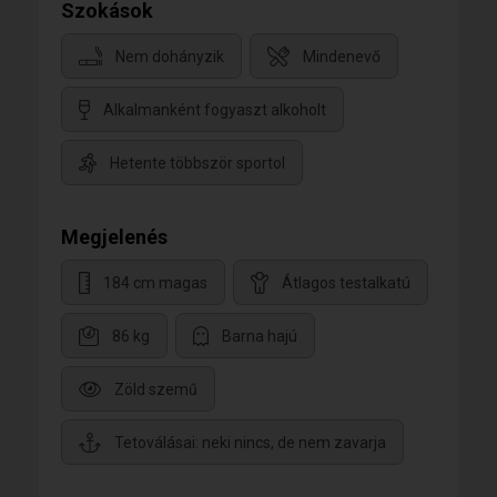
Szokások
Nem dohányzik
Mindenevő
Alkalmanként fogyaszt alkoholt
Hetente többször sportol
Megjelenés
184 cm magas
Átlagos testalkatú
86 kg
Barna hajú
Zöld szemű
Tetoválásai: neki nincs, de nem zavarja