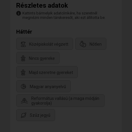
Részletes adatok
Kattints bármelyik adatcímkére, ha szeretnél
megnézni minden társkeresőt, aki ezt állította be.
Háttér
Középiskolát végzett
Nőtlen
Nincs gyereke
Majd szeretne gyereket
Magyar anyanyelvű
Református vallású (a maga módján
gyakorolja)
Szűz jegyű