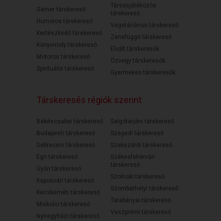
Társasjátékozós
Gamer társkereső
társkereső
Humoros társkereső
Vegetáriánus társkereső
Kertészkedő társkereső
Zenefüggő társkereső
Könyvmoly társkereső
Elvált társkeresők
Motoros társkereső
Özvegy társkeresők
Spirituális társkereső
Gyermekes társkeresők
Társkeresés régiók szerint
Békéscsabai társkereső
Salgótarjáni társkereső
Budapesti társkereső
Szegedi társkereső
Debreceni társkereső
Szekszárdi társkereső
Egri társkereső
Székesfehérvári
társkereső
Győri társkereső
Szolnoki társkereső
Kaposvári társkereső
Szombathelyi társkereső
Kecskeméti társkereső
Tatabányai társkereső
Miskolci társkereső
Veszprémi társkereső
Nyíregyházi társkereső