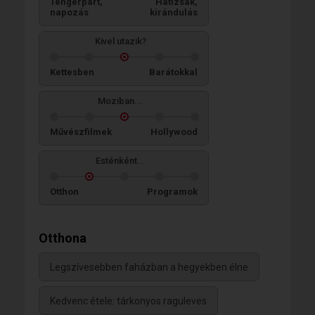
Tengerpart,
Hátizsák,
napozás
kirándulás
Kivel utazik?
Kettesben
Barátokkal
Moziban...
Művészfilmek
Hollywood
Esténként...
Otthon
Programok
Otthona
Legszívesebben faházban a hegyekben élne
Kedvenc étele: tárkonyos raguleves