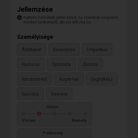
Jellemzése
Kattints bármelyik jellemzésre, ha szeretnél megnézni
minden társkeresőt, aki ezt állította be.
Személyisége
Állatbarát
Becsületes
Empatikus
Humoros
Optimista
Őszinte
Rendszerető
Rugalmas
Segítőkész
Spórolós
Szerény
Humor
Vicces
Komoly
Pontosság