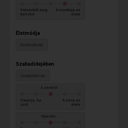
Valamiből meg
A munkája az
kell élni
élete
Életmódja
Kertészkedő
Szabadidejében
Családdal van
A zenéről
Zavarja, ha
A zene az
szól
élete
Nyaralás: