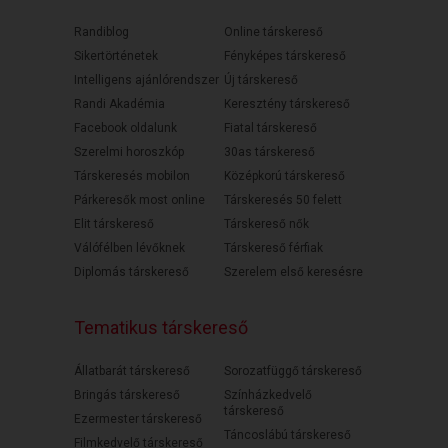
Randiblog
Online társkereső
Sikertörténetek
Fényképes társkereső
Intelligens ajánlórendszer
Új társkereső
Randi Akadémia
Keresztény társkereső
Facebook oldalunk
Fiatal társkereső
Szerelmi horoszkóp
30as társkereső
Társkeresés mobilon
Középkorú társkereső
Párkeresők most online
Társkeresés 50 felett
Elit társkereső
Társkereső nők
Válófélben lévőknek
Társkereső férfiak
Diplomás társkereső
Szerelem első keresésre
Tematikus társkereső
Állatbarát társkereső
Sorozatfüggő társkereső
Bringás társkereső
Színházkedvelő
társkereső
Ezermester társkereső
Táncoslábú társkereső
Filmkedvelő társkereső