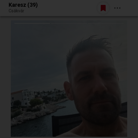
Karesz (39)
Belépés
Csákvár
Egy jó randiból bármi lehet.