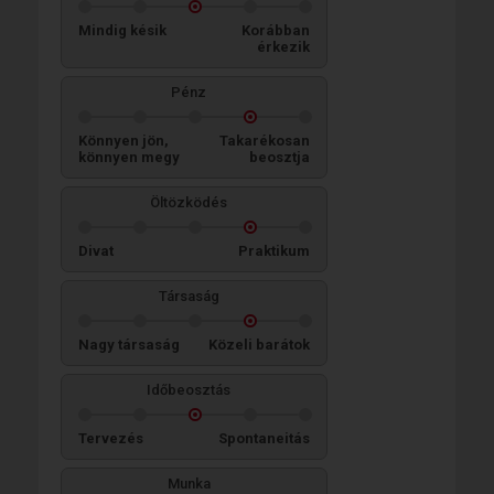
Mindig késik
Korábban
érkezik
Pénz
Könnyen jön,
Takarékosan
könnyen megy
beosztja
Öltözködés
Divat
Praktikum
Társaság
Nagy társaság
Közeli barátok
Időbeosztás
Tervezés
Spontaneitás
Munka