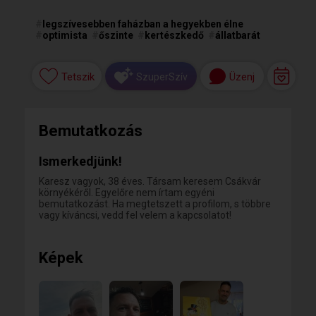
#
legszívesebben faházban a hegyekben élne
#
optimista
#
őszinte
#
kertészkedő
#
állatbarát
Tetszik
Üzenj
SzuperSzív
Bemutatkozás
Ismerkedjünk!
Karesz vagyok, 38 éves. Társam keresem Csákvár
környékéről. Egyelőre nem írtam egyéni
bemutatkozást. Ha megtetszett a profilom, s többre
vagy kíváncsi, vedd fel velem a kapcsolatot!
Képek