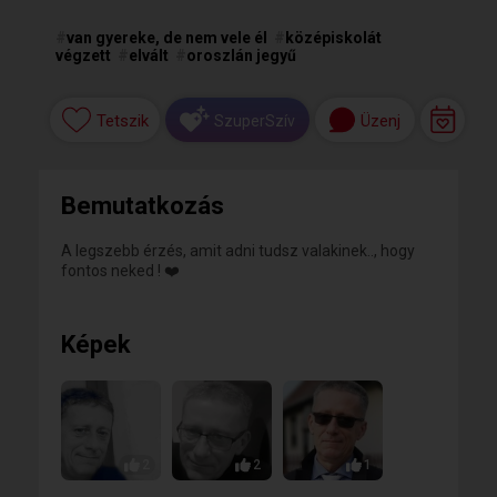
#
van gyereke, de nem vele él
#
középiskolát
végzett
#
elvált
#
oroszlán jegyű
Tetszik
Üzenj
SzuperSzív
Bemutatkozás
A legszebb érzés, amit adni tudsz valakinek.., hogy
fontos neked ! ❤️
Képek
2
2
1