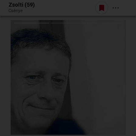
Zsolti (59)
Belépés
Csénye
Egy jó randiból bármi lehet.