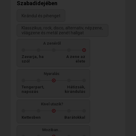
Szabadidejében
Kirándul és pihenget
Klasszikus, rock, disco, alternativ, népzene,
világzene és metál zenét hallgat
A zenéről
Zavarja, ha
A zene az
szól
élete
Nyaralás:
Tengerpart,
Hátizsák,
napozás
kirándulás
Kivel utazik?
Kettesben
Barátokkal
Moziban...