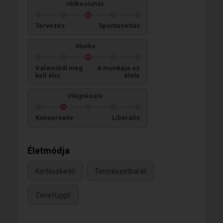
Időbeosztás
Tervezés
Spontaneitás
Munka
Valamiből meg
A munkája az
kell élni
élete
Világnézete
Konzervatív
Liberális
Életmódja
Kertészkedő
Természetbarát
Zenefüggő