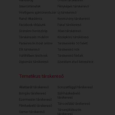
Randiblog
Online társkereső
Sikertörténetek
Fényképes társkereső
Intelligens ajánlórendszer
Új társkereső
Randi Akadémia
Keresztény társkereső
Facebook oldalunk
Fiatal társkereső
Szerelmi horoszkóp
30as társkereső
Társkeresés mobilon
Középkorú társkereső
Párkeresők most online
Társkeresés 50 felett
Elit társkereső
Társkereső nők
Válófélben lévőknek
Társkereső férfiak
Diplomás társkereső
Szerelem első keresésre
Tematikus társkereső
Állatbarát társkereső
Sorozatfüggő társkereső
Bringás társkereső
Színházkedvelő
társkereső
Ezermester társkereső
Táncoslábú társkereső
Filmkedvelő társkereső
Társasjátékozós
Gamer társkereső
társkereső