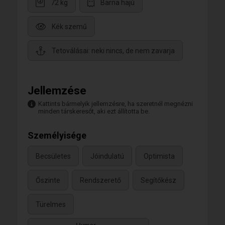
72 kg
Barna hajú
Kék szemű
Tetoválásai: neki nincs, de nem zavarja
Jellemzése
Kattints bármelyik jellemzésre, ha szeretnél megnézni
minden társkeresőt, aki ezt állította be.
Személyisége
Becsületes
Jóindulatú
Optimista
Őszinte
Rendszerető
Segítőkész
Türelmes