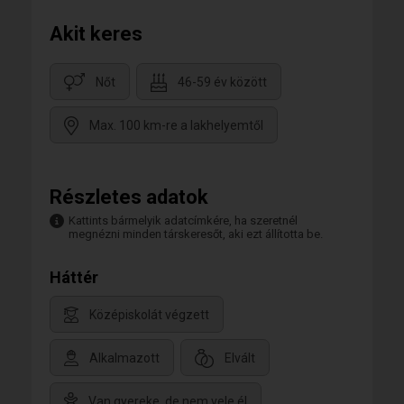
Akit keres
Nőt
46-59 év között
Max. 100 km-re a lakhelyemtől
Részletes adatok
Kattints bármelyik adatcímkére, ha szeretnél
megnézni minden társkeresőt, aki ezt állította be.
Háttér
Középiskolát végzett
Alkalmazott
Elvált
Van gyereke, de nem vele él