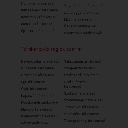
Humoros társkereső
Vegetáriánus társkereső
Kertészkedő társkereső
Zenefüggő társkereső
Könyvmoly társkereső
Elvált társkeresők
Motoros társkereső
Özvegy társkeresők
Spirituális társkereső
Gyermekes társkeresők
Társkeresés régiók szerint
Békéscsabai társkereső
Salgótarjáni társkereső
Budapesti társkereső
Szegedi társkereső
Debreceni társkereső
Szekszárdi társkereső
Egri társkereső
Székesfehérvári
társkereső
Győri társkereső
Szolnoki társkereső
Kaposvári társkereső
Szombathelyi társkereső
Kecskeméti társkereső
Tatabányai társkereső
Miskolci társkereső
Veszprémi társkereső
Nyíregyházi társkereső
Zalaegerszegi társkereső
Pécsi társkereső