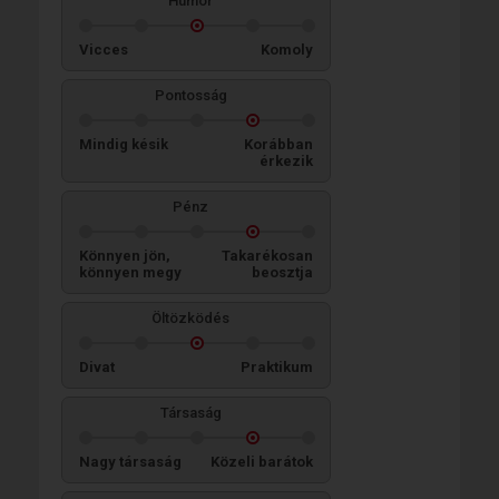
Humor
Vicces
Komoly
Pontosság
Mindig késik
Korábban
érkezik
Pénz
Könnyen jön,
Takarékosan
könnyen megy
beosztja
Öltözködés
Divat
Praktikum
Társaság
Nagy társaság
Közeli barátok