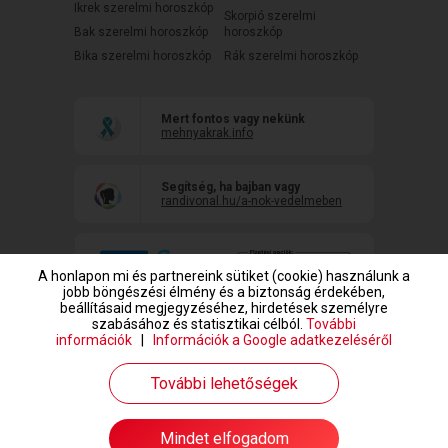
Ikrek szerelmi horoszkóp
Skorpió szerelmi
Bak szerelmi horoszkóp
horoszkóp
Bika szerelmi horoszkóp
Rák szerelmi horoszkóp
Mert fontos vagy nekünk
mehnyakrak.info
Segítség, ha bajban vagy
randivonal.hu/a-nok-vedelmeben
A honlapon mi és partnereink sütiket (cookie) használunk a
jobb böngészési élmény és a biztonság érdekében,
beállításaid megjegyzéséhez, hirdetések személyre
szabásához és statisztikai célból.
További
információk
|
Információk a Google adatkezeléséről
www.randivonal.hu © Copyright 1999-2026 Dating Central Europe Zrt.
További lehetőségek
Mindet elfogadom