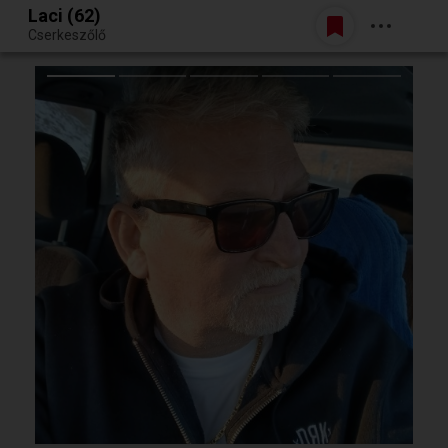
Laci (62)
Belépés
Cserkeszőlő
Egy jó randiból bármi lehet.