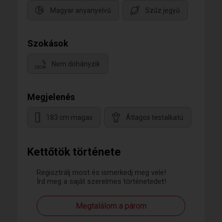
Magyar anyanyelvű
Szűz jegyű
Szokások
Nem dohányzik
Megjelenés
183 cm magas
Átlagos testalkatú
Kettőtök története
Regisztrálj most és ismerkedj meg vele!
Írd meg a saját szerelmes történetedet!
Megtalálom a párom