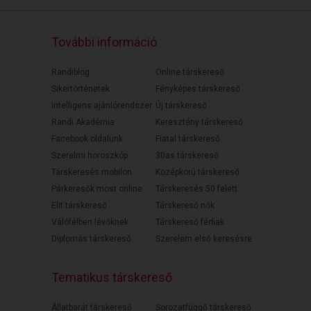
További információ
Randiblog
Online társkereső
Sikertörténetek
Fényképes társkereső
Intelligens ajánlórendszer
Új társkereső
Randi Akadémia
Keresztény társkereső
Facebook oldalunk
Fiatal társkereső
Szerelmi horoszkóp
30as társkereső
Társkeresés mobilon
Középkorú társkereső
Párkeresők most online
Társkeresés 50 felett
Elit társkereső
Társkereső nők
Válófélben lévőknek
Társkereső férfiak
Diplomás társkereső
Szerelem első keresésre
Tematikus társkereső
Állatbarát társkereső
Sorozatfüggő társkereső