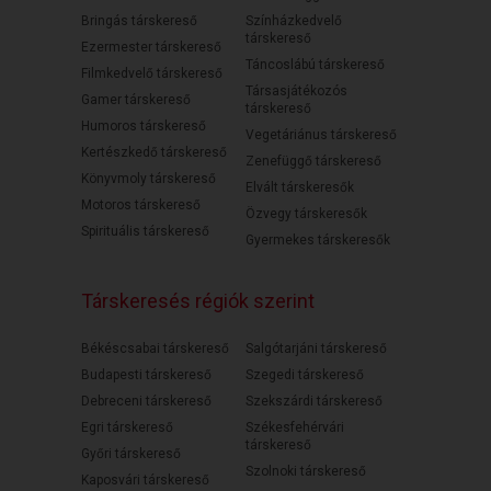
Bringás társkereső
Színházkedvelő
társkereső
Ezermester társkereső
Táncoslábú társkereső
Filmkedvelő társkereső
Társasjátékozós
Gamer társkereső
társkereső
Humoros társkereső
Vegetáriánus társkereső
Kertészkedő társkereső
Zenefüggő társkereső
Könyvmoly társkereső
Elvált társkeresők
Motoros társkereső
Özvegy társkeresők
Spirituális társkereső
Gyermekes társkeresők
Társkeresés régiók szerint
Békéscsabai társkereső
Salgótarjáni társkereső
Budapesti társkereső
Szegedi társkereső
Debreceni társkereső
Szekszárdi társkereső
Egri társkereső
Székesfehérvári
társkereső
Győri társkereső
Szolnoki társkereső
Kaposvári társkereső