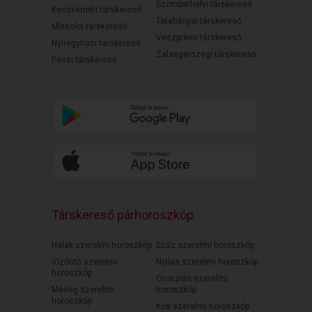
Szombathelyi társkereső
Kecskeméti társkereső
Tatabányai társkereső
Miskolci társkereső
Veszprémi társkereső
Nyíregyházi társkereső
Zalaegerszegi társkereső
Pécsi társkereső
Társkereső párhoroszkóp
Halak szerelmi horoszkóp
Szűz szerelmi horoszkóp
Vízöntő szerelmi
Nyilas szerelmi horoszkóp
horoszkóp
Oroszlán szerelmi
Mérleg szerelmi
horoszkóp
horoszkóp
Kos szerelmi horoszkóp