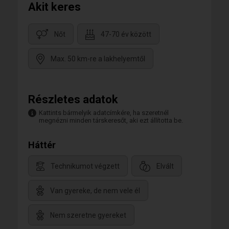
Akit keres
Nőt
47-70 év között
Max. 50 km-re a lakhelyemtől
Részletes adatok
Kattints bármelyik adatcímkére, ha szeretnél
megnézni minden társkeresőt, aki ezt állította be.
Háttér
Technikumot végzett
Elvált
Van gyereke, de nem vele él
Nem szeretne gyereket