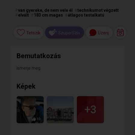
#
van gyereke, de nem vele él
#
technikumot végzett
#
elvált
#
183 cm magas
#
átlagos testalkatú
Tetszik
Üzenj
SzuperSzív
Bemutatkozás
Ismerje meg.
Képek
+3
10