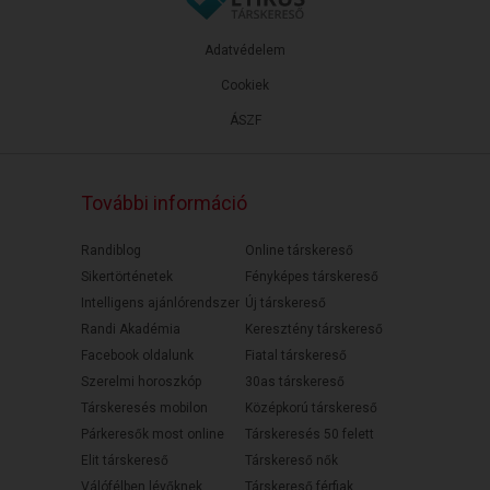
Adatvédelem
Cookiek
ÁSZF
További információ
Randiblog
Online társkereső
Sikertörténetek
Fényképes társkereső
Intelligens ajánlórendszer
Új társkereső
Randi Akadémia
Keresztény társkereső
Facebook oldalunk
Fiatal társkereső
Szerelmi horoszkóp
30as társkereső
Társkeresés mobilon
Középkorú társkereső
Párkeresők most online
Társkeresés 50 felett
Elit társkereső
Társkereső nők
Válófélben lévőknek
Társkereső férfiak