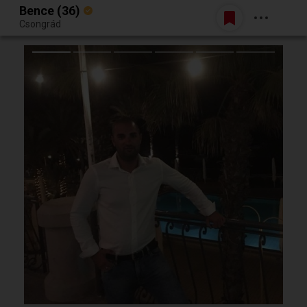
Bence (36)
Belépés
Csongrád
Egy jó randiból bármi lehet.