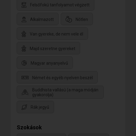
Felsőfokú tanfolyamot végzett
Alkalmazott
Nőtlen
Van gyereke, de nem vele él
Majd szeretne gyereket
Magyar anyanyelvű
Német és egyéb nyelven beszél
Buddhista vallású (a maga módján
gyakorolja)
Rák jegyű
Szokások