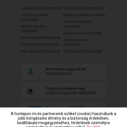
Halak szerelmi horoszkóp
Szűz szerelmi horoszkóp
Vízöntő szerelmi
Nyilas szerelmi horoszkóp
horoszkóp
Oroszlán szerelmi
Mérleg szerelmi
horoszkóp
horoszkóp
Kos szerelmi horoszkóp
Ikrek szerelmi horoszkóp
Skorpió szerelmi
Bak szerelmi horoszkóp
horoszkóp
Bika szerelmi horoszkóp
Rák szerelmi horoszkóp
Mert fontos vagy nekünk
mehnyakrak.info
Segítség, ha bajban vagy
randivonal.hu/a-nok-vedelmeben
A honlapon mi és partnereink sütiket (cookie) használunk a
jobb böngészési élmény és a biztonság érdekében,
beállításaid megjegyzéséhez, hirdetések személyre