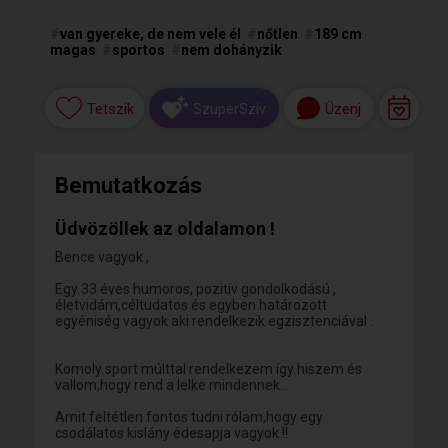
#
van gyereke, de nem vele él
#
nőtlen
#
189 cm
magas
#
sportos
#
nem dohányzik
Tetszik
Üzenj
SzuperSzív
Bemutatkozás
Üdvözöllek az oldalamon !
Bence vagyok ,
Egy 33 éves humoros, pozitív gondolkodású ,
életvidám,céltudatos és egyben határozott
egyéniség vagyok aki rendelkezik egzisztenciával .
Komoly sport múlttal rendelkezem így hiszem és
vallom,hogy rend a lelke mindennek...
Amit feltétlen fontos tudni rólam,hogy egy
csodálatos kislány édesapja vagyok !!