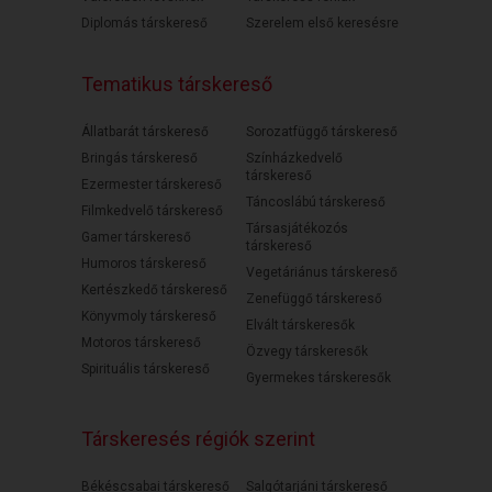
Diplomás társkereső
Szerelem első keresésre
Tematikus társkereső
Állatbarát társkereső
Sorozatfüggő társkereső
Bringás társkereső
Színházkedvelő
társkereső
Ezermester társkereső
Táncoslábú társkereső
Filmkedvelő társkereső
Társasjátékozós
Gamer társkereső
társkereső
Humoros társkereső
Vegetáriánus társkereső
Kertészkedő társkereső
Zenefüggő társkereső
Könyvmoly társkereső
Elvált társkeresők
Motoros társkereső
Özvegy társkeresők
Spirituális társkereső
Gyermekes társkeresők
Társkeresés régiók szerint
Békéscsabai társkereső
Salgótarjáni társkereső