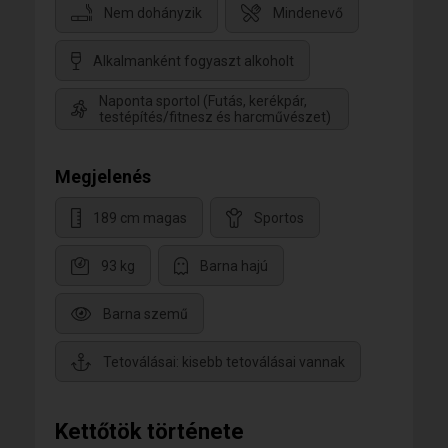
Nem dohányzik
Mindenevő
Alkalmanként fogyaszt alkoholt
Naponta sportol (Futás, kerékpár,
testépítés/fitnesz és harcművészet)
Megjelenés
189 cm magas
Sportos
93 kg
Barna hajú
Barna szemű
Tetoválásai: kisebb tetoválásai vannak
Kettőtök története