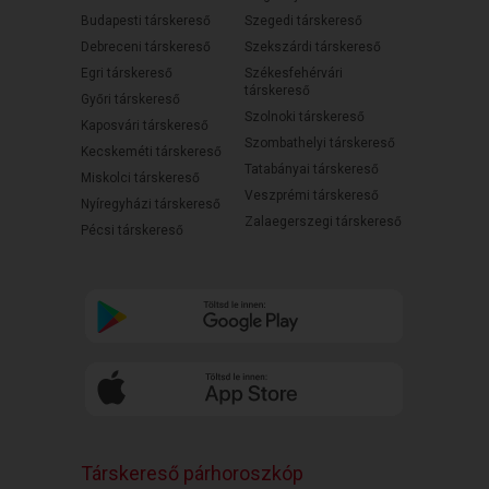
Budapesti társkereső
Szegedi társkereső
Debreceni társkereső
Szekszárdi társkereső
Egri társkereső
Székesfehérvári
társkereső
Győri társkereső
Szolnoki társkereső
Kaposvári társkereső
Szombathelyi társkereső
Kecskeméti társkereső
Tatabányai társkereső
Miskolci társkereső
Veszprémi társkereső
Nyíregyházi társkereső
Zalaegerszegi társkereső
Pécsi társkereső
Társkereső párhoroszkóp