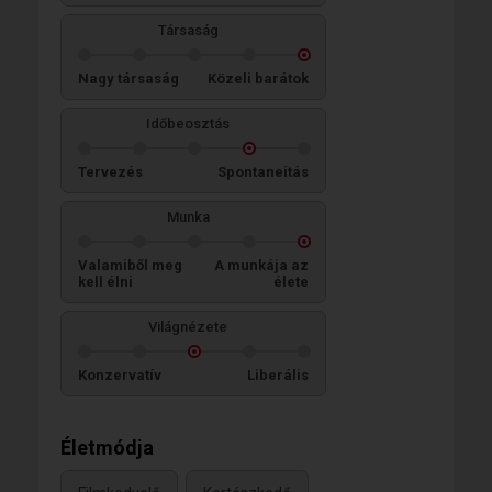
Társaság
Nagy társaság
Közeli barátok
Időbeosztás
Tervezés
Spontaneitás
Munka
Valamiből meg
A munkája az
kell élni
élete
Világnézete
Konzervatív
Liberális
Életmódja