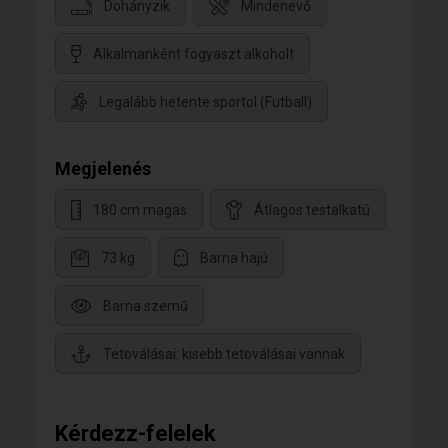
Dohányzik
Mindenevő
Alkalmanként fogyaszt alkoholt
Legalább hetente sportol (Futball)
Megjelenés
180 cm magas
Átlagos testalkatú
73 kg
Barna hajú
Barna szemű
Tetoválásai: kisebb tetoválásai vannak
Kérdezz-felelek