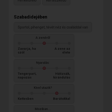
Filmkedvelő
Kertészkedő
Szabadidejében
Sportol, pihenget, tévét néz és családdal van
A zenéről
Zavarja, ha
A zene az
szól
élete
Nyaralás:
Tengerpart,
Hátizsák,
napozás
kirándulás
Kivel utazik?
Kettesben
Barátokkal
Moziban...