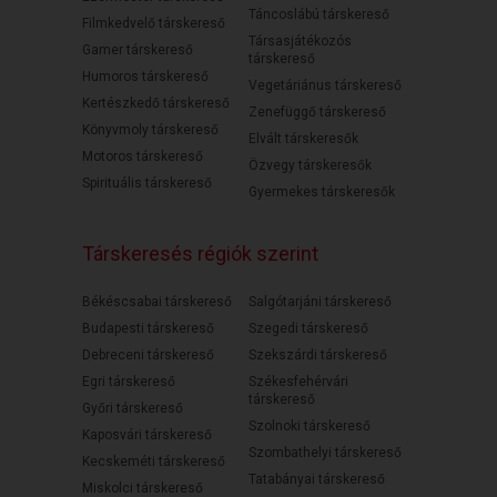
Táncoslábú társkereső
Filmkedvelő társkereső
Társasjátékozós
Gamer társkereső
társkereső
Humoros társkereső
Vegetáriánus társkereső
Kertészkedő társkereső
Zenefüggő társkereső
Könyvmoly társkereső
Elvált társkeresők
Motoros társkereső
Özvegy társkeresők
Spirituális társkereső
Gyermekes társkeresők
Társkeresés régiók szerint
Békéscsabai társkereső
Salgótarjáni társkereső
Budapesti társkereső
Szegedi társkereső
Debreceni társkereső
Szekszárdi társkereső
Egri társkereső
Székesfehérvári
társkereső
Győri társkereső
Szolnoki társkereső
Kaposvári társkereső
Szombathelyi társkereső
Kecskeméti társkereső
Tatabányai társkereső
Miskolci társkereső