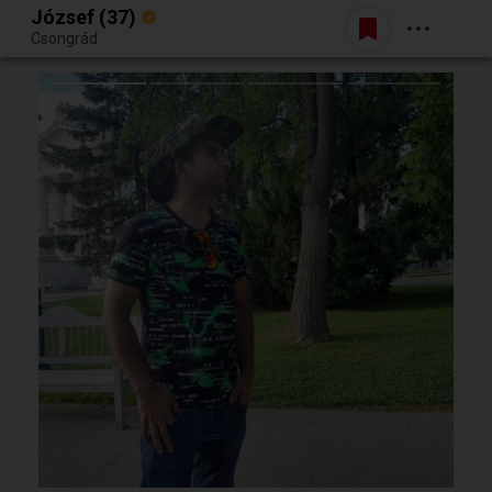
József (37)
Belépés
Csongrád
Egy jó randiból bármi lehet.