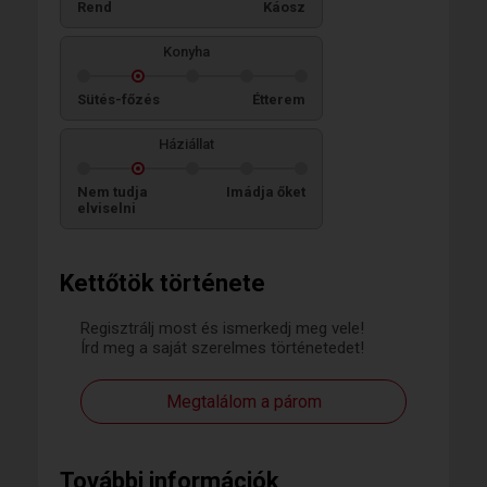
Rend
Káosz
Konyha
Sütés-főzés
Étterem
Háziállat
Nem tudja
Imádja őket
elviselni
Kettőtök története
Regisztrálj most és ismerkedj meg vele!
Írd meg a saját szerelmes történetedet!
Megtalálom a párom
További információk