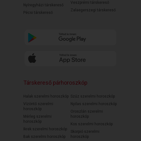
Veszprémi társkereső
Nyíregyházi társkereső
Zalaegerszegi társkereső
Pécsi társkereső
Társkereső párhoroszkóp
Halak szerelmi horoszkóp
Szűz szerelmi horoszkóp
Vízöntő szerelmi
Nyilas szerelmi horoszkóp
horoszkóp
Oroszlán szerelmi
Mérleg szerelmi
horoszkóp
horoszkóp
Kos szerelmi horoszkóp
Ikrek szerelmi horoszkóp
Skorpió szerelmi
Bak szerelmi horoszkóp
horoszkóp