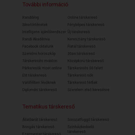
További információ
Randiblog
Online társkereső
Sikertörténetek
Fényképes társkereső
Intelligens ajánlórendszer
Új társkereső
Randi Akadémia
Keresztény társkereső
Facebook oldalunk
Fiatal társkereső
Szerelmi horoszkóp
30as társkereső
Társkeresés mobilon
Középkorú társkereső
Párkeresők most online
Társkeresés 50 felett
Elit társkereső
Társkereső nők
Válófélben lévőknek
Társkereső férfiak
Diplomás társkereső
Szerelem első keresésre
Tematikus társkereső
Állatbarát társkereső
Sorozatfüggő társkereső
Bringás társkereső
Színházkedvelő
társkereső
Ezermester társkereső