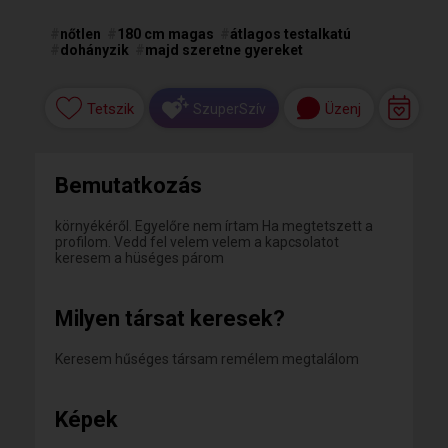
#
nőtlen
#
180 cm magas
#
átlagos testalkatú
#
dohányzik
#
majd szeretne gyereket
Tetszik
Üzenj
SzuperSzív
Bemutatkozás
környékéről. Egyelőre nem írtam Ha megtetszett a
profilom. Vedd fel velem velem a kapcsolatot
keresem a hüséges párom
Milyen társat keresek?
Keresem hűséges társam remélem megtalálom
Képek