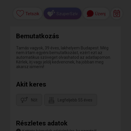
Tetszik
Üzenj
SzuperSzív
Bemutatkozás
Tamás vagyok, 39 éves, lakhelyem Budapest. Még
nem írtam egyéni bemutatkozást, ezért ezt az
automatikus szöveget olvashatod az adatlapomon.
Kérlek, írj vagy jelölj kedvencnek, ha jobban meg
akarsz ismerni!
Akit keres
Nőt
Legfeljebb 55 éves
Részletes adatok
Kattints bármelyik adatcímkére, ha szeretnél