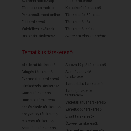
Szerelmi horoszkóp
30as társkereső
Társkeresés mobilon
Középkorú társkereső
Párkeresők most online
Társkeresés 50 felett
Elit társkereső
Társkereső nők
Válófélben lévőknek
Társkereső férfiak
Diplomás társkereső
Szerelem első keresésre
Tematikus társkereső
Állatbarát társkereső
Sorozatfüggő társkereső
Bringás társkereső
Színházkedvelő
társkereső
Ezermester társkereső
Táncoslábú társkereső
Filmkedvelő társkereső
Társasjátékozós
Gamer társkereső
társkereső
Humoros társkereső
Vegetáriánus társkereső
Kertészkedő társkereső
Zenefüggő társkereső
Könyvmoly társkereső
Elvált társkeresők
Motoros társkereső
Özvegy társkeresők
Spirituális társkereső
Gyermekes társkeresők