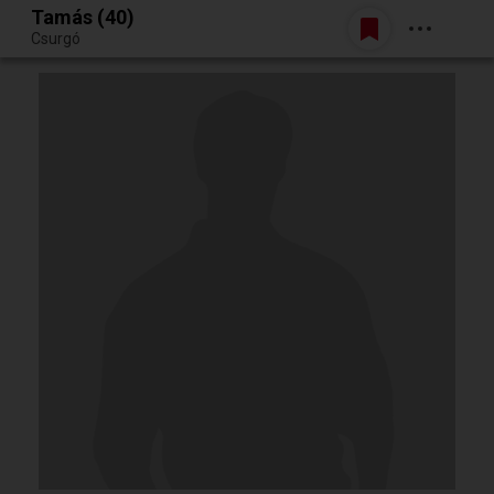
Tamás (40)
Belépés
Csurgó
Egy jó randiból bármi lehet.