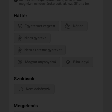
megnézni minden társkeresőt, aki ezt állította be.
Háttér
Egyetemet végzett
Nőtlen
Nincs gyereke
Nem szeretne gyereket
Magyar anyanyelvű
Bika jegyű
Szokások
Nem dohányzik
Megjelenés