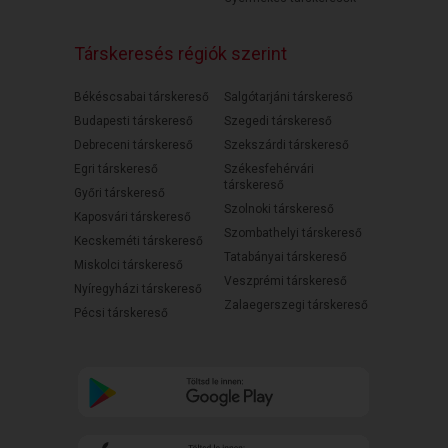
Társkeresés régiók szerint
Békéscsabai társkereső
Salgótarjáni társkereső
Budapesti társkereső
Szegedi társkereső
Debreceni társkereső
Szekszárdi társkereső
Egri társkereső
Székesfehérvári
társkereső
Győri társkereső
Szolnoki társkereső
Kaposvári társkereső
Szombathelyi társkereső
Kecskeméti társkereső
Tatabányai társkereső
Miskolci társkereső
Veszprémi társkereső
Nyíregyházi társkereső
Zalaegerszegi társkereső
Pécsi társkereső