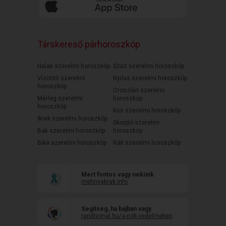
Társkereső párhoroszkóp
Halak szerelmi horoszkóp
Szűz szerelmi horoszkóp
Vízöntő szerelmi
Nyilas szerelmi horoszkóp
horoszkóp
Oroszlán szerelmi
Mérleg szerelmi
horoszkóp
horoszkóp
Kos szerelmi horoszkóp
Ikrek szerelmi horoszkóp
Skorpió szerelmi
Bak szerelmi horoszkóp
horoszkóp
Bika szerelmi horoszkóp
Rák szerelmi horoszkóp
Mert fontos vagy nekünk
mehnyakrak.info
Segítség, ha bajban vagy
randivonal.hu/a-nok-vedelmeben