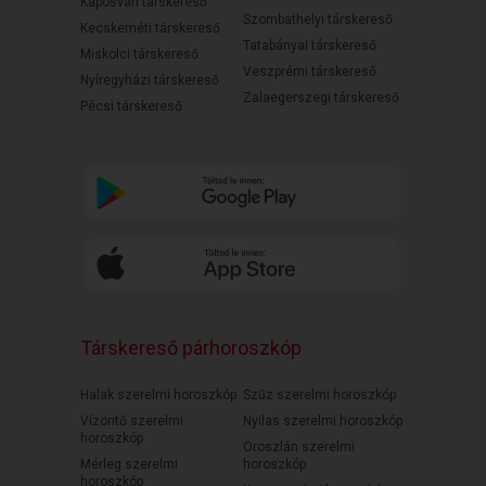
Kaposvári társkereső
Szombathelyi társkereső
Kecskeméti társkereső
Tatabányai társkereső
Miskolci társkereső
Veszprémi társkereső
Nyíregyházi társkereső
Zalaegerszegi társkereső
Pécsi társkereső
Társkereső párhoroszkóp
Halak szerelmi horoszkóp
Szűz szerelmi horoszkóp
Vízöntő szerelmi
Nyilas szerelmi horoszkóp
horoszkóp
Oroszlán szerelmi
Mérleg szerelmi
horoszkóp
horoszkóp