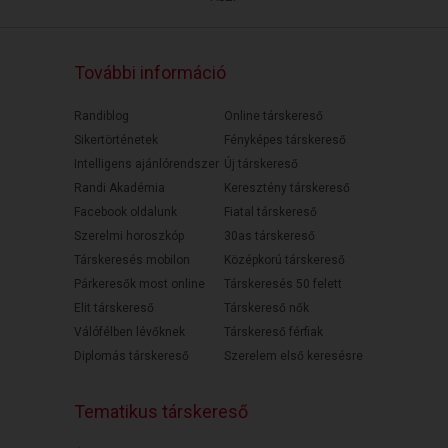
További információ
Randiblog
Online társkereső
Sikertörténetek
Fényképes társkereső
Intelligens ajánlórendszer
Új társkereső
Randi Akadémia
Keresztény társkereső
Facebook oldalunk
Fiatal társkereső
Szerelmi horoszkóp
30as társkereső
Társkeresés mobilon
Középkorú társkereső
Párkeresők most online
Társkeresés 50 felett
Elit társkereső
Társkereső nők
Válófélben lévőknek
Társkereső férfiak
Diplomás társkereső
Szerelem első keresésre
Tematikus társkereső