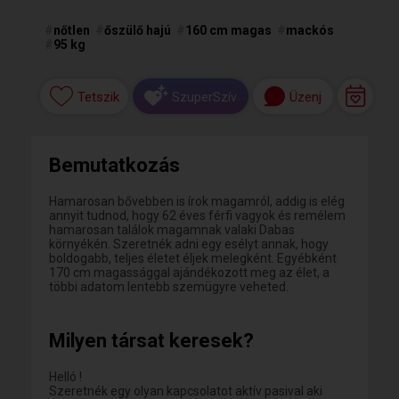
#
nőtlen
#
őszülő hajú
#
160 cm magas
#
mackós
#
95 kg
Tetszik
Üzenj
SzuperSzív
Bemutatkozás
Hamarosan bővebben is írok magamról, addig is elég
annyit tudnod, hogy 62 éves férfi vagyok és remélem
hamarosan találok magamnak valaki Dabas
környékén. Szeretnék adni egy esélyt annak, hogy
boldogabb, teljes életet éljek melegként. Egyébként
170 cm magassággal ajándékozott meg az élet, a
többi adatom lentebb szemügyre veheted.
Milyen társat keresek?
Helló !
Szeretnék egy olyan kapcsolatot aktív pasival aki