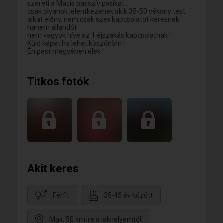
szereti a Macis passzív pasikat ,
csak olyanok jelentkezenek akik 35-50 vékony test
alkat előny, nem csak szex kapcsolatot keresnek
hanem állandót
nem vagyok híve az 1 éjszakás kapcsolatnak !
Küld képet ha lehet köszönöm !
Én pest megyében élek !
Titkos fotók
Akit keres
Férfit
35-45 év között
Max. 50 km-re a lakhelyemtől