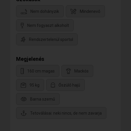
Nem dohányzik
Mindenevő
Nem fogyaszt alkoholt
Rendszertelenül sportol
Megjelenés
160 cm magas
Mackós
95 kg
Őszülő hajú
Barna szemű
Tetoválásai: neki nincs, de nem zavarja