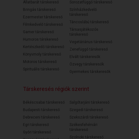
Állatbarát társkereső
Sorozatfüggő társkereső
Bringás társkereső
Színházkedvelő
társkereső
Ezermester társkereső
Táncoslábú társkereső
Filmkedvelő társkereső
Társasjátékozós
Gamer társkereső
társkereső
Humoros társkereső
Vegetáriánus társkereső
Kertészkedő társkereső
Zenefüggő társkereső
Könyvmoly társkereső
Elvált társkeresők
Motoros társkereső
Özvegy társkeresők
Spirituális társkereső
Gyermekes társkeresők
Társkeresés régiók szerint
Békéscsabai társkereső
Salgótarjáni társkereső
Budapesti társkereső
Szegedi társkereső
Debreceni társkereső
Szekszárdi társkereső
Egri társkereső
Székesfehérvári
társkereső
Győri társkereső
Szolnoki társkereső