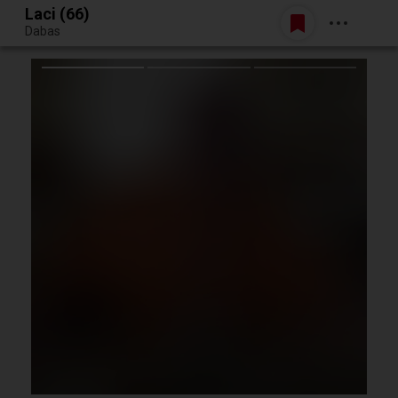
Laci (66)
Belépés
Dabas
Egy jó randiból bármi lehet.