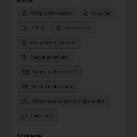
Háttér
Középiskolát végzett
Nyugdíjas
Nőtlen
Nincs gyereke
Nem szeretne gyereket
Magyar anyanyelvű
Magyar nyelven beszél
300.000 Ft alatt keres
Református vallású (nem gyakorolja)
Halak jegyű
Szokások