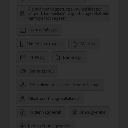
8 általánost végzett, szakmunkásképzőt
végzett, középiskolát végzett vagy felsőfokú
tanfolyamot végzett
Nem dohányzik
165-165 cm magas
Mackós
71-99 kg
Barna hajú
Barna szemű
Tetoválásai: neki nincs, de nem zavarja
Alkalmazott vagy vállalkozó
Nőtlen vagy elvált
Nincs gyereke
Nem szeretne gyereket