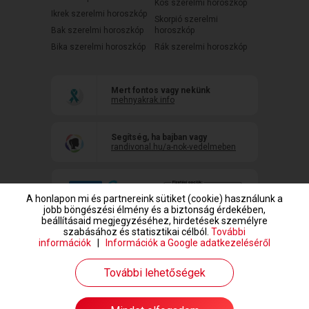
Kos szerelmi horoszkóp
Ikrek szerelmi horoszkóp
Skorpió szerelmi
Bak szerelmi horoszkóp
horoszkóp
Bika szerelmi horoszkóp
Rák szerelmi horoszkóp
Mert fontos vagy nekünk
mehnyakrak.info
Segítség, ha bajban vagy
randivonal.hu/a-nok-vedelmeben
A honlapon mi és partnereink sütiket (cookie) használunk a
jobb böngészési élmény és a biztonság érdekében,
beállításaid megjegyzéséhez, hirdetések személyre
szabásához és statisztikai célból.
További
információk
|
Információk a Google adatkezeléséről
www.randivonal.hu © Copyright 1999-2026 Dating Central Europe Zrt.
További lehetőségek