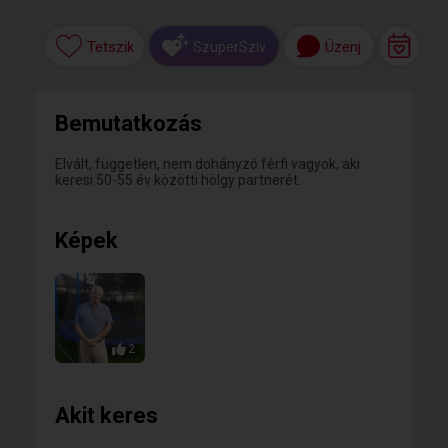
Tetszik
Üzenj
SzuperSzív
Bemutatkozás
Elvált, független, nem dohányzó férfi vagyok, aki
keresi 50-55 év közötti hölgy partnerét.
Képek
2
Akit keres