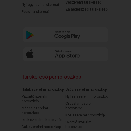
Veszprémi társkereső
Nyíregyházi társkereső
Zalaegerszegi társkereső
Pécsi társkereső
Társkereső párhoroszkóp
Halak szerelmi horoszkóp
Szűz szerelmi horoszkóp
Vízöntő szerelmi
Nyilas szerelmi horoszkóp
horoszkóp
Oroszlán szerelmi
Mérleg szerelmi
horoszkóp
horoszkóp
Kos szerelmi horoszkóp
Ikrek szerelmi horoszkóp
Skorpió szerelmi
Bak szerelmi horoszkóp
horoszkóp