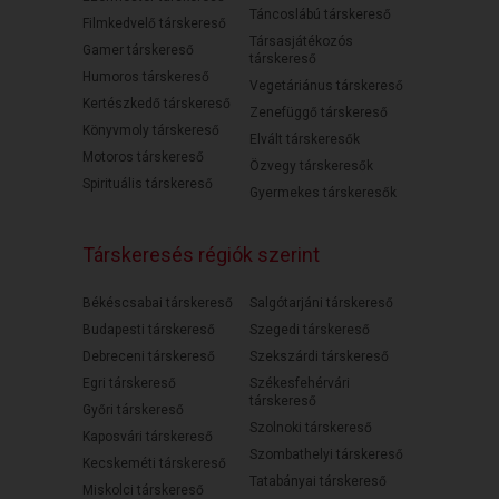
Táncoslábú társkereső
Filmkedvelő társkereső
Társasjátékozós
Gamer társkereső
társkereső
Humoros társkereső
Vegetáriánus társkereső
Kertészkedő társkereső
Zenefüggő társkereső
Könyvmoly társkereső
Elvált társkeresők
Motoros társkereső
Özvegy társkeresők
Spirituális társkereső
Gyermekes társkeresők
Társkeresés régiók szerint
Békéscsabai társkereső
Salgótarjáni társkereső
Budapesti társkereső
Szegedi társkereső
Debreceni társkereső
Szekszárdi társkereső
Egri társkereső
Székesfehérvári
társkereső
Győri társkereső
Szolnoki társkereső
Kaposvári társkereső
Szombathelyi társkereső
Kecskeméti társkereső
Tatabányai társkereső
Miskolci társkereső