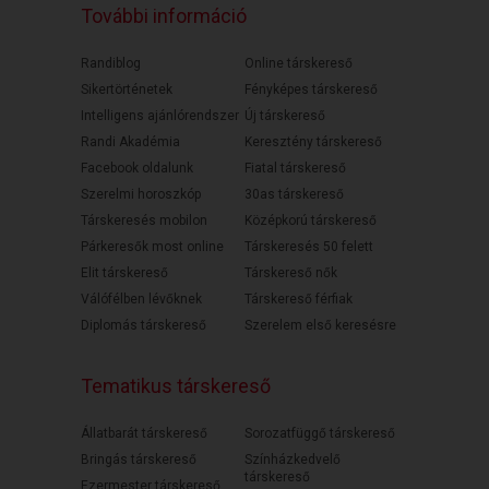
További információ
Randiblog
Online társkereső
Sikertörténetek
Fényképes társkereső
Intelligens ajánlórendszer
Új társkereső
Randi Akadémia
Keresztény társkereső
Facebook oldalunk
Fiatal társkereső
Szerelmi horoszkóp
30as társkereső
Társkeresés mobilon
Középkorú társkereső
Párkeresők most online
Társkeresés 50 felett
Elit társkereső
Társkereső nők
Válófélben lévőknek
Társkereső férfiak
Diplomás társkereső
Szerelem első keresésre
Tematikus társkereső
Állatbarát társkereső
Sorozatfüggő társkereső
Bringás társkereső
Színházkedvelő
társkereső
Ezermester társkereső