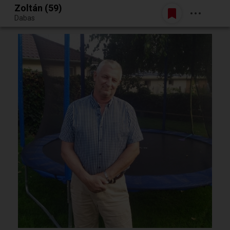
Zoltán (59)
Belépés
Dabas
Egy jó randiból bármi lehet.