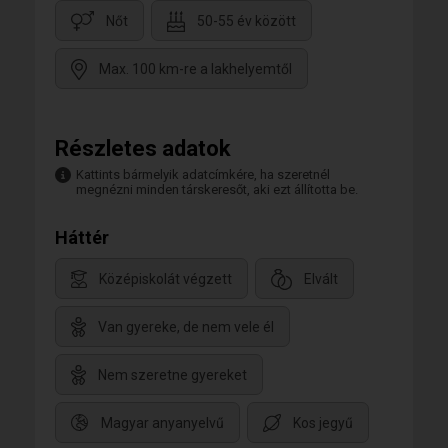
Nőt
50-55 év között
Max. 100 km-re a lakhelyemtől
Részletes adatok
Kattints bármelyik adatcímkére, ha szeretnél
megnézni minden társkeresőt, aki ezt állította be.
Háttér
Középiskolát végzett
Elvált
Van gyereke, de nem vele él
Nem szeretne gyereket
Magyar anyanyelvű
Kos jegyű