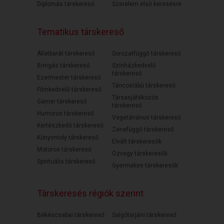
Diplomás társkereső
Szerelem első keresésre
Tematikus társkereső
Állatbarát társkereső
Sorozatfüggő társkereső
Bringás társkereső
Színházkedvelő
társkereső
Ezermester társkereső
Táncoslábú társkereső
Filmkedvelő társkereső
Társasjátékozós
Gamer társkereső
társkereső
Humoros társkereső
Vegetáriánus társkereső
Kertészkedő társkereső
Zenefüggő társkereső
Könyvmoly társkereső
Elvált társkeresők
Motoros társkereső
Özvegy társkeresők
Spirituális társkereső
Gyermekes társkeresők
Társkeresés régiók szerint
Békéscsabai társkereső
Salgótarjáni társkereső