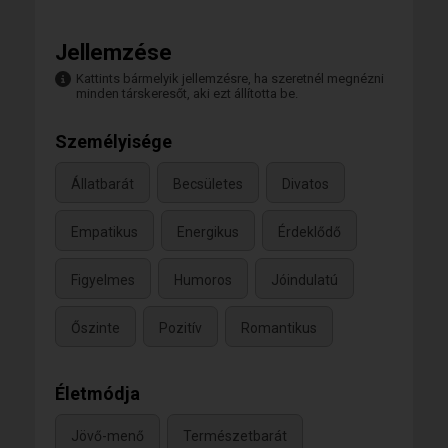
Jellemzése
Kattints bármelyik jellemzésre, ha szeretnél megnézni
minden társkeresőt, aki ezt állította be.
Személyisége
Állatbarát
Becsületes
Divatos
Empatikus
Energikus
Érdeklődő
Figyelmes
Humoros
Jóindulatú
Őszinte
Pozitív
Romantikus
Életmódja
Jövő-menő
Természetbarát