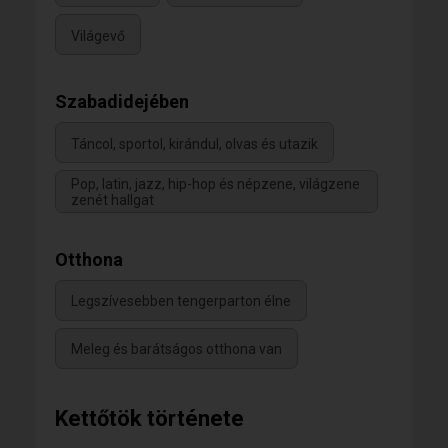
Világevő
Szabadidejében
Táncol, sportol, kirándul, olvas és utazik
Pop, latin, jazz, hip-hop és népzene, világzene
zenét hallgat
Otthona
Legszívesebben tengerparton élne
Meleg és barátságos otthona van
Kettőtök története