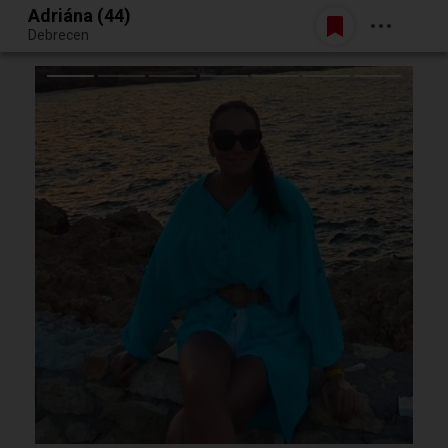
Adriána (44)
Belépés
Debrecen
Egy jó randiból bármi lehet.