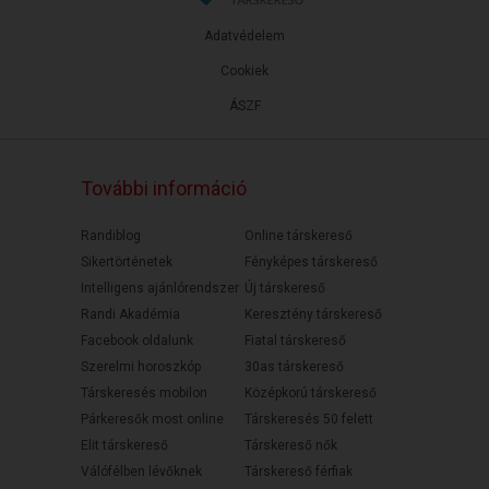
Adatvédelem
Cookiek
ÁSZF
További információ
Randiblog
Online társkereső
Sikertörténetek
Fényképes társkereső
Intelligens ajánlórendszer
Új társkereső
Randi Akadémia
Keresztény társkereső
Facebook oldalunk
Fiatal társkereső
Szerelmi horoszkóp
30as társkereső
Társkeresés mobilon
Középkorú társkereső
Párkeresők most online
Társkeresés 50 felett
Elit társkereső
Társkereső nők
Válófélben lévőknek
Társkereső férfiak