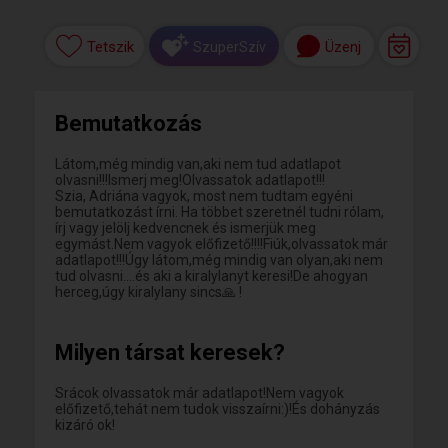
Tetszik
Üzenj
SzuperSzív
Bemutatkozás
Látom,még mindig van,aki nem tud adatlapot
olvasni!!!Ismerj meg!Olvassatok adatlapot!!!
Szia, Adriána vagyok, most nem tudtam egyéni
bemutatkozást írni. Ha többet szeretnél tudni rólam,
írj vagy jelölj kedvencnek és ismerjük meg
egymást.Nem vagyok előfizető!!!!Fiúk,olvassatok már
adatlapot!!!Úgy látom,még mindig van olyan,aki nem
tud olvasni....és aki a kiralylanyt keresi!De ahogyan
herceg,úgy kiralylany sincs🙏 !
Milyen társat keresek?
Srácok olvassatok már adatlapot!Nem vagyok
előfizető,tehát nem tudok visszaírni:)!És dohányzás
kizáró ok!