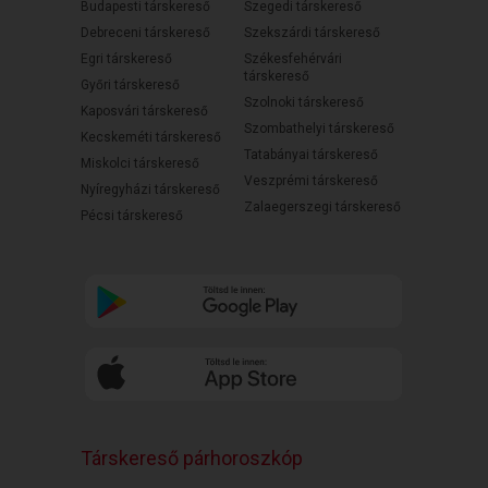
Budapesti társkereső
Szegedi társkereső
Debreceni társkereső
Szekszárdi társkereső
Egri társkereső
Székesfehérvári
társkereső
Győri társkereső
Szolnoki társkereső
Kaposvári társkereső
Szombathelyi társkereső
Kecskeméti társkereső
Tatabányai társkereső
Miskolci társkereső
Veszprémi társkereső
Nyíregyházi társkereső
Zalaegerszegi társkereső
Pécsi társkereső
Társkereső párhoroszkóp