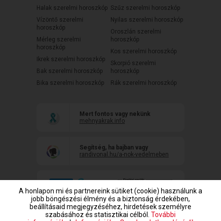
Halak szerelmi horoszkóp
Szűz szerelmi horoszkóp
Vízöntő szerelmi
Nyilas szerelmi horoszkóp
horoszkóp
Oroszlán szerelmi
Mérleg szerelmi
horoszkóp
horoszkóp
Kos szerelmi horoszkóp
Ikrek szerelmi horoszkóp
Skorpió szerelmi
Bak szerelmi horoszkóp
horoszkóp
Bika szerelmi horoszkóp
Rák szerelmi horoszkóp
Mert fontos vagy nekünk
mehnyakrak.info
Segítség, ha bajban vagy
randivonal.hu/a-nok-vedelmeben
A honlapon mi és partnereink sütiket (cookie) használunk a
jobb böngészési élmény és a biztonság érdekében,
beállításaid megjegyzéséhez, hirdetések személyre
szabásához és statisztikai célból.
További