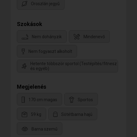
Oroszlán jegyű
Szokások
Nem dohányzik
Mindenevő
Nem fogyaszt alkoholt
Hetente többször sportol (Testépítés/fitnesz
és egyéb)
Megjelenés
170 cm magas
Sportos
59 kg
Sötétbarna hajú
Barna szemű