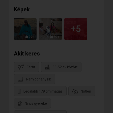
Képek
+5
99+
99+
Akit keres
Férfit
33-52 év között
Nem dohányzik
Legalább 179 cm magas
Nőtlen
Nincs gyereke