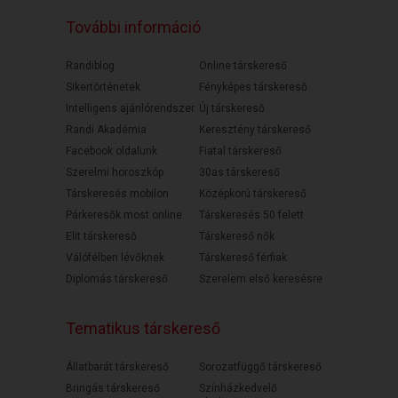
További információ
Randiblog
Online társkereső
Sikertörténetek
Fényképes társkereső
Intelligens ajánlórendszer
Új társkereső
Randi Akadémia
Keresztény társkereső
Facebook oldalunk
Fiatal társkereső
Szerelmi horoszkóp
30as társkereső
Társkeresés mobilon
Középkorú társkereső
Párkeresők most online
Társkeresés 50 felett
Elit társkereső
Társkereső nők
Válófélben lévőknek
Társkereső férfiak
Diplomás társkereső
Szerelem első keresésre
Tematikus társkereső
Állatbarát társkereső
Sorozatfüggő társkereső
Bringás társkereső
Színházkedvelő