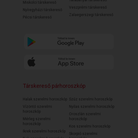
Tatabányai társkereső
Miskolci társkereső
Veszprémi társkereső
Nyíregyházi társkereső
Zalaegerszegi társkereső
Pécsi társkereső
Társkereső párhoroszkóp
Halak szerelmi horoszkóp
Szűz szerelmi horoszkóp
Vízöntő szerelmi
Nyilas szerelmi horoszkóp
horoszkóp
Oroszlán szerelmi
Mérleg szerelmi
horoszkóp
horoszkóp
Kos szerelmi horoszkóp
Ikrek szerelmi horoszkóp
Skorpió szerelmi