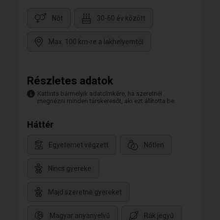
Nőt
30-60 év között
Max. 100 km-re a lakhelyemtől
Részletes adatok
Kattints bármelyik adatcímkére, ha szeretnél
megnézni minden társkeresőt, aki ezt állította be.
Háttér
Egyetemet végzett
Nőtlen
Nincs gyereke
Majd szeretne gyereket
Magyar anyanyelvű
Rák jegyű