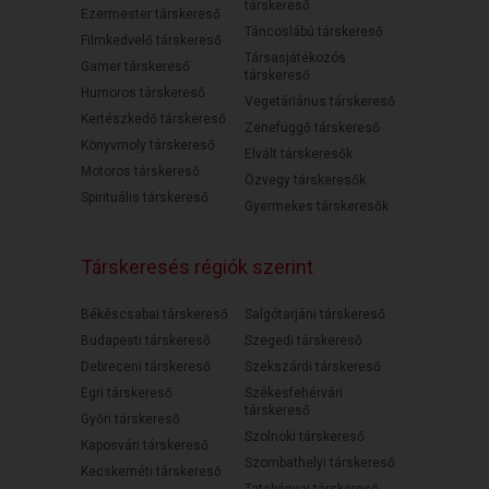
társkereső
Ezermester társkereső
Táncoslábú társkereső
Filmkedvelő társkereső
Társasjátékozós
Gamer társkereső
társkereső
Humoros társkereső
Vegetáriánus társkereső
Kertészkedő társkereső
Zenefüggő társkereső
Könyvmoly társkereső
Elvált társkeresők
Motoros társkereső
Özvegy társkeresők
Spirituális társkereső
Gyermekes társkeresők
Társkeresés régiók szerint
Békéscsabai társkereső
Salgótarjáni társkereső
Budapesti társkereső
Szegedi társkereső
Debreceni társkereső
Szekszárdi társkereső
Egri társkereső
Székesfehérvári
társkereső
Győri társkereső
Szolnoki társkereső
Kaposvári társkereső
Szombathelyi társkereső
Kecskeméti társkereső