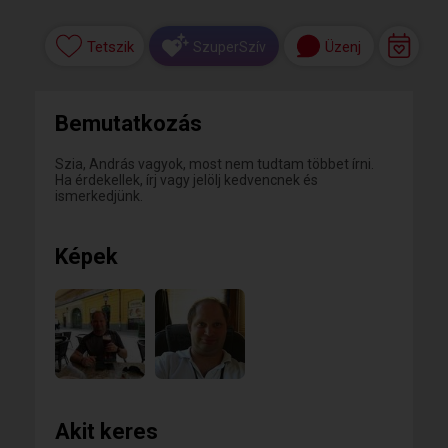
Tetszik
Üzenj
SzuperSzív
Bemutatkozás
Szia, András vagyok, most nem tudtam többet írni.
Ha érdekellek, írj vagy jelölj kedvencnek és
ismerkedjünk.
Képek
Akit keres