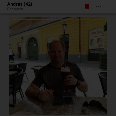
András (42)
Belépés
Debrecen
Egy jó randiból bármi lehet.