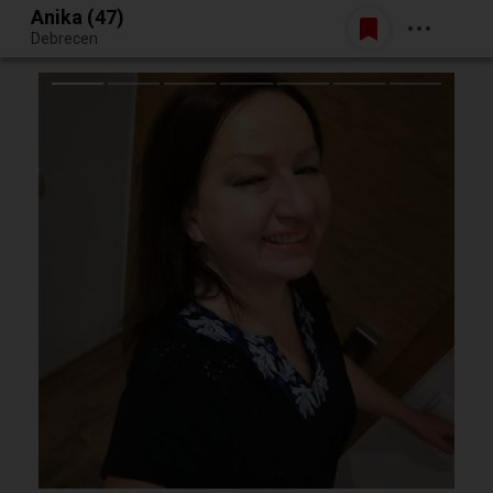
Anika (47)
Belépés
Debrecen
Egy jó randiból bármi lehet.