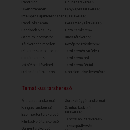
Randiblog
Online társkereső
Sikertörténetek
Fényképes társkereső
Intelligens ajánlórendszer
Új társkereső
Randi Akadémia
Keresztény társkereső
Facebook oldalunk
Fiatal társkereső
Szerelmi horoszkóp
30as társkereső
Társkeresés mobilon
Középkorú társkereső
Párkeresők most online
Társkeresés 50 felett
Elit társkereső
Társkereső nők
Válófélben lévőknek
Társkereső férfiak
Diplomás társkereső
Szerelem első keresésre
Tematikus társkereső
Állatbarát társkereső
Sorozatfüggő társkereső
Bringás társkereső
Színházkedvelő
társkereső
Ezermester társkereső
Táncoslábú társkereső
Filmkedvelő társkereső
Társasjátékozós
Gamer társkereső