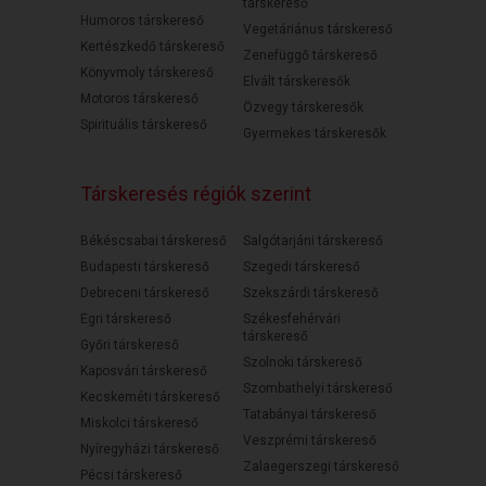
társkereső
Humoros társkereső
Vegetáriánus társkereső
Kertészkedő társkereső
Zenefüggő társkereső
Könyvmoly társkereső
Elvált társkeresők
Motoros társkereső
Özvegy társkeresők
Spirituális társkereső
Gyermekes társkeresők
Társkeresés régiók szerint
Békéscsabai társkereső
Salgótarjáni társkereső
Budapesti társkereső
Szegedi társkereső
Debreceni társkereső
Szekszárdi társkereső
Egri társkereső
Székesfehérvári
társkereső
Győri társkereső
Szolnoki társkereső
Kaposvári társkereső
Szombathelyi társkereső
Kecskeméti társkereső
Tatabányai társkereső
Miskolci társkereső
Veszprémi társkereső
Nyíregyházi társkereső
Zalaegerszegi társkereső
Pécsi társkereső