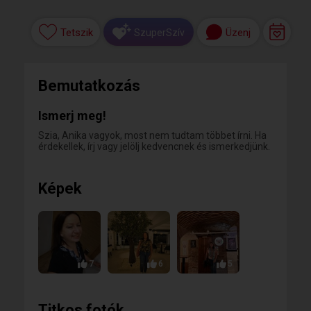
Tetszik
Üzenj
SzuperSzív
Bemutatkozás
Ismerj meg!
Szia, Anika vagyok, most nem tudtam többet írni. Ha
érdekellek, írj vagy jelölj kedvencnek és ismerkedjünk.
Képek
7
6
5
Titkos fotók