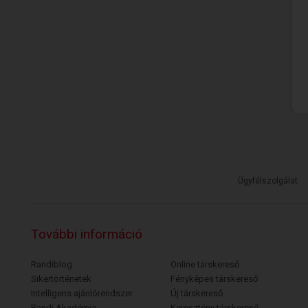
Ügyfélszolgálat
További információ
Randiblog
Online társkereső
Sikertörténetek
Fényképes társkereső
Intelligens ajánlórendszer
Új társkereső
Randi Akadémia
Keresztény társkereső