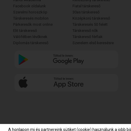
Facebook oldalunk
Fiatal társkereső
Szerelmi horoszkóp
30as társkereső
Társkeresés mobilon
Középkorú társkereső
Párkeresők most online
Társkeresés 50 felett
Elit társkereső
Társkereső nők
Válófélben lévőknek
Társkereső férfiak
Diplomás társkereső
Szerelem első keresésre
A honlapon mi és partnereink sütiket (cookie) használunk a jobb b