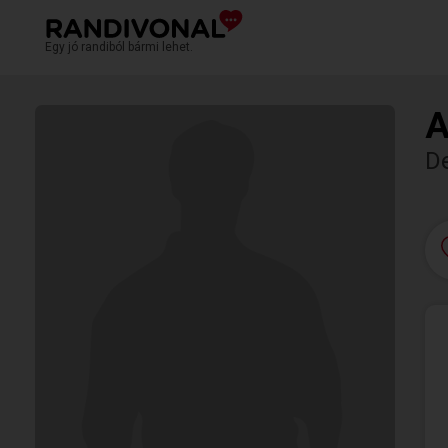
Egy jó randiból bármi lehet.
A
D