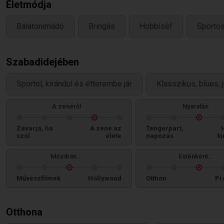
Életmódja
Balatonimádó
Bringás
Hobbiséf
Sporto
Szabadidejében
Sportol, kirándul és étterembe jár
Klasszikus, blues, 
A zenéről
Nyaralás:
Zavarja, ha
A zene az
Tengerpart,
szól
élete
napozás
ki
Moziban...
Esténként...
Művészfilmek
Hollywood
Otthon
Pr
Otthona