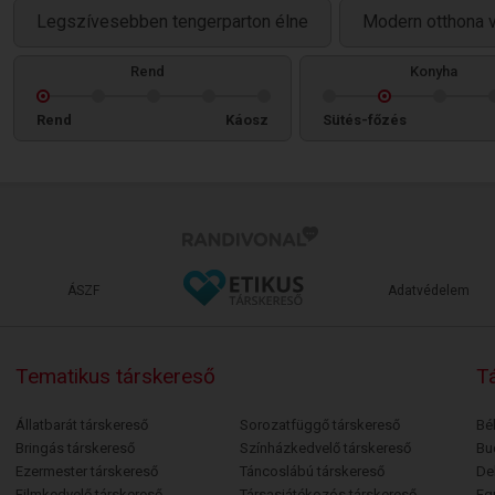
Legszívesebben tengerparton élne
Modern otthona 
Rend
Konyha
Rend
Káosz
Sütés-főzés
ÁSZF
Adatvédelem
Tematikus társkereső
Tá
Állatbarát társkereső
Sorozatfüggő társkereső
Bé
Bringás társkereső
Színházkedvelő társkereső
Bu
Ezermester társkereső
Táncoslábú társkereső
De
Filmkedvelő társkereső
Társasjátékozós társkereső
Egr