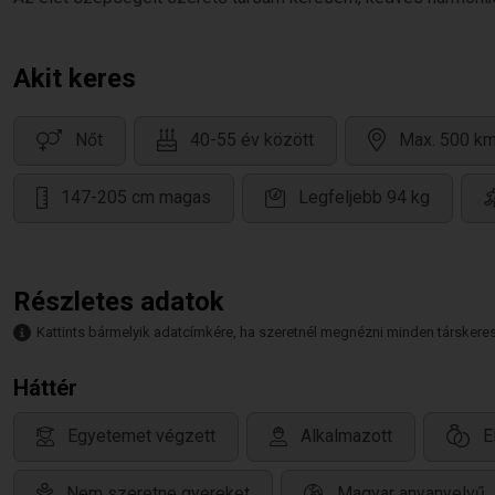
Akit keres
Nőt
40-55 év között
Max. 500 km
147-205 cm magas
Legfeljebb 94 kg
Részletes adatok
Kattints bármelyik adatcímkére, ha szeretnél megnézni minden társkeresőt,
Háttér
Egyetemet végzett
Alkalmazott
E
Nem szeretne gyereket
Magyar anyanyelvű