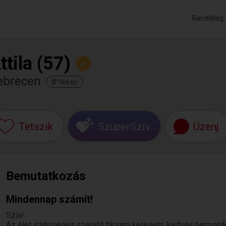
Randiblog
ttila (57)
ebrecen
Térkép
Tetszik
SzuperSzív
Üzenj
Bemutatkozás
Mindennap számít!
Szia!
Az élet szépségeit szerető társam keresem, kedves harmoni