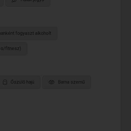
anként fogyaszt alkoholt
és/fitnesz)
Őszülő hajú
Barna szemű