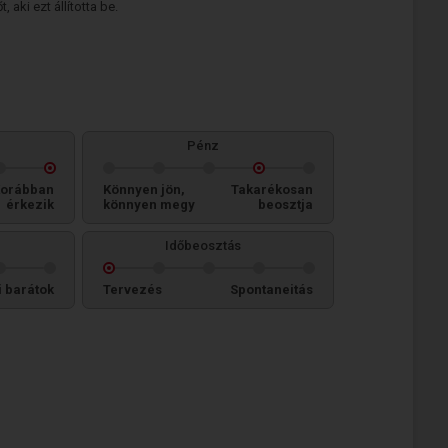
 aki ezt állította be.
Pénz
orábban
Könnyen jön,
Takarékosan
érkezik
könnyen megy
beosztja
Időbeosztás
i barátok
Tervezés
Spontaneitás