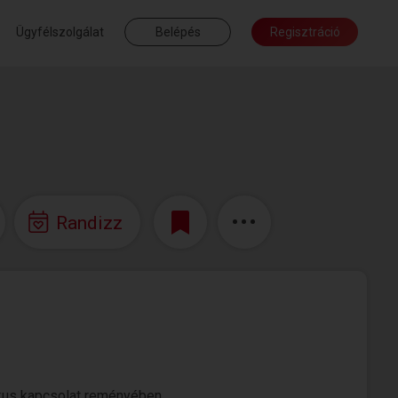
Ügyfélszolgálat
Belépés
Regisztráció
Randizz
kus kapcsolat reményében.