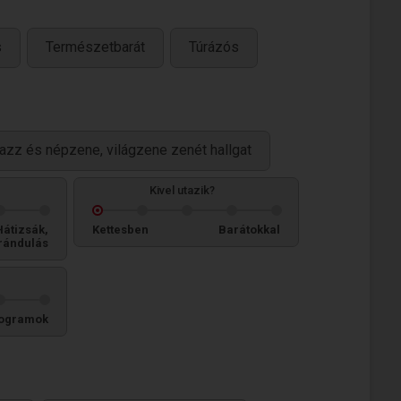
s
Természetbarát
Túrázós
jazz és népzene, világzene zenét hallgat
Kivel utazik?
Hátizsák,
Kettesben
Barátokkal
rándulás
ogramok