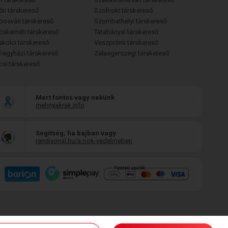
őri társkereső
Szolnoki társkereső
posvári társkereső
Szombathelyi társkereső
cskeméti társkereső
Tatabányai társkereső
skolci társkereső
Veszprémi társkereső
íregyházi társkereső
Zalaegerszegi társkereső
csi társkereső
Mert fontos vagy nekünk
mehnyakrak.info
Segítség, ha bajban vagy
randivonal.hu/a-nok-vedelmeben