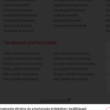
Gamer társkereső
Vegetáriánus társkereső
Gy
Humoros társkereső
Zenefüggő társkereső
Ka
Kertészkedő társkereső
Elvált társkeresők
Ke
Könyvmoly társkereső
Özvegy társkeresők
Mi
Motoros társkereső
Gyermekes társkeresők
Ny
Spirituális társkereső
Pé
Társkereső párhoroszkóp
Halak szerelmi horoszkóp
Szűz szerelmi horoszkóp
Vízöntő szerelmi horoszkóp
Nyilas szerelmi horoszkóp
Mérleg szerelmi horoszkóp
Oroszlán szerelmi horoszkóp
Ikrek szerelmi horoszkóp
Kos szerelmi horoszkóp
Bak szerelmi horoszkóp
Skorpió szerelmi horoszkóp
Bika szerelmi horoszkóp
Rák szerelmi horoszkóp
öngészési élmény és a biztonság érdekében, beállításaid