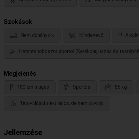
Szokások
Nem dohányzik
Mindenevő
Alkalm
Hetente többször sportol (Kerékpár, úszás és testépít
Megjelenés
180 cm magas
Sportos
85 kg
Tetoválásai: neki nincs, de nem zavarja
Jellemzése