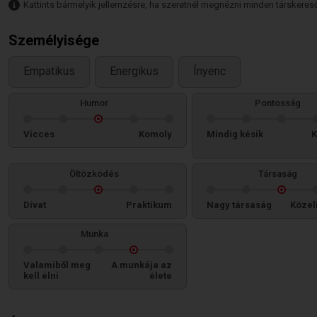
Kattints bármelyik jellemzésre, ha szeretnél megnézni minden társkeresőt,
Személyisége
Empatikus
Energikus
Ínyenc
Humor
Pontosság
Vicces
Komoly
Mindig késik
K
Öltözködés
Társaság
Divat
Praktikum
Nagy társaság
Közel
Munka
Valamiből meg
A munkája az
kell élni
élete