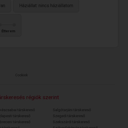
van
Háziállat: nincs háziállatom
Étterem
Cookiek
rskeresés régiók szerint
késcsabai társkereső
Salgótarjáni társkereső
dapesti társkereső
Szegedi társkereső
breceni társkereső
Szekszárdi társkereső
i társkereső
Székesfehérvári társkereső