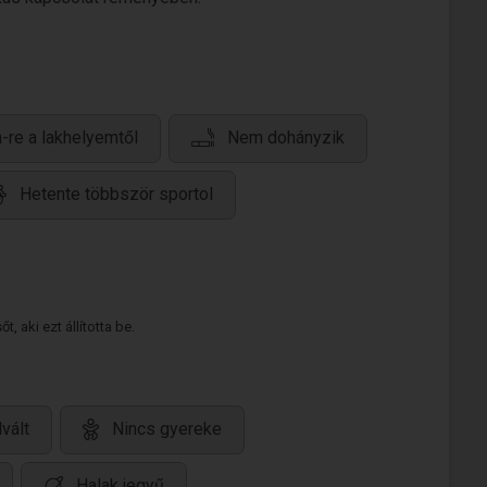
-re a lakhelyemtől
Nem dohányzik
Hetente többször sportol
 aki ezt állította be.
lvált
Nincs gyereke
Halak jegyű