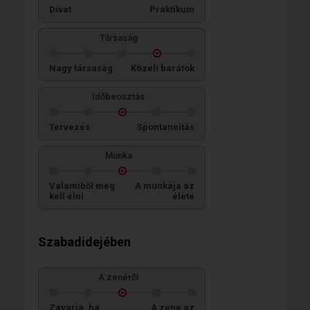
Divat
Praktikum
Társaság
Nagy társaság
Közeli barátok
Időbeosztás
Tervezés
Spontaneitás
Munka
Valamiből meg
A munkája az
kell élni
élete
Szabadidejében
A zenéről
Zavarja, ha
A zene az