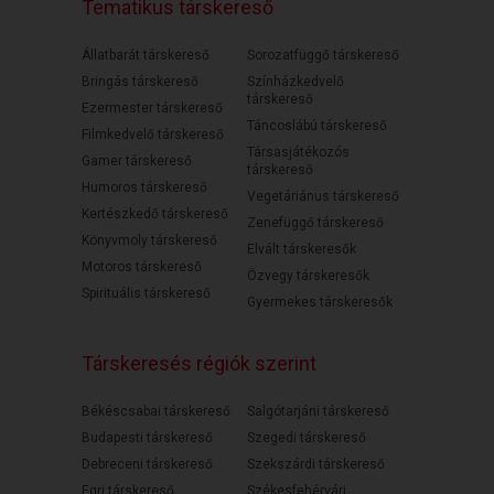
Tematikus társkereső
Állatbarát társkereső
Sorozatfüggő társkereső
Bringás társkereső
Színházkedvelő
társkereső
Ezermester társkereső
Táncoslábú társkereső
Filmkedvelő társkereső
Társasjátékozós
Gamer társkereső
társkereső
Humoros társkereső
Vegetáriánus társkereső
Kertészkedő társkereső
Zenefüggő társkereső
Könyvmoly társkereső
Elvált társkeresők
Motoros társkereső
Özvegy társkeresők
Spirituális társkereső
Gyermekes társkeresők
Társkeresés régiók szerint
Békéscsabai társkereső
Salgótarjáni társkereső
Budapesti társkereső
Szegedi társkereső
Debreceni társkereső
Szekszárdi társkereső
Egri társkereső
Székesfehérvári