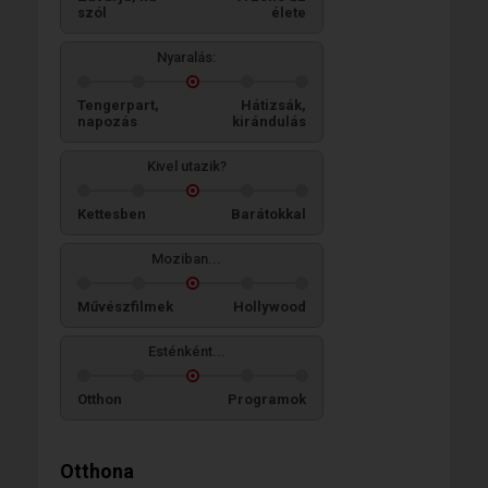
szól
élete
Nyaralás:
Tengerpart,
Hátizsák,
napozás
kirándulás
Kivel utazik?
Kettesben
Barátokkal
Moziban...
Művészfilmek
Hollywood
Esténként...
Otthon
Programok
Otthona