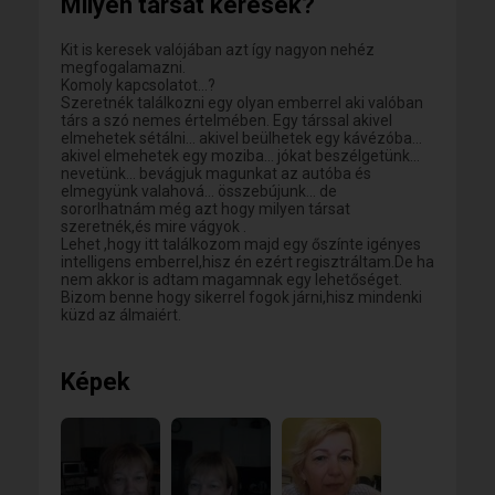
Milyen társat keresek?
Kit is keresek valójában azt így nagyon nehéz
megfogalamazni.
Komoly kapcsolatot...?
Szeretnék találkozni egy olyan emberrel aki valóban
társ a szó nemes értelmében. Egy társsal akivel
elmehetek sétálni... akivel beülhetek egy kávézóba...
akivel elmehetek egy moziba... jókat beszélgetünk...
nevetünk... bevágjuk magunkat az autóba és
elmegyünk valahová... összebújunk... de
sororlhatnám még azt hogy milyen társat
szeretnék,és mire vágyok .
Lehet ,hogy itt találkozom majd egy őszínte igényes
intelligens emberrel,hisz én ezért regisztráltam.De ha
nem akkor is adtam magamnak egy lehetőséget.
Bizom benne hogy sikerrel fogok járni,hisz mindenki
küzd az álmaiért.
Képek