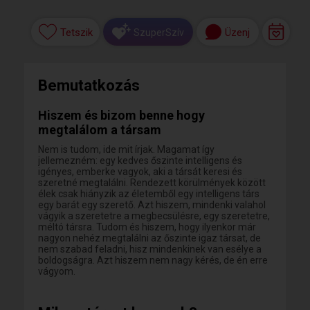
Tetszik
Üzenj
SzuperSzív
Bemutatkozás
Hiszem és bizom benne hogy
megtalálom a társam
Nem is tudom, ide mit írjak. Magamat így
jellemezném: egy kedves őszinte intelligens és
igényes, emberke vagyok, aki a társát keresi és
szeretné megtalálni. Rendezett körülmények között
élek csak hiányzik az életemből egy intelligens társ
egy barát egy szerető. Azt hiszem, mindenki valahol
vágyik a szeretetre a megbecsülésre, egy szeretetre,
méltó társra. Tudom és hiszem, hogy ilyenkor már
nagyon nehéz megtalálni az őszinte igaz társat, de
nem szabad feladni, hisz mindenkinek van esélye a
boldogságra. Azt hiszem nem nagy kérés, de én erre
vágyom.