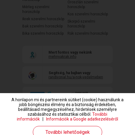
Oroszlán szerelmi
Mérleg szerelmi
horoszkóp
horoszkóp
Kos szerelmi horoszkóp
Ikrek szerelmi horoszkóp
Skorpió szerelmi
Bak szerelmi horoszkóp
horoszkóp
Bika szerelmi horoszkóp
Rák szerelmi horoszkóp
Mert fontos vagy nekünk
mehnyakrak.info
Segítség, ha bajban vagy
randivonal.hu/a-nok-vedelmeben
A honlapon mi és partnereink sütiket (cookie) használunk a
jobb böngészési élmény és a biztonság érdekében,
beállításaid megjegyzéséhez, hirdetések személyre
szabásához és statisztikai célból.
További
információk
|
Információk a Google adatkezeléséről
www.randivonal.hu © Copyright 1999-2026 Dating Central Europe Zrt.
További lehetőségek