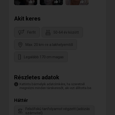
9
3
3
Akit keres
Férfit
50-64 év között
Max. 20 km-re a lakhelyemtől
Legalább 170 cm magas
Részletes adatok
Kattints bármelyik adatcímkére, ha szeretnél
megnézni minden társkeresőt, aki ezt állította be.
Háttér
Felsőfokú tanfolyamot végzett (adózás
számvitel)