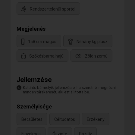
Rendszertelenül sportol
Megjelenés
158 cm magas
Néhány kg plusz
Szőkésbarna hajú
Zöld szemű
Jellemzése
Kattints bármelyik jellemzésre, ha szeretnél megnézni
minden társkeresőt, aki ezt állította be.
Személyisége
Becsületes
Céltudatos
Érzékeny
Figyelmes
Őszinte
Pozitív