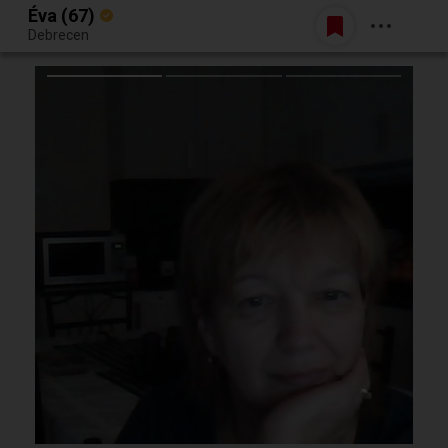
Éva (67)
Belépés
Debrecen
Egy jó randiból bármi lehet.