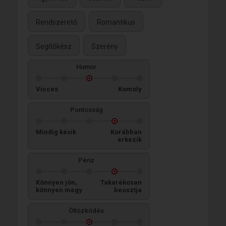
Rendszerető
Romantikus
Segítőkész
Szerény
Humor
Vicces
Komoly
Pontosság
Mindig késik
Korábban
érkezik
Pénz
Könnyen jön,
Takarékosan
könnyen megy
beosztja
Öltözködés