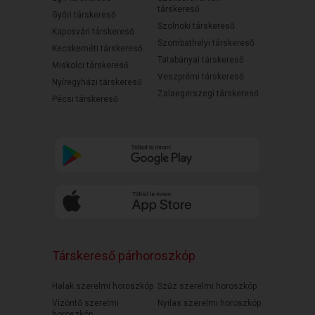
társkereső
Győri társkereső
Szolnoki társkereső
Kaposvári társkereső
Szombathelyi társkereső
Kecskeméti társkereső
Tatabányai társkereső
Miskolci társkereső
Veszprémi társkereső
Nyíregyházi társkereső
Zalaegerszegi társkereső
Pécsi társkereső
Társkereső párhoroszkóp
Halak szerelmi horoszkóp
Szűz szerelmi horoszkóp
Vízöntő szerelmi
Nyilas szerelmi horoszkóp
horoszkóp