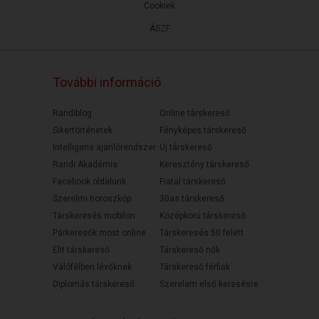
Cookiek
ÁSZF
További információ
Randiblog
Online társkereső
Sikertörténetek
Fényképes társkereső
Intelligens ajánlórendszer
Új társkereső
Randi Akadémia
Keresztény társkereső
Facebook oldalunk
Fiatal társkereső
Szerelmi horoszkóp
30as társkereső
Társkeresés mobilon
Középkorú társkereső
Párkeresők most online
Társkeresés 50 felett
Elit társkereső
Társkereső nők
Válófélben lévőknek
Társkereső férfiak
Diplomás társkereső
Szerelem első keresésre