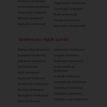
Humoros társkereső
Vegetáriánus társkereső
Kertészkedő társkereső
Zenefüggő társkereső
Könyvmoly társkereső
Elvált társkeresők
Motoros társkereső
Özvegy társkeresők
Spirituális társkereső
Gyermekes társkeresők
Társkeresés régiók szerint
Békéscsabai társkereső
Salgótarjáni társkereső
Budapesti társkereső
Szegedi társkereső
Debreceni társkereső
Szekszárdi társkereső
Egri társkereső
Székesfehérvári
társkereső
Győri társkereső
Szolnoki társkereső
Kaposvári társkereső
Szombathelyi társkereső
Kecskeméti társkereső
Tatabányai társkereső
Miskolci társkereső
Veszprémi társkereső
Nyíregyházi társkereső
Zalaegerszegi társkereső
Pécsi társkereső