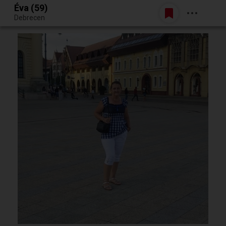
Éva (59)
Belépés
Debrecen
Egy jó randiból bármi lehet.