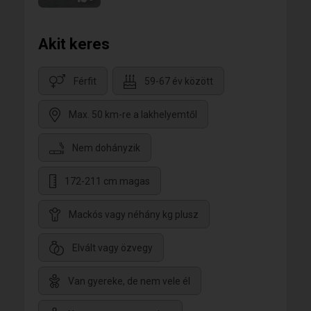
Akit keres
Férfit
59-67 év között
Max. 50 km-re a lakhelyemtől
Nem dohányzik
172-211 cm magas
Mackós vagy néhány kg plusz
Elvált vagy özvegy
Van gyereke, de nem vele él