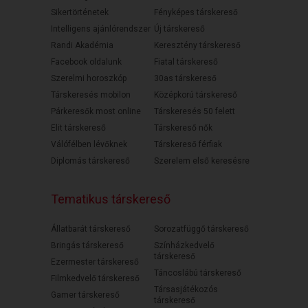
Sikertörténetek
Fényképes társkereső
Intelligens ajánlórendszer
Új társkereső
Randi Akadémia
Keresztény társkereső
Facebook oldalunk
Fiatal társkereső
Szerelmi horoszkóp
30as társkereső
Társkeresés mobilon
Középkorú társkereső
Párkeresők most online
Társkeresés 50 felett
Elit társkereső
Társkereső nők
Válófélben lévőknek
Társkereső férfiak
Diplomás társkereső
Szerelem első keresésre
Tematikus társkereső
Állatbarát társkereső
Sorozatfüggő társkereső
Bringás társkereső
Színházkedvelő
társkereső
Ezermester társkereső
Táncoslábú társkereső
Filmkedvelő társkereső
Társasjátékozós
Gamer társkereső
társkereső