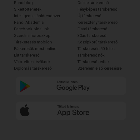
Randiblog
Online társkereső
Sikertörténetek
Fényképes társkereső
Intelligens ajánlórendszer
Új társkereső
Randi Akadémia
Keresztény társkereső
Facebook oldalunk
Fiatal társkereső
Szerelmi horoszkóp
30as társkereső
Társkeresés mobilon
Középkorú társkereső
Párkeresők most online
Társkeresés 50 felett
Elit társkereső
Társkereső nők
Válófélben lévőknek
Társkereső férfiak
Diplomás társkereső
Szerelem első keresésre