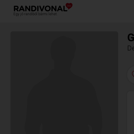
Egy jó randiból bármi lehet.
G
D