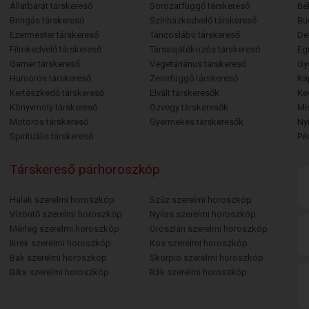
Állatbarát társkereső
Sorozatfüggő társkereső
Bé
Bringás társkereső
Színházkedvelő társkereső
Bu
Ezermester társkereső
Táncoslábú társkereső
De
Filmkedvelő társkereső
Társasjátékozós társkereső
Egr
Gamer társkereső
Vegetáriánus társkereső
Gy
Humoros társkereső
Zenefüggő társkereső
Ka
Kertészkedő társkereső
Elvált társkeresők
Ke
Könyvmoly társkereső
Özvegy társkeresők
Mi
Motoros társkereső
Gyermekes társkeresők
Ny
Spirituális társkereső
Pé
Társkereső párhoroszkóp
Halak szerelmi horoszkóp
Szűz szerelmi horoszkóp
Vízöntő szerelmi horoszkóp
Nyilas szerelmi horoszkóp
Mérleg szerelmi horoszkóp
Oroszlán szerelmi horoszkóp
Ikrek szerelmi horoszkóp
Kos szerelmi horoszkóp
Bak szerelmi horoszkóp
Skorpió szerelmi horoszkóp
Bika szerelmi horoszkóp
Rák szerelmi horoszkóp