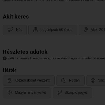
Akit keres
Nőt
Legfeljebb 60 éves
Max. 20 
Részletes adatok
Kattints bármelyik adatcímkére, ha szeretnél megnézni minden társkeresőt,
Háttér
Középiskolát végzett
Nőtlen
Ninc
Magyar anyanyelvű
Skorpió jegyű