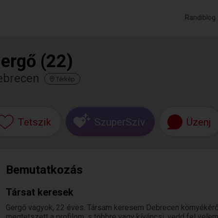
Randiblog
ergő (22)
ebrecen
Térkép
Tetszik
SzuperSzív
Üzenj
Bemutatkozás
Társat keresek
Gergő vagyok, 22 éves. Társam keresem Debrecen környékéről
megtetszett a profilom, s többre vagy kíváncsi, vedd fel velem