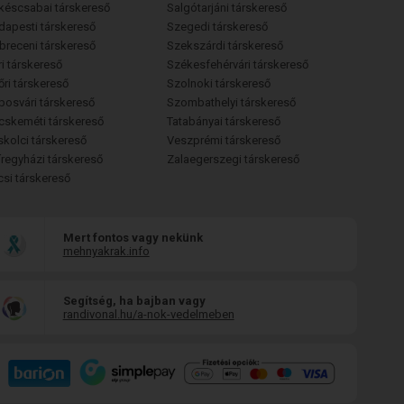
késcsabai társkereső
Salgótarjáni társkereső
dapesti társkereső
Szegedi társkereső
breceni társkereső
Szekszárdi társkereső
i társkereső
Székesfehérvári társkereső
őri társkereső
Szolnoki társkereső
posvári társkereső
Szombathelyi társkereső
cskeméti társkereső
Tatabányai társkereső
skolci társkereső
Veszprémi társkereső
íregyházi társkereső
Zalaegerszegi társkereső
csi társkereső
Mert fontos vagy nekünk
mehnyakrak.info
Segítség, ha bajban vagy
randivonal.hu/a-nok-vedelmeben