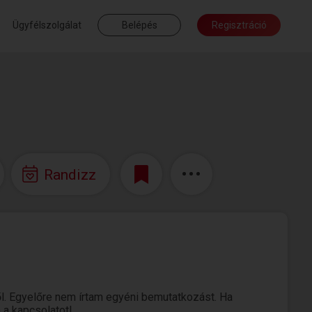
Ügyfélszolgálat
Belépés
Regisztráció
Randizz
. Egyelőre nem írtam egyéni bemutatkozást. Ha
 a kapcsolatot!