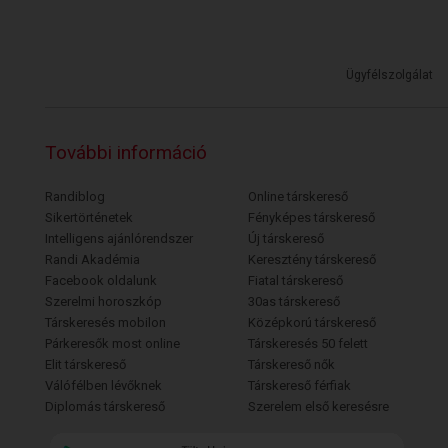
Ügyfélszolgálat
További információ
Randiblog
Online társkereső
Sikertörténetek
Fényképes társkereső
Intelligens ajánlórendszer
Új társkereső
Randi Akadémia
Keresztény társkereső
Facebook oldalunk
Fiatal társkereső
Szerelmi horoszkóp
30as társkereső
Társkeresés mobilon
Középkorú társkereső
Párkeresők most online
Társkeresés 50 felett
Elit társkereső
Társkereső nők
Válófélben lévőknek
Társkereső férfiak
Diplomás társkereső
Szerelem első keresésre