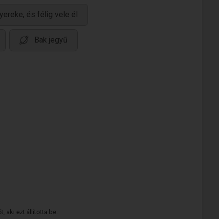
yereke, és félig vele él
Bak jegyű
 aki ezt állította be.