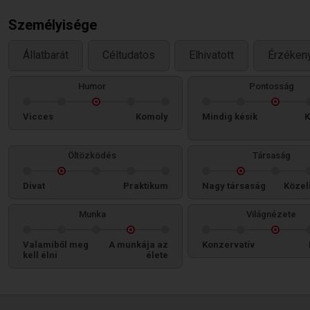
Személyisége
Állatbarát
Céltudatos
Elhivatott
Érzéken
Humor
Pontosság
Vicces
Komoly
Mindig késik
K
Öltözködés
Társaság
Divat
Praktikum
Nagy társaság
Közel
Munka
Világnézete
Valamiből meg
A munkája az
Konzervatív
kell élni
élete