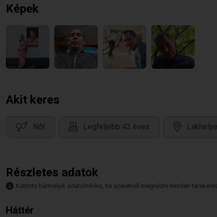
Képek
Akit keres
Nőt
Legfeljebb 43 éves
Lakhelye
Részletes adatok
Kattints bármelyik adatcímkére, ha szeretnél megnézni minden társkeresőt,
Háttér