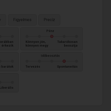
y
Figyelmes
Precíz
Pénz
orábban
Könnyen jön,
Takarékosan
érkezik
könnyen megy
beosztja
Időbeosztás
i barátok
Tervezés
Spontaneitás
Liberális