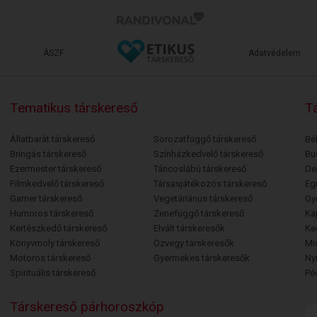
ÁSZF
Adatvédelem
Tematikus társkereső
Tá
Állatbarát társkereső
Sorozatfüggő társkereső
Bé
Bringás társkereső
Színházkedvelő társkereső
Bu
Ezermester társkereső
Táncoslábú társkereső
De
Filmkedvelő társkereső
Társasjátékozós társkereső
Egr
Gamer társkereső
Vegetáriánus társkereső
Gy
Humoros társkereső
Zenefüggő társkereső
Ka
Kertészkedő társkereső
Elvált társkeresők
Ke
Könyvmoly társkereső
Özvegy társkeresők
Mi
Motoros társkereső
Gyermekes társkeresők
Ny
Spirituális társkereső
Pé
Társkereső párhoroszkóp