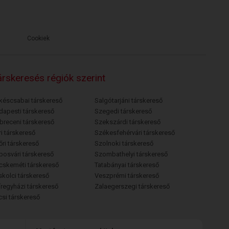
Cookiek
rskeresés régiók szerint
késcsabai társkereső
Salgótarjáni társkereső
dapesti társkereső
Szegedi társkereső
breceni társkereső
Szekszárdi társkereső
i társkereső
Székesfehérvári társkereső
őri társkereső
Szolnoki társkereső
posvári társkereső
Szombathelyi társkereső
cskeméti társkereső
Tatabányai társkereső
skolci társkereső
Veszprémi társkereső
íregyházi társkereső
Zalaegerszegi társkereső
csi társkereső