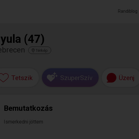
Randiblog
yula (47)
ebrecen
Térkép
Tetszik
SzuperSzív
Üzenj
Bemutatkozás
Ismerkedni jöttem