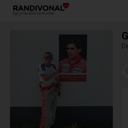
Egy jó randiból bármi lehet.
G
D