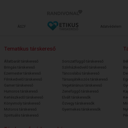
ÁSZF
Adatvédelem
Tematikus társkereső
Tá
Állatbarát társkereső
Sorozatfüggő társkereső
Bé
Bringás társkereső
Színházkedvelő társkereső
Bu
Ezermester társkereső
Táncoslábú társkereső
De
Filmkedvelő társkereső
Társasjátékozós társkereső
Egr
Gamer társkereső
Vegetáriánus társkereső
Gy
Humoros társkereső
Zenefüggő társkereső
Ka
Kertészkedő társkereső
Elvált társkeresők
Ke
Könyvmoly társkereső
Özvegy társkeresők
Mi
Motoros társkereső
Gyermekes társkeresők
Ny
Spirituális társkereső
Pé