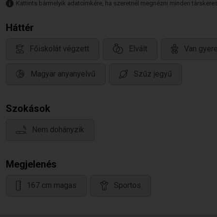
Kattints bármelyik adatcímkére, ha szeretnél megnézni minden társkeresőt,
Háttér
Főiskolát végzett
Elvált
Van gyere
Magyar anyanyelvű
Szűz jegyű
Szokások
Nem dohányzik
Megjelenés
167 cm magas
Sportos