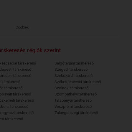
Cookiek
rskeresés régiók szerint
késcsabai társkereső
Salgótarjáni társkereső
dapesti társkereső
Szegedi társkereső
breceni társkereső
Szekszárdi társkereső
i társkereső
Székesfehérvári társkereső
őri társkereső
Szolnoki társkereső
posvári társkereső
Szombathelyi társkereső
cskeméti társkereső
Tatabányai társkereső
skolci társkereső
Veszprémi társkereső
íregyházi társkereső
Zalaegerszegi társkereső
csi társkereső