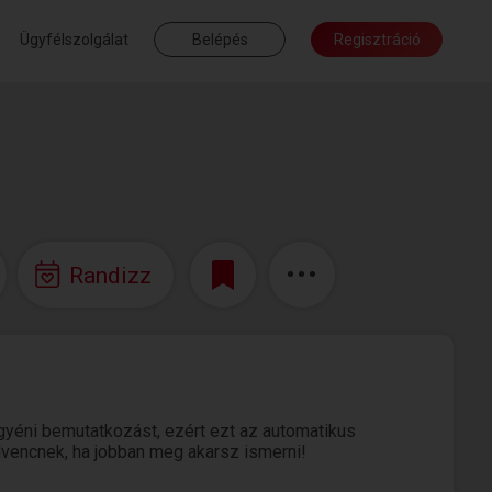
Ügyfélszolgálat
Belépés
Regisztráció
Randizz
gyéni bemutatkozást, ezért ezt az automatikus
edvencnek, ha jobban meg akarsz ismerni!