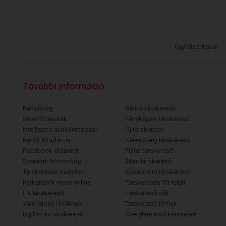
Ügyfélszolgálat
További információ
Randiblog
Online társkereső
Sikertörténetek
Fényképes társkereső
Intelligens ajánlórendszer
Új társkereső
Randi Akadémia
Keresztény társkereső
Facebook oldalunk
Fiatal társkereső
Szerelmi horoszkóp
30as társkereső
Társkeresés mobilon
Középkorú társkereső
Párkeresők most online
Társkeresés 50 felett
Elit társkereső
Társkereső nők
Válófélben lévőknek
Társkereső férfiak
Diplomás társkereső
Szerelem első keresésre