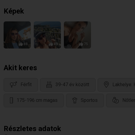
Képek
88
45
75
Akit keres
Férfit
39-47 év között
Lakhelye: 
175-196 cm magas
Sportos
Nőtle
Részletes adatok