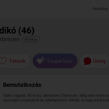
Randiblog
ldikó (46)
ebrecen
Térkép
Tetszik
SzuperSzív
Üzenj
Bemutatkozás
Ildikó vagyok, 45 éves, lakhelyem Debrecen. Még nem írtam e
szöveget olvashatod az adatlapomon. Kérlek, írj vagy jelölj k