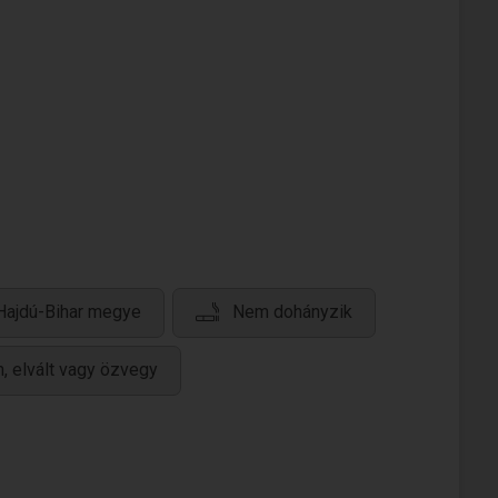
Hajdú-Bihar megye
Nem dohányzik
n, elvált vagy özvegy