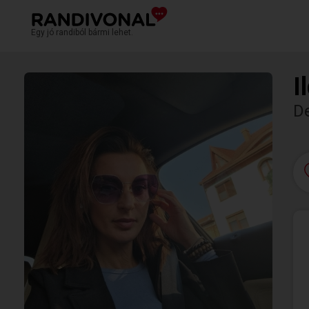
Egy jó randiból bármi lehet.
I
D