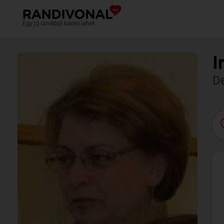
Egy jó randiból bármi lehet.
I
D