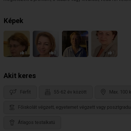
Képek
5
3
1
Akit keres
Férfit
55-62 év között
Max. 100 k
Főiskolát végzett, egyetemet végzett vagy posztgradu
Átlagos testalkatú