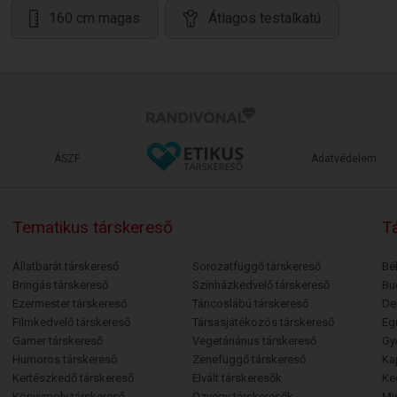
160 cm magas
Átlagos testalkatú
ÁSZF
Adatvédelem
Tematikus társkereső
Tá
Állatbarát társkereső
Sorozatfüggő társkereső
Bé
Bringás társkereső
Színházkedvelő társkereső
Bu
Ezermester társkereső
Táncoslábú társkereső
De
Filmkedvelő társkereső
Társasjátékozós társkereső
Egr
Gamer társkereső
Vegetáriánus társkereső
Gy
Humoros társkereső
Zenefüggő társkereső
Ka
Kertészkedő társkereső
Elvált társkeresők
Ke
Könyvmoly társkereső
Özvegy társkeresők
Mi