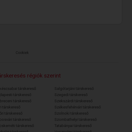
Cookiek
rskeresés régiók szerint
késcsabai társkereső
Salgótarjáni társkereső
dapesti társkereső
Szegedi társkereső
breceni társkereső
Szekszárdi társkereső
i társkereső
Székesfehérvári társkereső
őri társkereső
Szolnoki társkereső
posvári társkereső
Szombathelyi társkereső
cskeméti társkereső
Tatabányai társkereső
skolci társkereső
Veszprémi társkereső