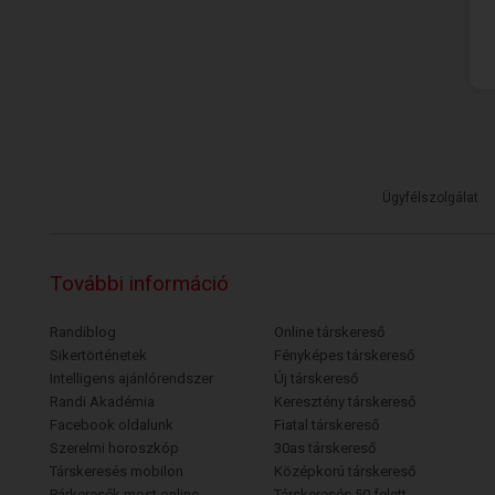
Ügyfélszolgálat
További információ
Randiblog
Online társkereső
Sikertörténetek
Fényképes társkereső
Intelligens ajánlórendszer
Új társkereső
Randi Akadémia
Keresztény társkereső
Facebook oldalunk
Fiatal társkereső
Szerelmi horoszkóp
30as társkereső
Társkeresés mobilon
Középkorú társkereső
Párkeresők most online
Társkeresés 50 felett