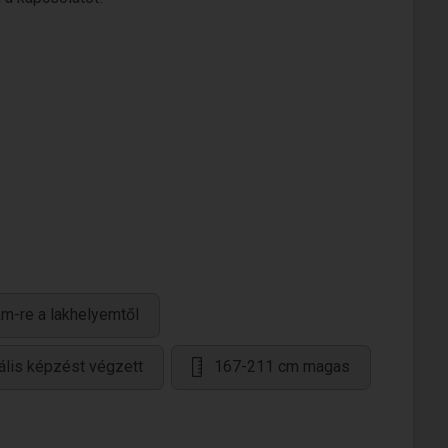
m-re a lakhelyemtől
ális képzést végzett
167-211 cm magas