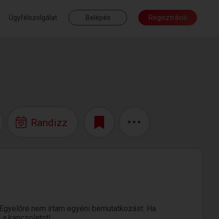
Ügyfélszolgálat
Belépés
Regisztráció
Randizz
 Egyelőre nem írtam egyéni bemutatkozást. Ha
 a kapcsolatot!