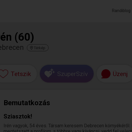
Randiblog
rén (60)
ebrecen
Térkép
Tetszik
SzuperSzív
Üzenj
Bemutatkozás
Sziasztok!
Irén vagyok, 54 éves. Társam keresem Debrecen környékéről.
megtetszett a profilom, s többre vagy kíváncsi, vedd fel velem