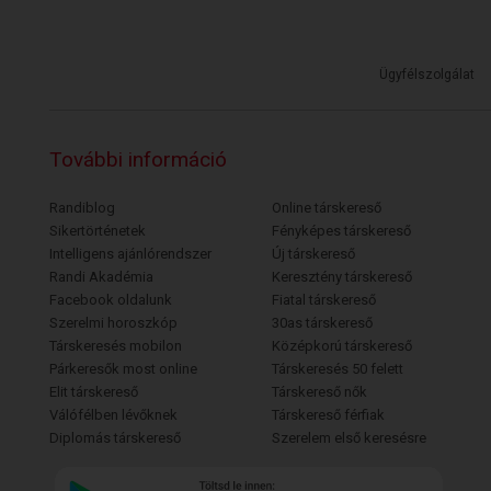
Ügyfélszolgálat
További információ
Randiblog
Online társkereső
Sikertörténetek
Fényképes társkereső
Intelligens ajánlórendszer
Új társkereső
Randi Akadémia
Keresztény társkereső
Facebook oldalunk
Fiatal társkereső
Szerelmi horoszkóp
30as társkereső
Társkeresés mobilon
Középkorú társkereső
Párkeresők most online
Társkeresés 50 felett
Elit társkereső
Társkereső nők
Válófélben lévőknek
Társkereső férfiak
Diplomás társkereső
Szerelem első keresésre