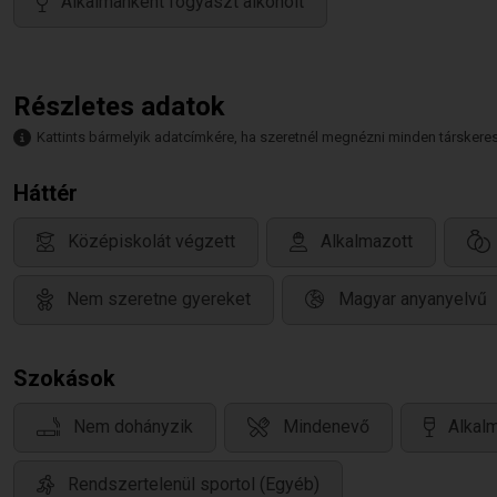
Alkalmanként fogyaszt alkoholt
Részletes adatok
Kattints bármelyik adatcímkére, ha szeretnél megnézni minden társkeresőt,
Háttér
Középiskolát végzett
Alkalmazott
Nem szeretne gyereket
Magyar anyanyelvű
Szokások
Nem dohányzik
Mindenevő
Alkalm
Rendszertelenül sportol (Egyéb)