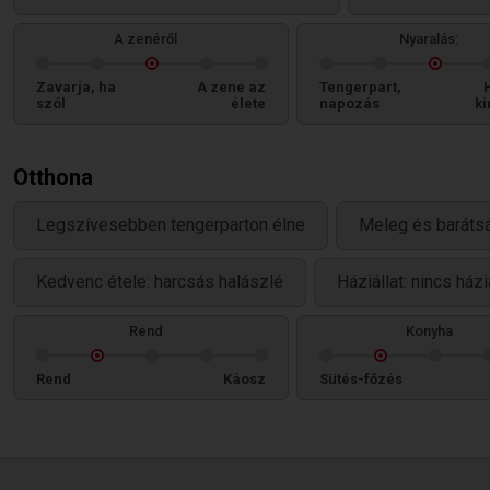
A zenéről
Nyaralás:
Zavarja, ha
A zene az
Tengerpart,
szól
élete
napozás
ki
Otthona
Legszívesebben tengerparton élne
Meleg és baráts
Kedvenc étele: harcsás halászlé
Háziállat: nincs ház
Rend
Konyha
Rend
Káosz
Sütés-főzés