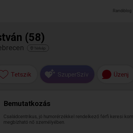
Randiblog
stván (58)
ebrecen
Térkép
Tetszik
SzuperSzív
Üzenj
Bemutatkozás
Családcentrikus, jó humorérzékkel rendelkező férfi keresi kom
megbízható nő személyében.