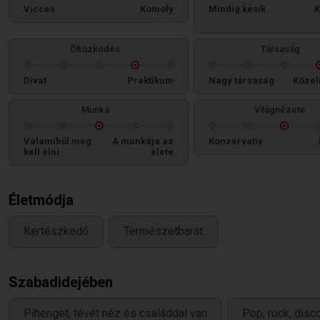
Vicces
Komoly
Mindig késik
K
Öltözködés
Társaság
Divat
Praktikum
Nagy társaság
Közel
Munka
Világnézete
Valamiből meg
A munkája az
Konzervatív
kell élni
élete
Életmódja
Kertészkedő
Természetbarát
Szabadidejében
Pihenget, tévét néz és családdal van
Pop, rock, disc