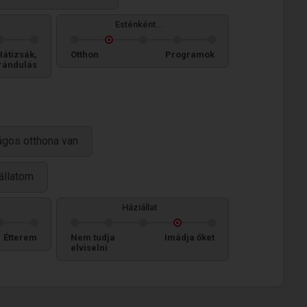
Esténként...
Hátizsák,
Otthon
Programok
rándulás
ágos otthona van
iállatom
Háziállat
Étterem
Nem tudja
Imádja őket
elviselni