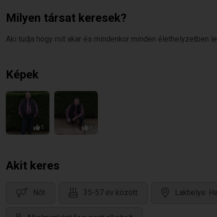
Milyen társat keresek?
Aki tudja hogy mit akar és mindenkor minden élethelyzetben le
Képek
1
1
Akit keres
Nőt
35-57 év között
Lakhelye: H