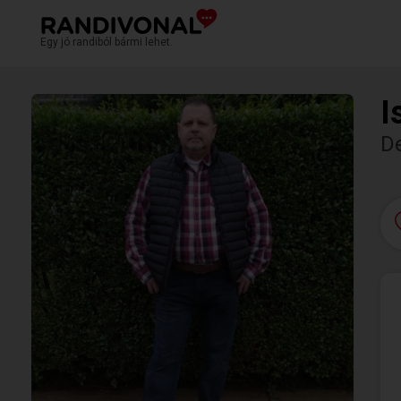
Egy jó randiból bármi lehet.
I
D