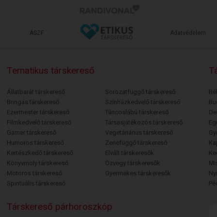
ÁSZF
Adatvédelem
Tematikus társkereső
Tá
Állatbarát társkereső
Sorozatfüggő társkereső
Bé
Bringás társkereső
Színházkedvelő társkereső
Bu
Ezermester társkereső
Táncoslábú társkereső
De
Filmkedvelő társkereső
Társasjátékozós társkereső
Egr
Gamer társkereső
Vegetáriánus társkereső
Gy
Humoros társkereső
Zenefüggő társkereső
Ka
Kertészkedő társkereső
Elvált társkeresők
Ke
Könyvmoly társkereső
Özvegy társkeresők
Mi
Motoros társkereső
Gyermekes társkeresők
Ny
Spirituális társkereső
Pé
Társkereső párhoroszkóp