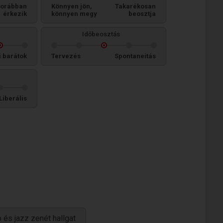
orábban
Könnyen jön,
Takarékosan
érkezik
könnyen megy
beosztja
Időbeosztás
i barátok
Tervezés
Spontaneitás
Liberális
o és jazz zenét hallgat