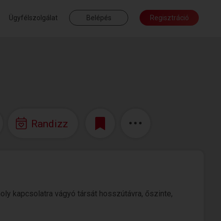
Ügyfélszolgálat
Belépés
Regisztráció
Randizz
oly kapcsolatra vágyó társát hosszútávra, őszinte,