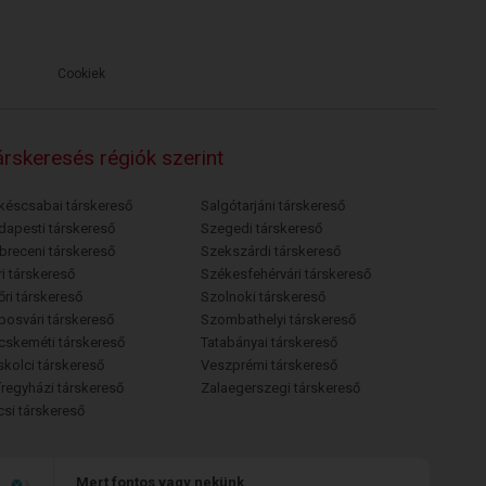
Cookiek
rskeresés régiók szerint
késcsabai társkereső
Salgótarjáni társkereső
dapesti társkereső
Szegedi társkereső
breceni társkereső
Szekszárdi társkereső
i társkereső
Székesfehérvári társkereső
őri társkereső
Szolnoki társkereső
posvári társkereső
Szombathelyi társkereső
cskeméti társkereső
Tatabányai társkereső
skolci társkereső
Veszprémi társkereső
íregyházi társkereső
Zalaegerszegi társkereső
csi társkereső
Mert fontos vagy nekünk