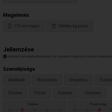
Megjelenés
175 cm magas
Néhány kg plusz
Jellemzése
Kattints bármelyik jellemzésre, ha szeretnél megnézni minden társkeresőt,
Személyisége
Állatbarát
Becsületes
Empatikus
Érzéke
Őszinte
Precíz
Szerény
Türelmes
Humor
Pontosság