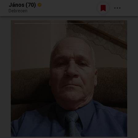
János (70)
Belépés
Debrecen
Egy jó randiból bármi lehet.