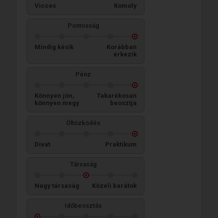
Vicces
Komoly
Pontosság
Mindig késik
Korábban
érkezik
Pénz
Könnyen jön,
Takarékosan
könnyen megy
beosztja
Öltözködés
Divat
Praktikum
Társaság
Nagy társaság
Közeli barátok
Időbeosztás