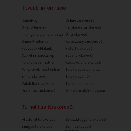
További információ
Randiblog
Online társkereső
Sikertörténetek
Fényképes társkereső
Intelligens ajánlórendszer
Új társkereső
Randi Akadémia
Keresztény társkereső
Facebook oldalunk
Fiatal társkereső
Szerelmi horoszkóp
30as társkereső
Társkeresés mobilon
Középkorú társkereső
Párkeresők most online
Társkeresés 50 felett
Elit társkereső
Társkereső nők
Válófélben lévőknek
Társkereső férfiak
Diplomás társkereső
Szerelem első keresésre
Tematikus társkereső
Állatbarát társkereső
Sorozatfüggő társkereső
Bringás társkereső
Színházkedvelő