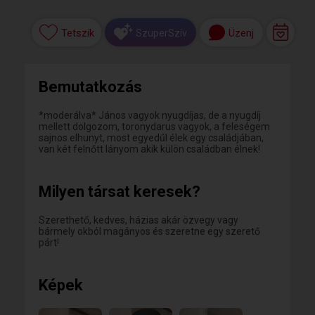
Tetszik
Üzenj
SzuperSzív
Bemutatkozás
*moderálva* János vagyok nyugdíjas, de a nyugdíj
mellett dolgozom, toronydarus vagyok, a feleségem
sajnos elhunyt, most egyedűl élek egy családjában,
van két felnőtt lányom akik külön családban élnek!
Milyen társat keresek?
Szerethető, kedves, házias akár özvegy vagy
bármely okból magányos és szeretne egy szerető
párt!
Képek