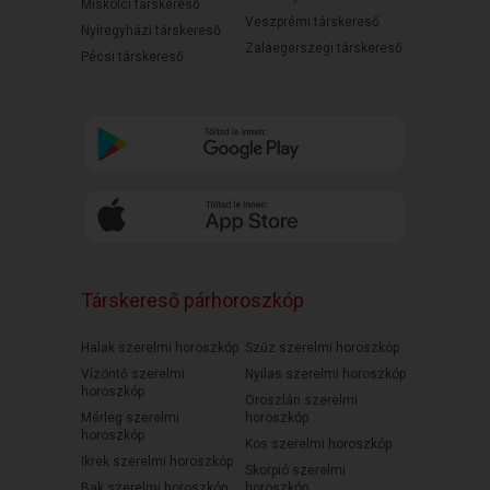
Miskolci társkereső
Veszprémi társkereső
Nyíregyházi társkereső
Zalaegerszegi társkereső
Pécsi társkereső
Társkereső párhoroszkóp
Halak szerelmi horoszkóp
Szűz szerelmi horoszkóp
Vízöntő szerelmi
Nyilas szerelmi horoszkóp
horoszkóp
Oroszlán szerelmi
Mérleg szerelmi
horoszkóp
horoszkóp
Kos szerelmi horoszkóp
Ikrek szerelmi horoszkóp
Skorpió szerelmi
Bak szerelmi horoszkóp
horoszkóp