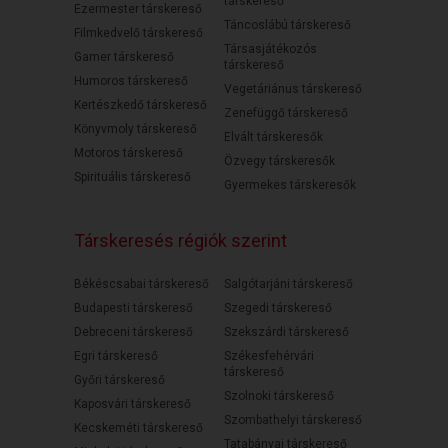
társkereső
Ezermester társkereső
Táncoslábú társkereső
Filmkedvelő társkereső
Társasjátékozós
Gamer társkereső
társkereső
Humoros társkereső
Vegetáriánus társkereső
Kertészkedő társkereső
Zenefüggő társkereső
Könyvmoly társkereső
Elvált társkeresők
Motoros társkereső
Özvegy társkeresők
Spirituális társkereső
Gyermekes társkeresők
Társkeresés régiók szerint
Békéscsabai társkereső
Salgótarjáni társkereső
Budapesti társkereső
Szegedi társkereső
Debreceni társkereső
Szekszárdi társkereső
Egri társkereső
Székesfehérvári
társkereső
Győri társkereső
Szolnoki társkereső
Kaposvári társkereső
Szombathelyi társkereső
Kecskeméti társkereső
Tatabányai társkereső