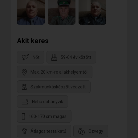
Akit keres
Nőt
59-64 év között
Max. 20 km-re a lakhelyemtől
Szakmunkásképzőt végzett
Néha dohányzik
160-170 cm magas
Átlagos testalkatú
Özvegy