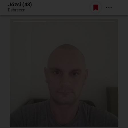
Józsi (43)
Belépés
Debrecen
Egy jó randiból bármi lehet.