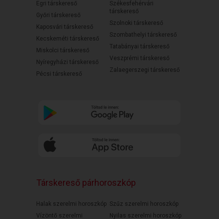
Egri társkereső
Székesfehérvári
társkereső
Győri társkereső
Szolnoki társkereső
Kaposvári társkereső
Szombathelyi társkereső
Kecskeméti társkereső
Tatabányai társkereső
Miskolci társkereső
Veszprémi társkereső
Nyíregyházi társkereső
Zalaegerszegi társkereső
Pécsi társkereső
Társkereső párhoroszkóp
Halak szerelmi horoszkóp
Szűz szerelmi horoszkóp
Vízöntő szerelmi
Nyilas szerelmi horoszkóp