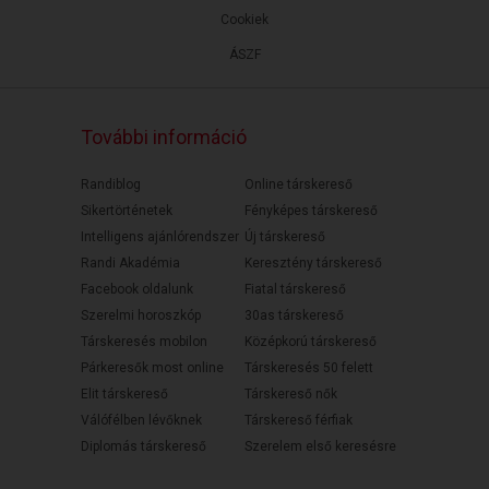
Cookiek
ÁSZF
További információ
Randiblog
Online társkereső
Sikertörténetek
Fényképes társkereső
Intelligens ajánlórendszer
Új társkereső
Randi Akadémia
Keresztény társkereső
Facebook oldalunk
Fiatal társkereső
Szerelmi horoszkóp
30as társkereső
Társkeresés mobilon
Középkorú társkereső
Párkeresők most online
Társkeresés 50 felett
Elit társkereső
Társkereső nők
Válófélben lévőknek
Társkereső férfiak
Diplomás társkereső
Szerelem első keresésre