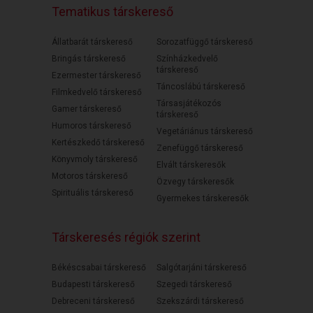
Tematikus társkereső
Állatbarát társkereső
Sorozatfüggő társkereső
Bringás társkereső
Színházkedvelő
társkereső
Ezermester társkereső
Táncoslábú társkereső
Filmkedvelő társkereső
Társasjátékozós
Gamer társkereső
társkereső
Humoros társkereső
Vegetáriánus társkereső
Kertészkedő társkereső
Zenefüggő társkereső
Könyvmoly társkereső
Elvált társkeresők
Motoros társkereső
Özvegy társkeresők
Spirituális társkereső
Gyermekes társkeresők
Társkeresés régiók szerint
Békéscsabai társkereső
Salgótarjáni társkereső
Budapesti társkereső
Szegedi társkereső
Debreceni társkereső
Szekszárdi társkereső