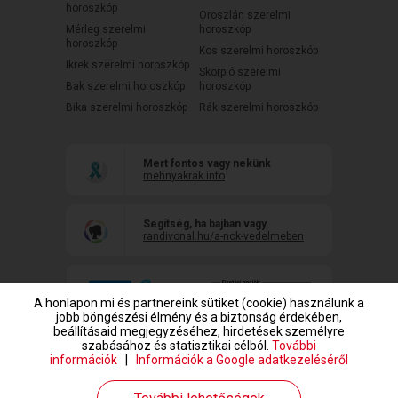
horoszkóp
Oroszlán szerelmi
Mérleg szerelmi
horoszkóp
horoszkóp
Kos szerelmi horoszkóp
Ikrek szerelmi horoszkóp
Skorpió szerelmi
Bak szerelmi horoszkóp
horoszkóp
Bika szerelmi horoszkóp
Rák szerelmi horoszkóp
Mert fontos vagy nekünk
mehnyakrak.info
Segítség, ha bajban vagy
randivonal.hu/a-nok-vedelmeben
A honlapon mi és partnereink sütiket (cookie) használunk a
jobb böngészési élmény és a biztonság érdekében,
beállításaid megjegyzéséhez, hirdetések személyre
szabásához és statisztikai célból.
További
információk
|
Információk a Google adatkezeléséről
www.randivonal.hu © Copyright 1999-2026 Dating Central Europe Zrt.