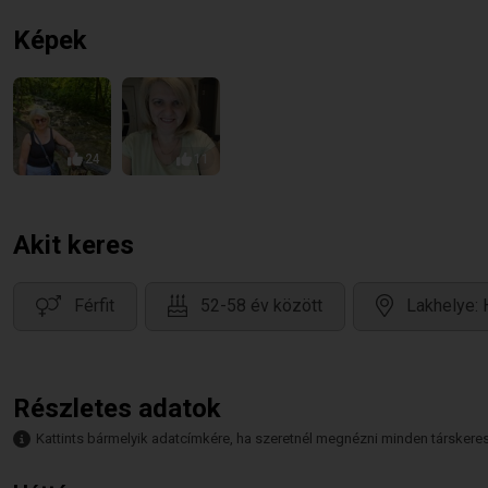
Képek
24
11
Akit keres
Férfit
52-58 év között
Lakhelye: 
Részletes adatok
Kattints bármelyik adatcímkére, ha szeretnél megnézni minden társkeresőt,