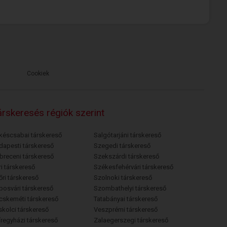
Cookiek
rskeresés régiók szerint
késcsabai társkereső
Salgótarjáni társkereső
dapesti társkereső
Szegedi társkereső
breceni társkereső
Szekszárdi társkereső
i társkereső
Székesfehérvári társkereső
őri társkereső
Szolnoki társkereső
posvári társkereső
Szombathelyi társkereső
cskeméti társkereső
Tatabányai társkereső
skolci társkereső
Veszprémi társkereső
íregyházi társkereső
Zalaegerszegi társkereső