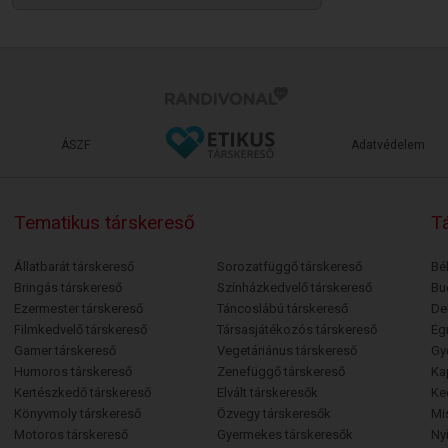
ÁSZF
Adatvédelem
Tematikus társkereső
Tá
Állatbarát társkereső
Sorozatfüggő társkereső
Bé
Bringás társkereső
Színházkedvelő társkereső
Bu
Ezermester társkereső
Táncoslábú társkereső
De
Filmkedvelő társkereső
Társasjátékozós társkereső
Egr
Gamer társkereső
Vegetáriánus társkereső
Gy
Humoros társkereső
Zenefüggő társkereső
Ka
Kertészkedő társkereső
Elvált társkeresők
Ke
Könyvmoly társkereső
Özvegy társkeresők
Mi
Motoros társkereső
Gyermekes társkeresők
Ny