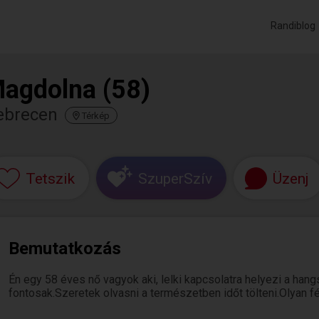
Randiblog
agdolna (58)
ebrecen
Térkép
Tetszik
SzuperSzív
Üzenj
Bemutatkozás
Én egy 58 éves nő vagyok aki, lelki kapcsolatra helyezi a han
fontosak.Szeretek olvasni a természetben időt tölteni.Olyan fé