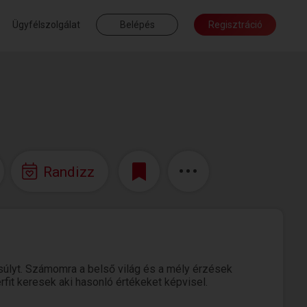
Ügyfélszolgálat
Belépés
Regisztráció
Randizz
gsúlyt. Számomra a belső világ és a mély érzések
rfit keresek aki hasonló értékeket képvisel.