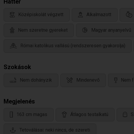
Háttér
Középiskolát végzett
Alkalmazott
Nem szeretne gyereket
Magyar anyanyelvű
Római katolikus vallású (rendszeresen gyakorolja)
Szokások
Nem dohányzik
Mindenevő
Nem f
Megjelenés
163 cm magas
Átlagos testalkatú
S
Tetoválásai: neki nincs, de szereti