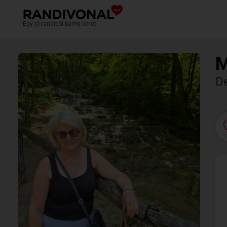
Egy jó randiból bármi lehet.
M
D