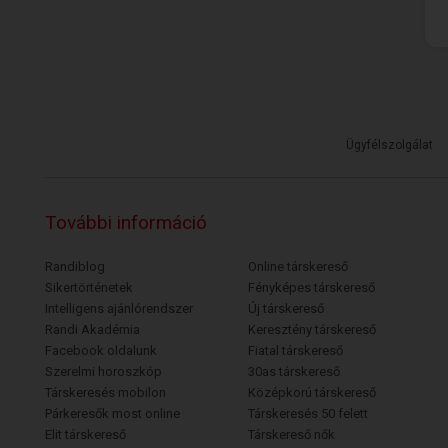
Ügyfélszolgálat
További információ
Randiblog
Online társkereső
Sikertörténetek
Fényképes társkereső
Intelligens ajánlórendszer
Új társkereső
Randi Akadémia
Keresztény társkereső
Facebook oldalunk
Fiatal társkereső
Szerelmi horoszkóp
30as társkereső
Társkeresés mobilon
Középkorú társkereső
Párkeresők most online
Társkeresés 50 felett
Elit társkereső
Társkereső nők