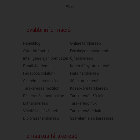
ÁSZF
További információ
Randiblog
Online társkereső
Sikertörténetek
Fényképes társkereső
Intelligens ajánlórendszer
Új társkereső
Randi Akadémia
Keresztény társkereső
Facebook oldalunk
Fiatal társkereső
Szerelmi horoszkóp
30as társkereső
Társkeresés mobilon
Középkorú társkereső
Párkeresők most online
Társkeresés 50 felett
Elit társkereső
Társkereső nők
Válófélben lévőknek
Társkereső férfiak
Diplomás társkereső
Szerelem első keresésre
Tematikus társkereső