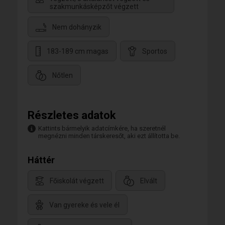
szakmunkásképzőt végzett
Nem dohányzik
183-189 cm magas
Sportos
Nőtlen
Részletes adatok
Kattints bármelyik adatcímkére, ha szeretnél
megnézni minden társkeresőt, aki ezt állította be.
Háttér
Főiskolát végzett
Elvált
Van gyereke és vele él