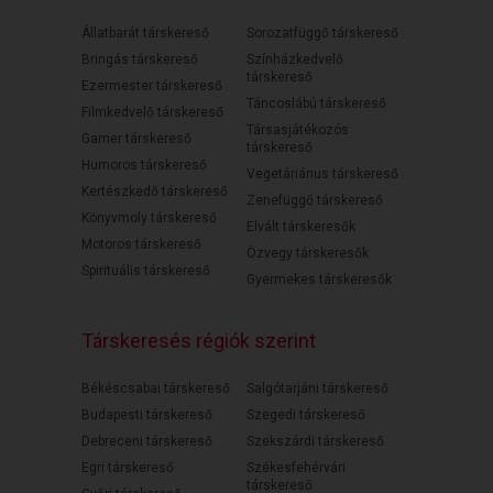
Állatbarát társkereső
Sorozatfüggő társkereső
Bringás társkereső
Színházkedvelő
társkereső
Ezermester társkereső
Táncoslábú társkereső
Filmkedvelő társkereső
Társasjátékozós
Gamer társkereső
társkereső
Humoros társkereső
Vegetáriánus társkereső
Kertészkedő társkereső
Zenefüggő társkereső
Könyvmoly társkereső
Elvált társkeresők
Motoros társkereső
Özvegy társkeresők
Spirituális társkereső
Gyermekes társkeresők
Társkeresés régiók szerint
Békéscsabai társkereső
Salgótarjáni társkereső
Budapesti társkereső
Szegedi társkereső
Debreceni társkereső
Szekszárdi társkereső
Egri társkereső
Székesfehérvári
társkereső