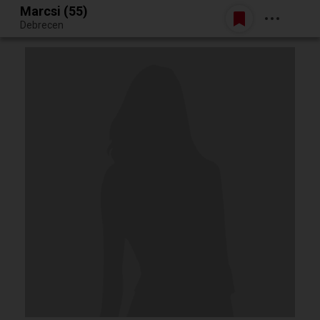
Marcsi (55)
Belépés
Debrecen
Egy jó randiból bármi lehet.