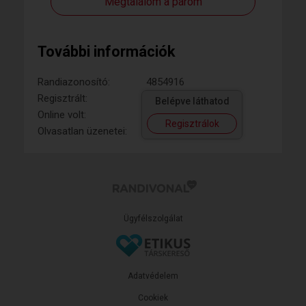
Megtalálom a párom
További információk
Randiazonosító:
4854916
Regisztrált:
Belépve láthatod
Online volt:
Regisztrálok
Olvasatlan üzenetei:
Ügyfélszolgálat
Adatvédelem
Cookiek