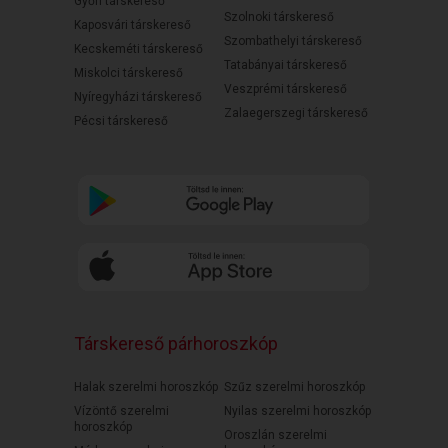
Győri társkereső
Szolnoki társkereső
Kaposvári társkereső
Szombathelyi társkereső
Kecskeméti társkereső
Tatabányai társkereső
Miskolci társkereső
Veszprémi társkereső
Nyíregyházi társkereső
Zalaegerszegi társkereső
Pécsi társkereső
Társkereső párhoroszkóp
Halak szerelmi horoszkóp
Szűz szerelmi horoszkóp
Vízöntő szerelmi
Nyilas szerelmi horoszkóp
horoszkóp
Oroszlán szerelmi