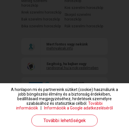
Mérleg szerelmi
horoszkóp
horoszkóp
Kos szerelmi horoszkóp
Ikrek szerelmi horoszkóp
Skorpió szerelmi
Bak szerelmi horoszkóp
horoszkóp
Bika szerelmi horoszkóp
Rák szerelmi horoszkóp
Mert fontos vagy nekünk
mehnyakrak.info
Segítség, ha bajban vagy
randivonal.hu/a-nok-vedelmeben
A honlapon mi és partnereink sütiket (cookie) használunk a
jobb böngészési élmény és a biztonság érdekében,
beállításaid megjegyzéséhez, hirdetések személyre
szabásához és statisztikai célból.
További
információk
|
Információk a Google adatkezeléséről
www.randivonal.hu © Copyright 1999-2026 Dating Central Europe Zrt.
További lehetőségek