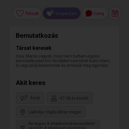
Tetszik
Üzenj
SzuperSzív
Bemutatkozás
Társat keresek
Szia, Marcsi vagyok, most nem tudtam egyéni
bemutatkozást írni. Ha többet szeretnél tudni rólam,
írj vagy jelölj kedvencnek és ismerjük meg egymást.
Akit keres
Férfit
47-58 év között
Lakhelye: Hajdú-Bihar megye
Ne legyen 8 általánosnál kevesebbet
végzett, 8 általánost végzett és