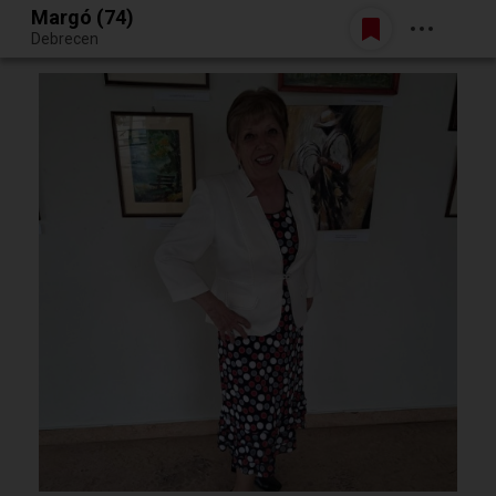
Margó (74)
Belépés
Debrecen
Egy jó randiból bármi lehet.