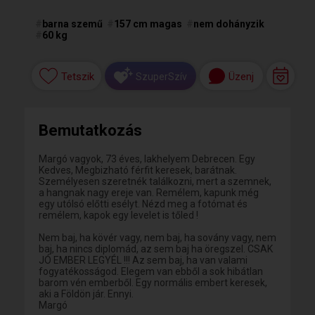
#
barna szemű
#
157 cm magas
#
nem dohányzik
#
60 kg
Tetszik
Üzenj
SzuperSzív
Bemutatkozás
Margó vagyok, 73 éves, lakhelyem Debrecen. Egy
Kedves, Megbizható férfit keresek, barátnak.
Személyesen szeretnék találkozni, mert a szemnek,
a hangnak nagy ereje van. Remélem, kapunk még
egy utólsó előtti esélyt. Nézd meg a fotómat és
remélem, kapok egy levelet is tőled !
Nem baj, ha kövér vagy, nem baj, ha sovány vagy, nem
baj, ha nincs diplomád, az sem baj ha öregszel. CSAK
JÓ EMBER LEGYÉL !!! Az sem baj, ha van valami
fogyatékosságod. Elegem van ebből a sok hibátlan
barom vén emberből. Egy normális embert keresek,
aki a Földön jár. Ennyi.
Margó