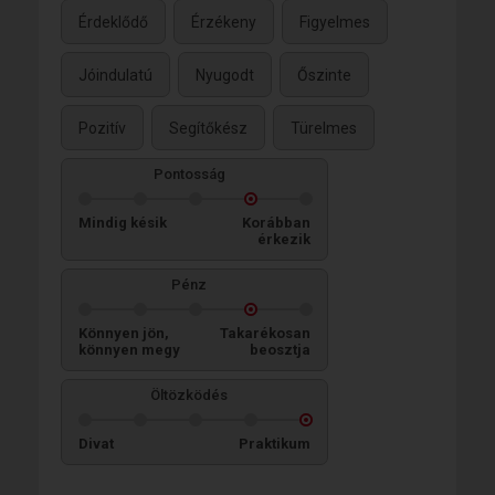
Érdeklődő
Érzékeny
Figyelmes
Jóindulatú
Nyugodt
Őszinte
Pozitív
Segítőkész
Türelmes
Pontosság
Mindig késik
Korábban
érkezik
Pénz
Könnyen jön,
Takarékosan
könnyen megy
beosztja
Öltözködés
Divat
Praktikum