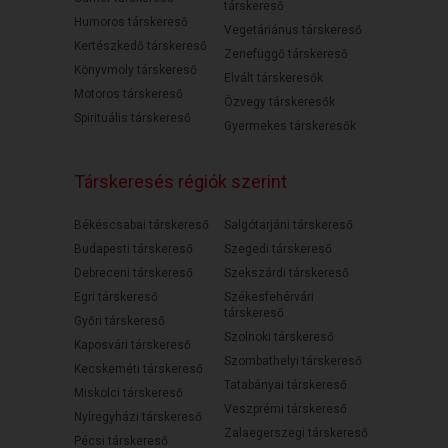
társkereső
Humoros társkereső
Vegetáriánus társkereső
Kertészkedő társkereső
Zenefüggő társkereső
Könyvmoly társkereső
Elvált társkeresők
Motoros társkereső
Özvegy társkeresők
Spirituális társkereső
Gyermekes társkeresők
Társkeresés régiók szerint
Békéscsabai társkereső
Salgótarjáni társkereső
Budapesti társkereső
Szegedi társkereső
Debreceni társkereső
Szekszárdi társkereső
Egri társkereső
Székesfehérvári
társkereső
Győri társkereső
Szolnoki társkereső
Kaposvári társkereső
Szombathelyi társkereső
Kecskeméti társkereső
Tatabányai társkereső
Miskolci társkereső
Veszprémi társkereső
Nyíregyházi társkereső
Zalaegerszegi társkereső
Pécsi társkereső