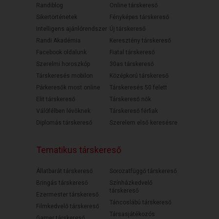
Randiblog
Online társkereső
Sikertörténetek
Fényképes társkereső
Intelligens ajánlórendszer
Új társkereső
Randi Akadémia
Keresztény társkereső
Facebook oldalunk
Fiatal társkereső
Szerelmi horoszkóp
30as társkereső
Társkeresés mobilon
Középkorú társkereső
Párkeresők most online
Társkeresés 50 felett
Elit társkereső
Társkereső nők
Válófélben lévőknek
Társkereső férfiak
Diplomás társkereső
Szerelem első keresésre
Tematikus társkereső
Állatbarát társkereső
Sorozatfüggő társkereső
Bringás társkereső
Színházkedvelő
társkereső
Ezermester társkereső
Táncoslábú társkereső
Filmkedvelő társkereső
Társasjátékozós
Gamer társkereső