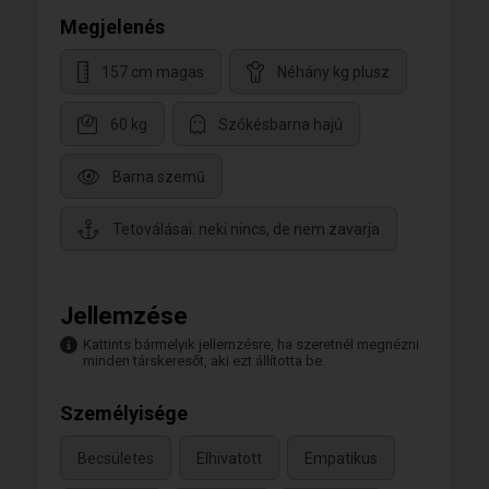
Megjelenés
157 cm magas
Néhány kg plusz
60 kg
Szőkésbarna hajú
Barna szemű
Tetoválásai: neki nincs, de nem zavarja
Jellemzése
Kattints bármelyik jellemzésre, ha szeretnél megnézni
minden társkeresőt, aki ezt állította be.
Személyisége
Becsületes
Elhivatott
Empatikus