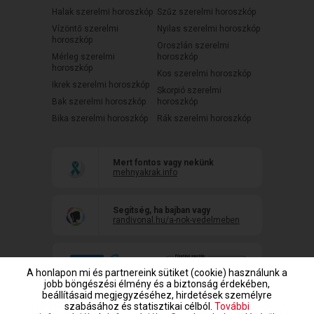
Halak szerelmi horoszkóp
Szűz szerelmi horoszkóp
Vízöntő szerelmi
Nyilas szerelmi horoszkóp
horoszkóp
Oroszlán szerelmi
Mérleg szerelmi
horoszkóp
horoszkóp
Kos szerelmi horoszkóp
Ikrek szerelmi horoszkóp
Skorpió szerelmi
Bak szerelmi horoszkóp
horoszkóp
Bika szerelmi horoszkóp
Rák szerelmi horoszkóp
Mert fontos vagy nekünk
mehnyakrak.info
Segítség, ha bajban vagy
randivonal.hu/a-nok-vedelmeben
A honlapon mi és partnereink sütiket (cookie) használunk a
jobb böngészési élmény és a biztonság érdekében,
beállításaid megjegyzéséhez, hirdetések személyre
szabásához és statisztikai célból.
További