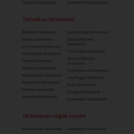
Diplomás társkereső
Szerelem első keresésre
Tematikus társkereső
Állatbarát társkereső
Sorozatfüggő társkereső
Bringás társkereső
Színházkedvelő
társkereső
Ezermester társkereső
Táncoslábú társkereső
Filmkedvelő társkereső
Társasjátékozós
Gamer társkereső
társkereső
Humoros társkereső
Vegetáriánus társkereső
Kertészkedő társkereső
Zenefüggő társkereső
Könyvmoly társkereső
Elvált társkeresők
Motoros társkereső
Özvegy társkeresők
Spirituális társkereső
Gyermekes társkeresők
Társkeresés régiók szerint
Békéscsabai társkereső
Salgótarjáni társkereső