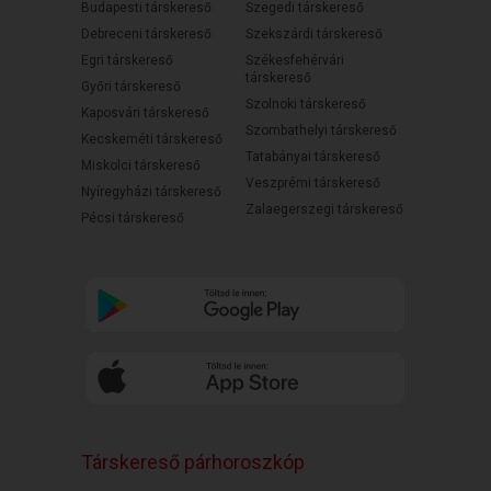
Budapesti társkereső
Szegedi társkereső
Debreceni társkereső
Szekszárdi társkereső
Egri társkereső
Székesfehérvári
társkereső
Győri társkereső
Szolnoki társkereső
Kaposvári társkereső
Szombathelyi társkereső
Kecskeméti társkereső
Tatabányai társkereső
Miskolci társkereső
Veszprémi társkereső
Nyíregyházi társkereső
Zalaegerszegi társkereső
Pécsi társkereső
Társkereső párhoroszkóp