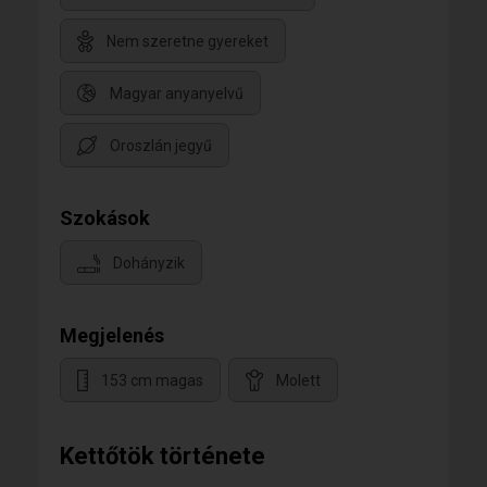
Nem szeretne gyereket
Magyar anyanyelvű
Oroszlán jegyű
Szokások
Dohányzik
Megjelenés
153 cm magas
Molett
Kettőtök története