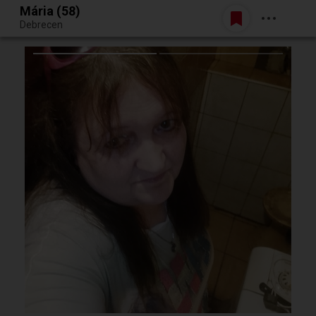
Mária (58)
Belépés
Debrecen
Egy jó randiból bármi lehet.