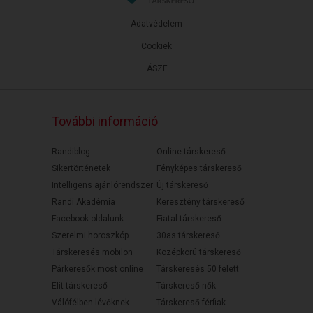
Adatvédelem
Cookiek
ÁSZF
További információ
Randiblog
Online társkereső
Sikertörténetek
Fényképes társkereső
Intelligens ajánlórendszer
Új társkereső
Randi Akadémia
Keresztény társkereső
Facebook oldalunk
Fiatal társkereső
Szerelmi horoszkóp
30as társkereső
Társkeresés mobilon
Középkorú társkereső
Párkeresők most online
Társkeresés 50 felett
Elit társkereső
Társkereső nők
Válófélben lévőknek
Társkereső férfiak