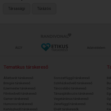
Társasági
Túrázós
ÁSZF
Adatvédelem
Tematikus társkereső
Tá
Állatbarát társkereső
Sorozatfüggő társkereső
Bé
Bringás társkereső
Színházkedvelő társkereső
Bu
Ezermester társkereső
Táncoslábú társkereső
De
Filmkedvelő társkereső
Társasjátékozós társkereső
Egr
Gamer társkereső
Vegetáriánus társkereső
Gy
Humoros társkereső
Zenefüggő társkereső
Ka
Kertészkedő társkereső
Elvált társkeresők
Ke