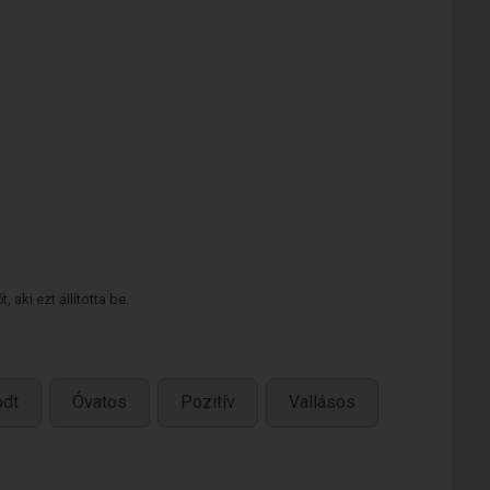
 aki ezt állította be.
odt
Óvatos
Pozitív
Vallásos