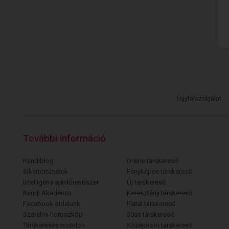
Ügyfélszolgálat
További információ
Randiblog
Online társkereső
Sikertörténetek
Fényképes társkereső
Intelligens ajánlórendszer
Új társkereső
Randi Akadémia
Keresztény társkereső
Facebook oldalunk
Fiatal társkereső
Szerelmi horoszkóp
30as társkereső
Társkeresés mobilon
Középkorú társkereső