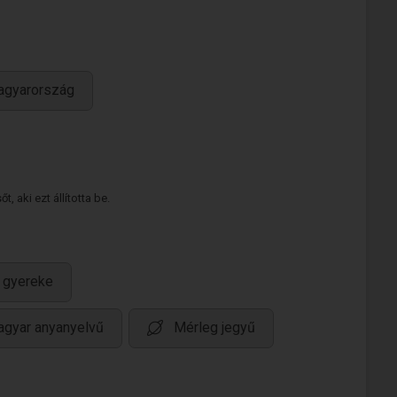
agyarország
 aki ezt állította be.
 gyereke
gyar anyanyelvű
Mérleg jegyű