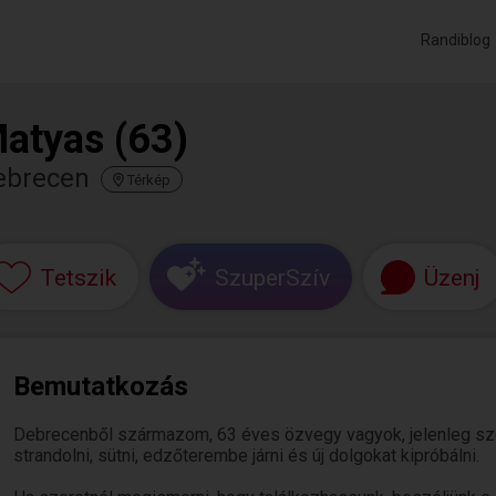
Randiblog
atyas (63)
ebrecen
Térkép
Tetszik
SzuperSzív
Üzenj
Bemutatkozás
Debrecenből származom, 63 éves özvegy vagyok, jelenleg szolg
strandolni, sütni, edzőterembe járni és új dolgokat kipróbálni.