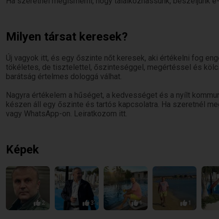
Ha szeretnél megismerni, hogy találkozhassunk, beszéljünk e
Milyen társat keresek?
Új vagyok itt, és egy őszinte nőt keresek, aki értékelni fog e
tökéletes, de tisztelettel, őszinteséggel, megértéssel és kö
barátság értelmes dologgá válhat.
Nagyra értékelem a hűséget, a kedvességet és a nyílt kommuni
készen áll egy őszinte és tartós kapcsolatra. Ha szeretnél m
vagy WhatsApp-on. Leiratkozom itt.
Képek
2
3
1
1