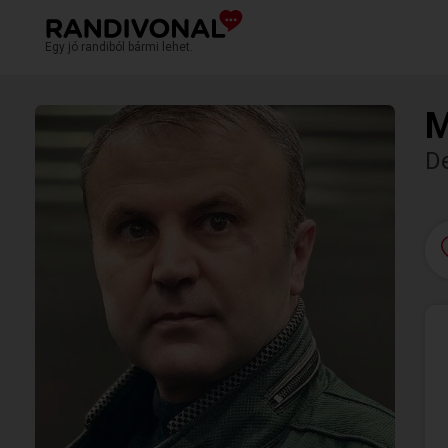
Egy jó randiból bármi lehet.
M
D