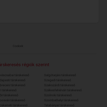
Cookiek
rskeresés régiók szerint
késcsabai társkereső
Salgótarjáni társkereső
dapesti társkereső
Szegedi társkereső
breceni társkereső
Szekszárdi társkereső
i társkereső
Székesfehérvári társkereső
őri társkereső
Szolnoki társkereső
posvári társkereső
Szombathelyi társkereső
cskeméti társkereső
Tatabányai társkereső