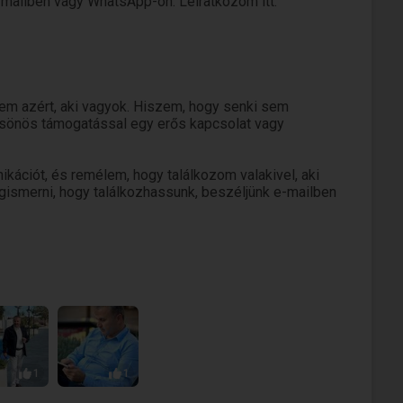
-mailben vagy WhatsApp-on. Leiratkozom itt.
ngem azért, aki vagyok. Hiszem, hogy senki sem
lcsönös támogatással egy erős kapcsolat vagy
kációt, és remélem, hogy találkozom valakivel, aki
egismerni, hogy találkozhassunk, beszéljünk e-mailben
1
1