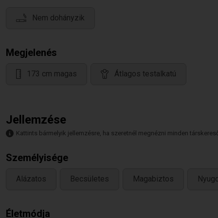
Nem dohányzik
Megjelenés
173 cm magas
Átlagos testalkatú
Jellemzése
Kattints bármelyik jellemzésre, ha szeretnél megnézni minden társkeresőt,
Személyisége
Alázatos
Becsületes
Magabiztos
Nyug
Életmódja