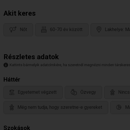
Akit keres
Nőt
60-70 év között
Lakhelye: M
Részletes adatok
Kattints bármelyik adatcímkére, ha szeretnél megnézni minden társkeresőt,
Háttér
Egyetemet végzett
Özvegy
Nincs
Még nem tudja, hogy szeretne-e gyereket
Ma
Szokások