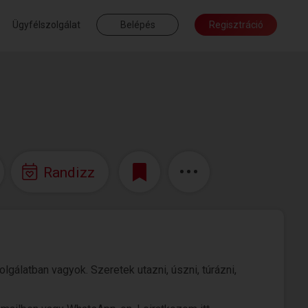
Ügyfélszolgálat
Belépés
Regisztráció
Randizz
álatban vagyok. Szeretek utazni, úszni, túrázni,