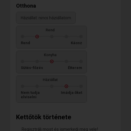
Otthona
Háziállat: nincs háziállatom
Rend
Rend
Káosz
Konyha
Sütés-főzés
Étterem
Háziállat
Nem tudja
Imádja őket
elviselni
Kettőtök története
Regisztrálj most és ismerkedj meg vele!