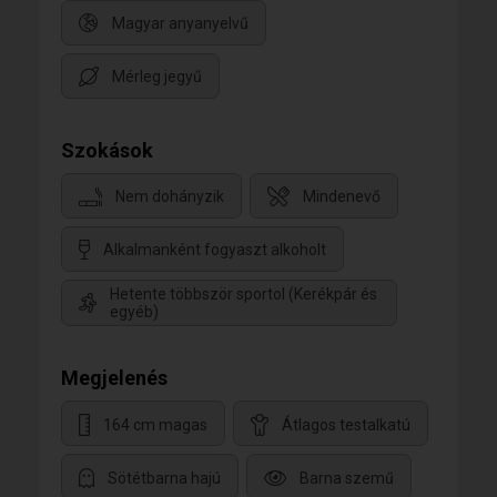
Magyar anyanyelvű
Mérleg jegyű
Szokások
Nem dohányzik
Mindenevő
Alkalmanként fogyaszt alkoholt
Hetente többször sportol (Kerékpár és
egyéb)
Megjelenés
164 cm magas
Átlagos testalkatú
Sötétbarna hajú
Barna szemű