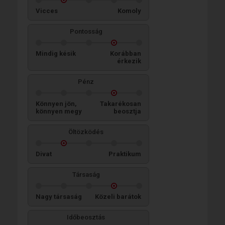
Vicces
Komoly
Pontosság
Mindig késik
Korábban
érkezik
Pénz
Könnyen jön,
Takarékosan
könnyen megy
beosztja
Öltözködés
Divat
Praktikum
Társaság
Nagy társaság
Közeli barátok
Időbeosztás