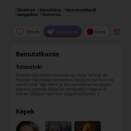
#
türelmes
#
becsületes
#
természetbarát
#
empatikus
#
humoros
Tetszik
Üzenj
SzuperSzív
Bemutatkozás
Sziasztok!
Őszinte kapcsolatot keresek egy olyan férfival, aki
hozzám hasonlóan becsületes, nyugodt, humoros és
szeret csak "úgy elleni" is. Ha szereted a mosolygós,
jókedvű, spontán Nőket és szimpatikus vagyok, írj
bátran. (képpel mert nem vagyok előfizető) :)
Képek