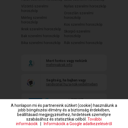
Vízöntő szerelmi
Nyilas szerelmi horoszkóp
horoszkóp
Oroszlán szerelmi
Mérleg szerelmi
horoszkóp
horoszkóp
Kos szerelmi horoszkóp
Ikrek szerelmi horoszkóp
Skorpió szerelmi
Bak szerelmi horoszkóp
horoszkóp
Bika szerelmi horoszkóp
Rák szerelmi horoszkóp
Mert fontos vagy nekünk
mehnyakrak.info
Segítség, ha bajban vagy
randivonal.hu/a-nok-vedelmeben
A honlapon mi és partnereink sütiket (cookie) használunk a
jobb böngészési élmény és a biztonság érdekében,
beállításaid megjegyzéséhez, hirdetések személyre
szabásához és statisztikai célból.
További
információk
|
Információk a Google adatkezeléséről