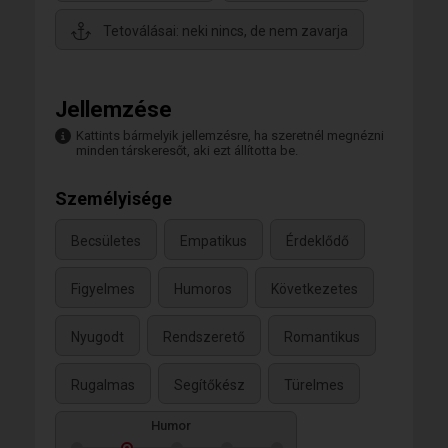
Tetoválásai: neki nincs, de nem zavarja
Jellemzése
Kattints bármelyik jellemzésre, ha szeretnél megnézni
minden társkeresőt, aki ezt állította be.
Személyisége
Becsületes
Empatikus
Érdeklődő
Figyelmes
Humoros
Következetes
Nyugodt
Rendszerető
Romantikus
Rugalmas
Segítőkész
Türelmes
Humor