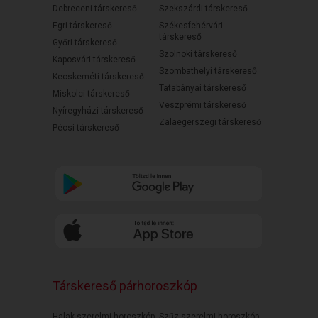
Debreceni társkereső
Szekszárdi társkereső
Egri társkereső
Székesfehérvári
társkereső
Győri társkereső
Szolnoki társkereső
Kaposvári társkereső
Szombathelyi társkereső
Kecskeméti társkereső
Tatabányai társkereső
Miskolci társkereső
Veszprémi társkereső
Nyíregyházi társkereső
Zalaegerszegi társkereső
Pécsi társkereső
Társkereső párhoroszkóp
Halak szerelmi horoszkóp
Szűz szerelmi horoszkóp