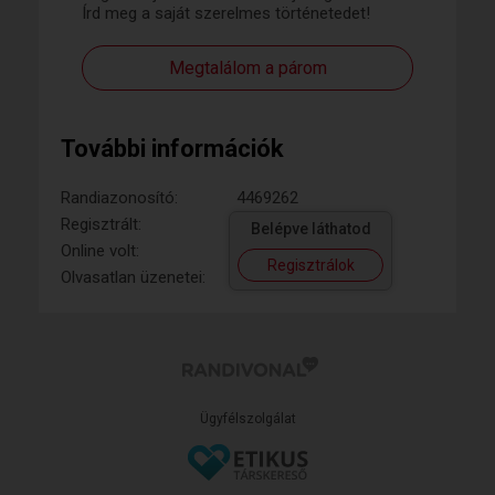
Írd meg a saját szerelmes történetedet!
Megtalálom a párom
További információk
Randiazonosító:
4469262
Regisztrált:
Belépve láthatod
Online volt:
Regisztrálok
Olvasatlan üzenetei:
Ügyfélszolgálat