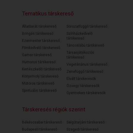
Tematikus társkereső
Állatbarát társkereső
Sorozatfüggő társkereső
Bringás társkereső
Színházkedvelő
társkereső
Ezermester társkereső
Táncoslábú társkereső
Filmkedvelő társkereső
Társasjátékozós
Gamer társkereső
társkereső
Humoros társkereső
Vegetáriánus társkereső
Kertészkedő társkereső
Zenefüggő társkereső
Könyvmoly társkereső
Elvált társkeresők
Motoros társkereső
Özvegy társkeresők
Spirituális társkereső
Gyermekes társkeresők
Társkeresés régiók szerint
Békéscsabai társkereső
Salgótarjáni társkereső
Budapesti társkereső
Szegedi társkereső