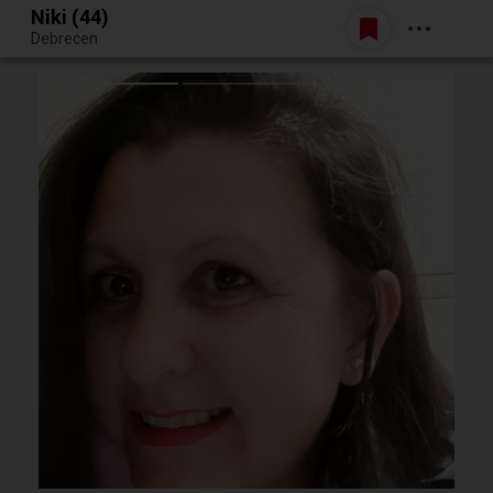
Niki (44)
Belépés
Debrecen
Egy jó randiból bármi lehet.