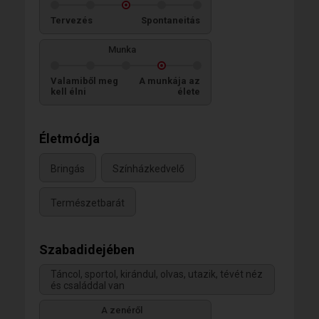
Tervezés
Spontaneitás
Munka
Valamiből meg
A munkája az
kell élni
élete
Életmódja
Bringás
Színházkedvelő
Természetbarát
Szabadidejében
Táncol, sportol, kirándul, olvas, utazik, tévét néz
és családdal van
A zenéről