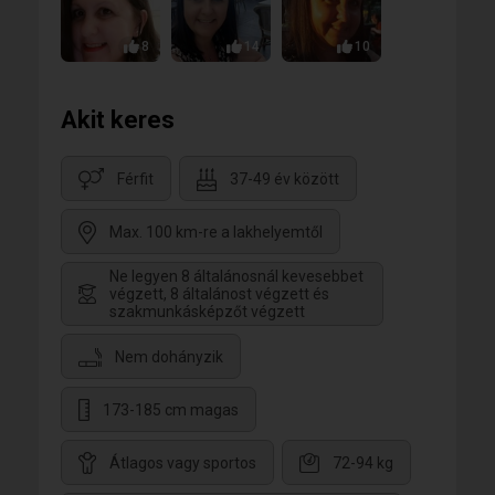
8
14
10
Akit keres
Férfit
37-49 év között
Max. 100 km-re a lakhelyemtől
Ne legyen 8 általánosnál kevesebbet
végzett, 8 általánost végzett és
szakmunkásképzőt végzett
Nem dohányzik
173-185 cm magas
Átlagos vagy sportos
72-94 kg