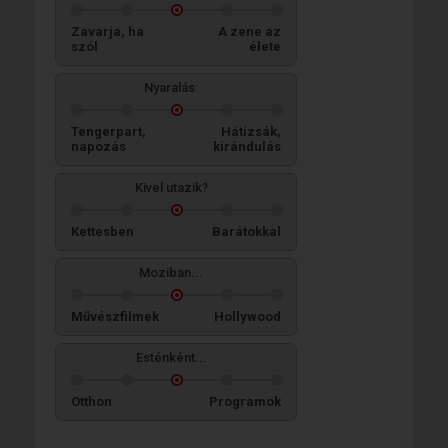
Zavarja, ha
A zene az
szól
élete
Nyaralás:
Tengerpart,
Hátizsák,
napozás
kirándulás
Kivel utazik?
Kettesben
Barátokkal
Moziban...
Művészfilmek
Hollywood
Esténként...
Otthon
Programok