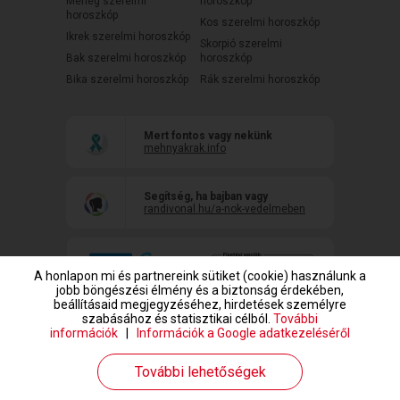
Mérleg szerelmi
horoszkóp
horoszkóp
Kos szerelmi horoszkóp
Ikrek szerelmi horoszkóp
Skorpió szerelmi
Bak szerelmi horoszkóp
horoszkóp
Bika szerelmi horoszkóp
Rák szerelmi horoszkóp
Mert fontos vagy nekünk
mehnyakrak.info
Segítség, ha bajban vagy
randivonal.hu/a-nok-vedelmeben
A honlapon mi és partnereink sütiket (cookie) használunk a
jobb böngészési élmény és a biztonság érdekében,
beállításaid megjegyzéséhez, hirdetések személyre
szabásához és statisztikai célból.
További
információk
|
Információk a Google adatkezeléséről
www.randivonal.hu © Copyright 1999-2026 Dating Central Europe Zrt.
További lehetőségek