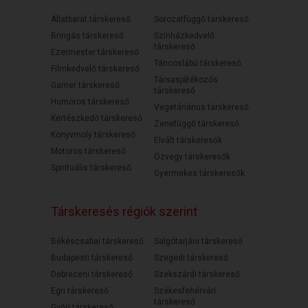
Állatbarát társkereső
Sorozatfüggő társkereső
Bringás társkereső
Színházkedvelő
társkereső
Ezermester társkereső
Táncoslábú társkereső
Filmkedvelő társkereső
Társasjátékozós
Gamer társkereső
társkereső
Humoros társkereső
Vegetáriánus társkereső
Kertészkedő társkereső
Zenefüggő társkereső
Könyvmoly társkereső
Elvált társkeresők
Motoros társkereső
Özvegy társkeresők
Spirituális társkereső
Gyermekes társkeresők
Társkeresés régiók szerint
Békéscsabai társkereső
Salgótarjáni társkereső
Budapesti társkereső
Szegedi társkereső
Debreceni társkereső
Szekszárdi társkereső
Egri társkereső
Székesfehérvári
társkereső
Győri társkereső