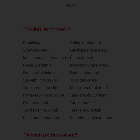
ÁSZF
További információ
Randiblog
Online társkereső
Sikertörténetek
Fényképes társkereső
Intelligens ajánlórendszer
Új társkereső
Randi Akadémia
Keresztény társkereső
Facebook oldalunk
Fiatal társkereső
Szerelmi horoszkóp
30as társkereső
Társkeresés mobilon
Középkorú társkereső
Párkeresők most online
Társkeresés 50 felett
Elit társkereső
Társkereső nők
Válófélben lévőknek
Társkereső férfiak
Diplomás társkereső
Szerelem első keresésre
Tematikus társkereső