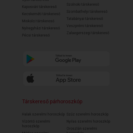
Szolnoki társkereső
Kaposvári társkereső
Szombathelyi társkereső
Kecskeméti társkereső
Tatabányai társkereső
Miskolci társkereső
Veszprémi társkereső
Nyíregyházi társkereső
Zalaegerszegi társkereső
Pécsi társkereső
Társkereső párhoroszkóp
Halak szerelmi horoszkóp
Szűz szerelmi horoszkóp
Vízöntő szerelmi
Nyilas szerelmi horoszkóp
horoszkóp
Oroszlán szerelmi