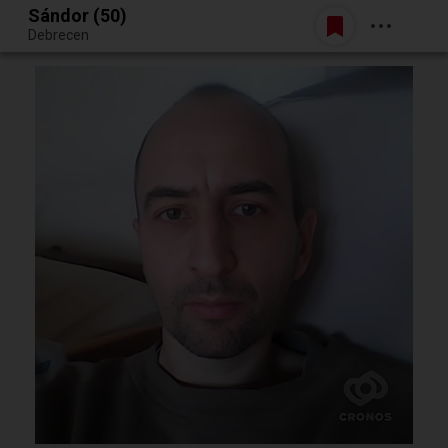
Sándor (50)
Belépés
Debrecen
Egy jó randiból bármi lehet.