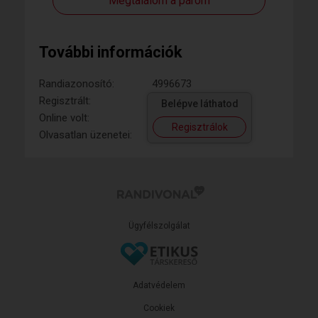
Megtalálom a párom
További információk
Randiazonosító:
4996673
Regisztrált:
Belépve láthatod
Online volt:
Regisztrálok
Olvasatlan üzenetei:
Ügyfélszolgálat
Adatvédelem
Cookiek