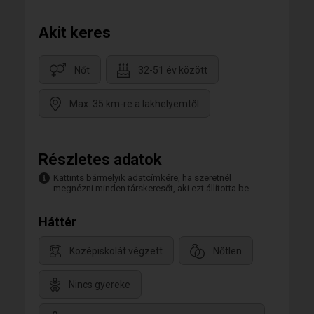
Akit keres
Nőt
32-51 év között
Max. 35 km-re a lakhelyemtől
Részletes adatok
Kattints bármelyik adatcímkére, ha szeretnél
megnézni minden társkeresőt, aki ezt állította be.
Háttér
Középiskolát végzett
Nőtlen
Nincs gyereke