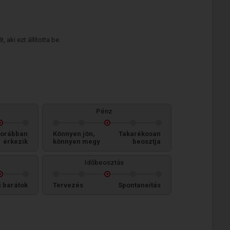
 aki ezt állította be.
Pénz
orábban
Könnyen jön,
Takarékosan
érkezik
könnyen megy
beosztja
Időbeosztás
i barátok
Tervezés
Spontaneitás