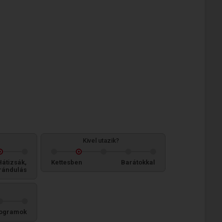
Kivel utazik?
Hátizsák,
Kettesben
Barátokkal
rándulás
ogramok