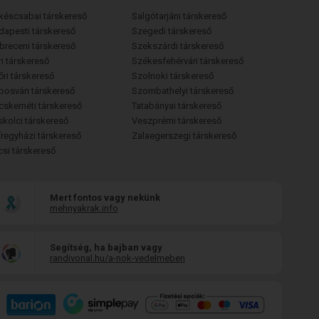
késcsabai társkereső
Salgótarjáni társkereső
dapesti társkereső
Szegedi társkereső
breceni társkereső
Szekszárdi társkereső
i társkereső
Székesfehérvári társkereső
őri társkereső
Szolnoki társkereső
posvári társkereső
Szombathelyi társkereső
cskeméti társkereső
Tatabányai társkereső
skolci társkereső
Veszprémi társkereső
íregyházi társkereső
Zalaegerszegi társkereső
csi társkereső
Mert fontos vagy nekünk
mehnyakrak.info
Segítség, ha bajban vagy
randivonal.hu/a-nok-vedelmeben