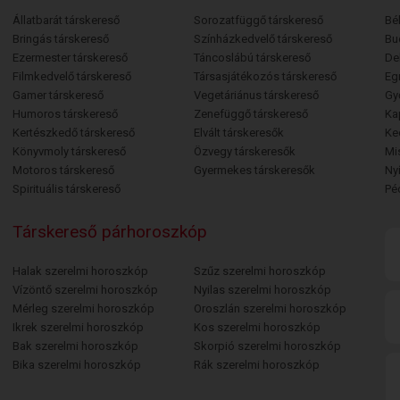
Állatbarát társkereső
Sorozatfüggő társkereső
Bé
Bringás társkereső
Színházkedvelő társkereső
Bu
Ezermester társkereső
Táncoslábú társkereső
De
Filmkedvelő társkereső
Társasjátékozós társkereső
Egr
Gamer társkereső
Vegetáriánus társkereső
Gy
Humoros társkereső
Zenefüggő társkereső
Ka
Kertészkedő társkereső
Elvált társkeresők
Ke
Könyvmoly társkereső
Özvegy társkeresők
Mi
Motoros társkereső
Gyermekes társkeresők
Ny
Spirituális társkereső
Pé
Társkereső párhoroszkóp
Halak szerelmi horoszkóp
Szűz szerelmi horoszkóp
Vízöntő szerelmi horoszkóp
Nyilas szerelmi horoszkóp
Mérleg szerelmi horoszkóp
Oroszlán szerelmi horoszkóp
Ikrek szerelmi horoszkóp
Kos szerelmi horoszkóp
Bak szerelmi horoszkóp
Skorpió szerelmi horoszkóp
Bika szerelmi horoszkóp
Rák szerelmi horoszkóp