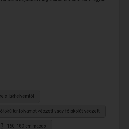
re a lakhelyemtől
őfokú tanfolyamot végzett vagy főiskolát végzett
160-180 cm magas