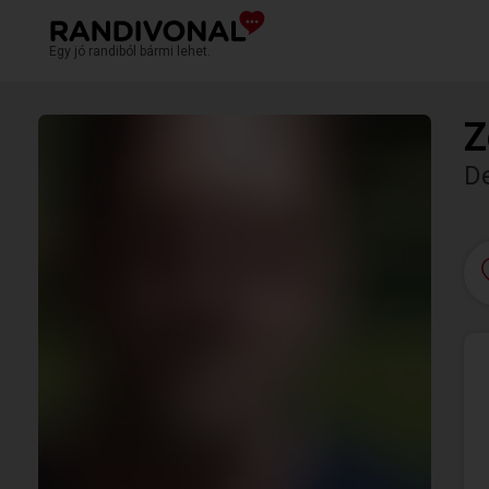
Egy jó randiból bármi lehet.
Z
D