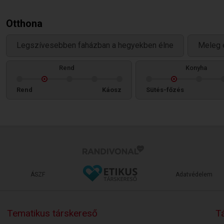
Otthona
Legszívesebben faházban a hegyekben élne
Meleg 
Rend
Konyha
Rend
Káosz
Sütés-főzés
ÁSZF
Adatvédelem
Tematikus társkereső
Tá