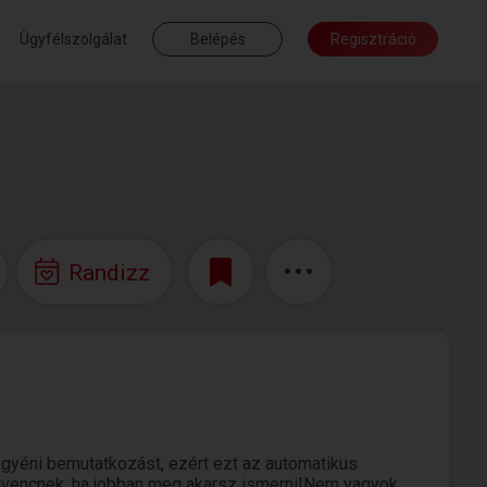
Ügyfélszolgálat
Belépés
Regisztráció
Randizz
gyéni bemutatkozást, ezért ezt az automatikus
kedvencnek, ha jobban meg akarsz ismerni!Nem vagyok