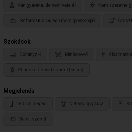
Van gyereke, de nem vele él
Nem szeretne g
Református vallású (nem gyakorolja)
Oroszl
Szokások
Dohányzik
Mindenevő
Alkalmanké
Rendszertelenül sportol (Futás)
Megjelenés
180 cm magas
Néhány kg plusz
94
Barna szemű