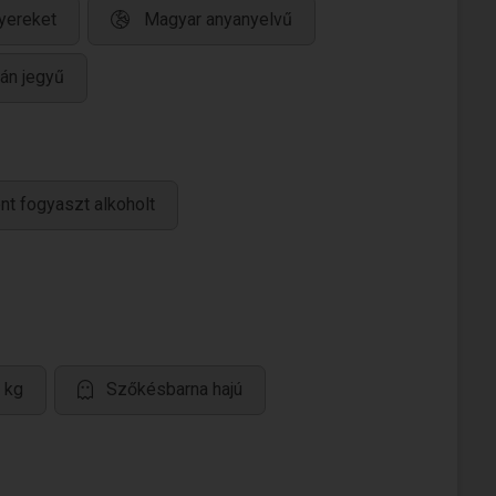
yereket
Magyar anyanyelvű
án jegyű
nt fogyaszt alkoholt
 kg
Szőkésbarna hajú