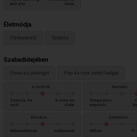
kell élni
élete
Életmódja
Filmkedvelő
Túrázós
Szabadidejében
Olvas és pihenget
Pop és rock zenét hallgat
A zenéről
Nyaralás:
Zavarja, ha
A zene az
Tengerpart,
szól
élete
napozás
ki
Moziban...
Esténként...
Művészfilmek
Hollywood
Otthon
Pr