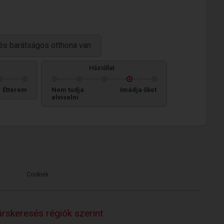
és barátságos otthona van
Háziállat
Étterem
Nem tudja
Imádja őket
elviselni
Cookiek
rskeresés régiók szerint