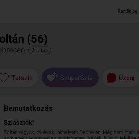
Randiblog
oltán (56)
ebrecen
Térkép
Tetszik
SzuperSzív
Üzenj
Bemutatkozás
Sziasztok!
Zoltán vagyok, 49 éves, lakhelyem Debrecen. Még nem írtam e
szöveget olvashatod az adatlapomon. Kérlek, írj vagy jelölj 