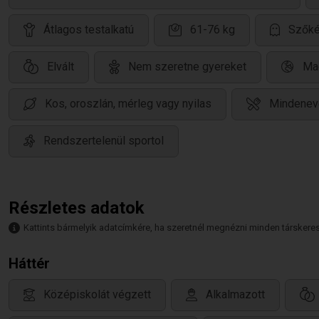
Átlagos testalkatú
61-76 kg
Szőkés
Elvált
Nem szeretne gyereket
Ma
Kos, oroszlán, mérleg vagy nyilas
Mindenev
Rendszertelenül sportol
Részletes adatok
Kattints bármelyik adatcímkére, ha szeretnél megnézni minden társkeresőt,
Háttér
Középiskolát végzett
Alkalmazott