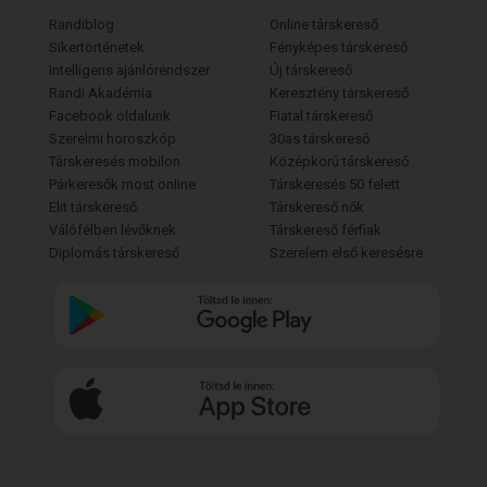
Randiblog
Online társkereső
Sikertörténetek
Fényképes társkereső
Intelligens ajánlórendszer
Új társkereső
Randi Akadémia
Keresztény társkereső
Facebook oldalunk
Fiatal társkereső
Szerelmi horoszkóp
30as társkereső
Társkeresés mobilon
Középkorú társkereső
Párkeresők most online
Társkeresés 50 felett
Elit társkereső
Társkereső nők
Válófélben lévőknek
Társkereső férfiak
Diplomás társkereső
Szerelem első keresésre