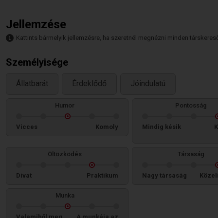
Jellemzése
Kattints bármelyik jellemzésre, ha szeretnél megnézni minden társkeresőt,
Személyisége
Állatbarát
Érdeklődő
Jóindulatú
Humor
Pontosság
Vicces
Komoly
Mindig késik
K
Öltözködés
Társaság
Divat
Praktikum
Nagy társaság
Közel
Munka
Valamiből meg
A munkája az