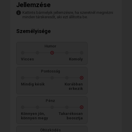
Jellemzése
Kattints bármelyik jellemzésre, ha szeretnél megnézni
minden társkeresőt, aki ezt állította be.
Személyisége
Humor
Vicces
Komoly
Pontosság
Mindig késik
Korábban
érkezik
Pénz
Könnyen jön,
Takarékosan
könnyen megy
beosztja
Öltözködés