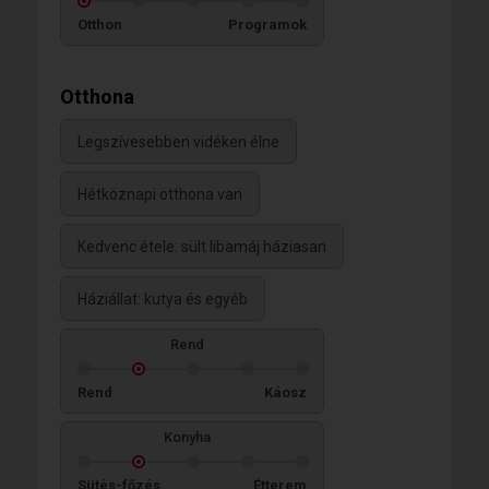
Otthon
Programok
Otthona
Legszívesebben vidéken élne
Hétköznapi otthona van
Kedvenc étele: sült libamáj háziasan
Háziállat: kutya és egyéb
Rend
Rend
Káosz
Konyha
Sütés-főzés
Étterem