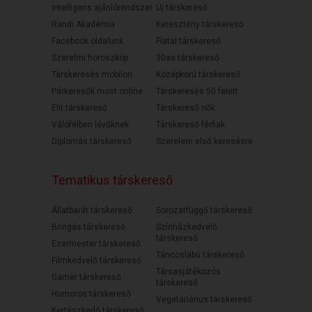
Intelligens ajánlórendszer
Új társkereső
Randi Akadémia
Keresztény társkereső
Facebook oldalunk
Fiatal társkereső
Szerelmi horoszkóp
30as társkereső
Társkeresés mobilon
Középkorú társkereső
Párkeresők most online
Társkeresés 50 felett
Elit társkereső
Társkereső nők
Válófélben lévőknek
Társkereső férfiak
Diplomás társkereső
Szerelem első keresésre
Tematikus társkereső
Állatbarát társkereső
Sorozatfüggő társkereső
Bringás társkereső
Színházkedvelő
társkereső
Ezermester társkereső
Táncoslábú társkereső
Filmkedvelő társkereső
Társasjátékozós
Gamer társkereső
társkereső
Humoros társkereső
Vegetáriánus társkereső
Kertészkedő társkereső