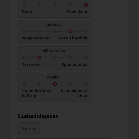
Divat
Praktikum
Társaság
Nagy társaság
Közeli barátok
Időbeosztás
Tervezés
Spontaneitás
Munka
Valamiből meg
A munkája az
kell élni
élete
Szabadidejében
Sportol