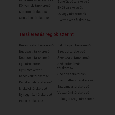
Zenefüggő társkereső
Könyvmoly társkereső
Elvált társkeresők
Motoros társkereső
Özvegy társkeresők
Spirituális társkereső
Gyermekes társkeresők
Társkeresés régiók szerint
Békéscsabai társkereső
Salgótarjáni társkereső
Budapesti társkereső
Szegedi társkereső
Debreceni társkereső
Szekszárdi társkereső
Egri társkereső
Székesfehérvári
társkereső
Győri társkereső
Szolnoki társkereső
Kaposvári társkereső
Szombathelyi társkereső
Kecskeméti társkereső
Tatabányai társkereső
Miskolci társkereső
Veszprémi társkereső
Nyíregyházi társkereső
Zalaegerszegi társkereső
Pécsi társkereső