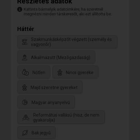
Részletes adatok
Kattints bármelyik adatcímkére, ha szeretnél
megnézni minden társkeresőt, aki ezt állította be.
Háttér
Szakmunkásképzőt végzett (személy és
vagyonõr)
Alkalmazott (Mezõgazdaság)
Nőtlen
Nincs gyereke
Majd szeretne gyereket
Magyar anyanyelvű
Református vallású (hisz, de nem
gyakorolja)
Bak jegyű