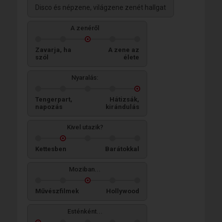
Disco és népzene, világzene zenét hallgat
A zenéről
Zavarja, ha
A zene az
szól
élete
Nyaralás:
Tengerpart,
Hátizsák,
napozás
kirándulás
Kivel utazik?
Kettesben
Barátokkal
Moziban...
Művészfilmek
Hollywood
Esténként...