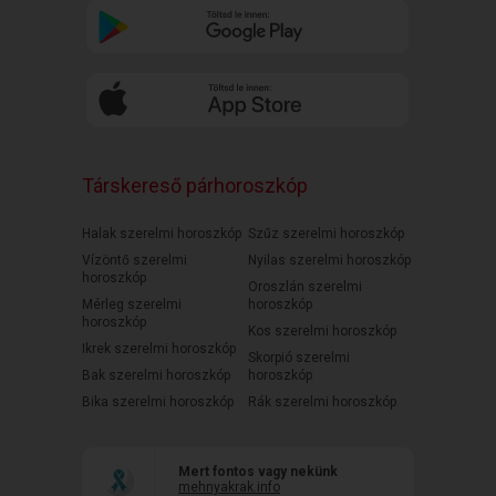
Társkereső párhoroszkóp
Halak szerelmi horoszkóp
Szűz szerelmi horoszkóp
Vízöntő szerelmi
Nyilas szerelmi horoszkóp
horoszkóp
Oroszlán szerelmi
Mérleg szerelmi
horoszkóp
horoszkóp
Kos szerelmi horoszkóp
Ikrek szerelmi horoszkóp
Skorpió szerelmi
Bak szerelmi horoszkóp
horoszkóp
Bika szerelmi horoszkóp
Rák szerelmi horoszkóp
Mert fontos vagy nekünk
mehnyakrak.info