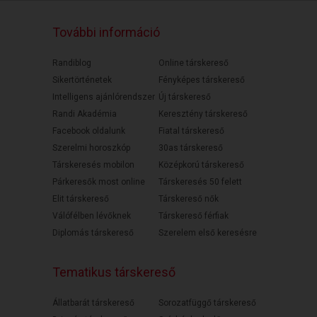
További információ
Randiblog
Online társkereső
Sikertörténetek
Fényképes társkereső
Intelligens ajánlórendszer
Új társkereső
Randi Akadémia
Keresztény társkereső
Facebook oldalunk
Fiatal társkereső
Szerelmi horoszkóp
30as társkereső
Társkeresés mobilon
Középkorú társkereső
Párkeresők most online
Társkeresés 50 felett
Elit társkereső
Társkereső nők
Válófélben lévőknek
Társkereső férfiak
Diplomás társkereső
Szerelem első keresésre
Tematikus társkereső
Állatbarát társkereső
Sorozatfüggő társkereső