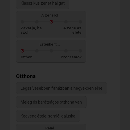
Klasszikus zenét hallgat
A zenéről
Zavarja, ha
A zene az
szól
élete
Esténként...
Otthon
Programok
Otthona
Legszívesebben faházban a hegyekben élne
Meleg és barátságos otthona van
Kedvenc étele: somlói galuska
Rend