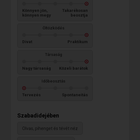
Könnyen jön,
Takarékosan
könnyen megy
beosztja
Öltözködés
Divat
Praktikum
Társaság
Nagy társaság
Közeli barátok
Időbeosztás
Tervezés
Spontaneitás
Szabadidejében
Olvas, pihenget és tévét néz