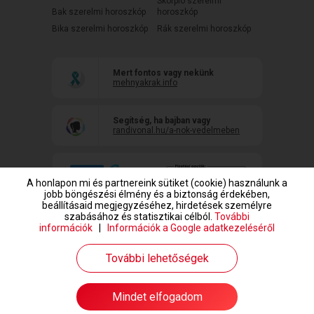
Skorpió szerelmi
Bak szerelmi horoszkóp
horoszkóp
Bika szerelmi horoszkóp
Rák szerelmi horoszkóp
Mert fontos vagy nekünk
mehnyakrak.info
Segítség, ha bajban vagy
randivonal.hu/a-nok-vedelmeben
A honlapon mi és partnereink sütiket (cookie) használunk a
jobb böngészési élmény és a biztonság érdekében,
beállításaid megjegyzéséhez, hirdetések személyre
szabásához és statisztikai célból.
További
információk
|
Információk a Google adatkezeléséről
www.randivonal.hu © Copyright 1999-2026 Dating Central Europe Zrt.
További lehetőségek
Mindet elfogadom