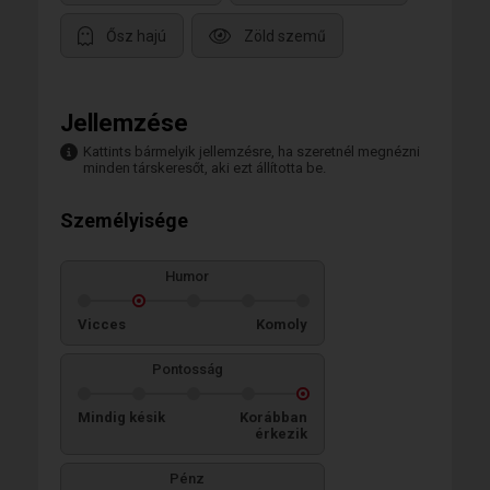
Ősz hajú
Zöld szemű
Jellemzése
Kattints bármelyik jellemzésre, ha szeretnél megnézni
minden társkeresőt, aki ezt állította be.
Személyisége
Humor
Vicces
Komoly
Pontosság
Mindig késik
Korábban
érkezik
Pénz