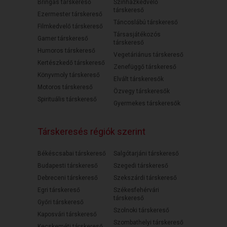
Bringás társkereső
Színházkedvelő
társkereső
Ezermester társkereső
Táncoslábú társkereső
Filmkedvelő társkereső
Társasjátékozós
Gamer társkereső
társkereső
Humoros társkereső
Vegetáriánus társkereső
Kertészkedő társkereső
Zenefüggő társkereső
Könyvmoly társkereső
Elvált társkeresők
Motoros társkereső
Özvegy társkeresők
Spirituális társkereső
Gyermekes társkeresők
Társkeresés régiók szerint
Békéscsabai társkereső
Salgótarjáni társkereső
Budapesti társkereső
Szegedi társkereső
Debreceni társkereső
Szekszárdi társkereső
Egri társkereső
Székesfehérvári
társkereső
Győri társkereső
Szolnoki társkereső
Kaposvári társkereső
Szombathelyi társkereső
Kecskeméti társkereső