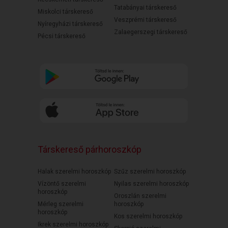
Tatabányai társkereső
Miskolci társkereső
Veszprémi társkereső
Nyíregyházi társkereső
Zalaegerszegi társkereső
Pécsi társkereső
Társkereső párhoroszkóp
Halak szerelmi horoszkóp
Szűz szerelmi horoszkóp
Vízöntő szerelmi
Nyilas szerelmi horoszkóp
horoszkóp
Oroszlán szerelmi
Mérleg szerelmi
horoszkóp
horoszkóp
Kos szerelmi horoszkóp
Ikrek szerelmi horoszkóp