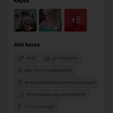
Képek
+5
2
5
Akit keres
Férfit
65-79 év között
Max. 50 km-re a lakhelyemtől
Ne legyen 8 általánosnál kevesebbet végzett
Nem dohányzik vagy néha dohányzik
174-175 cm magas