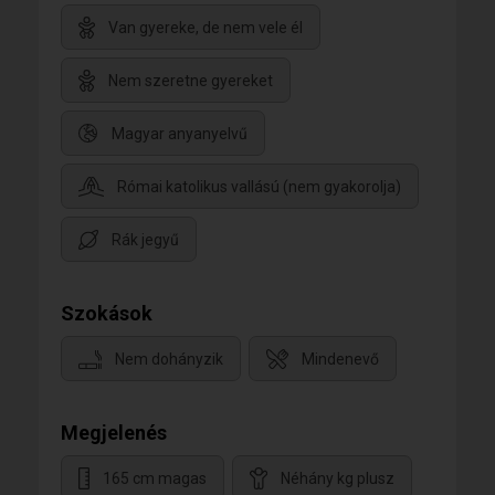
Van gyereke, de nem vele él
Nem szeretne gyereket
Magyar anyanyelvű
Római katolikus vallású (nem gyakorolja)
Rák jegyű
Szokások
Nem dohányzik
Mindenevő
Megjelenés
165 cm magas
Néhány kg plusz