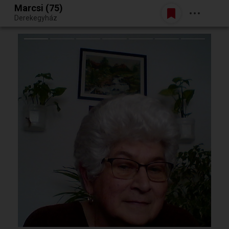
Marcsi (75)
Belépés
Derekegyház
Egy jó randiból bármi lehet.