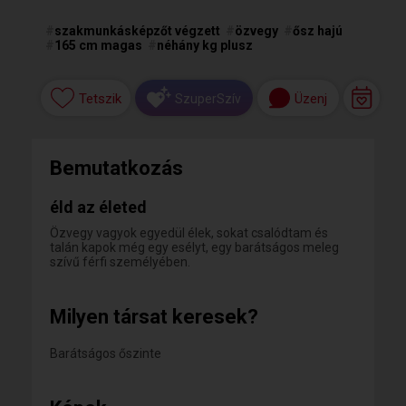
#
szakmunkásképzőt végzett
#
özvegy
#
ősz hajú
#
165 cm magas
#
néhány kg plusz
Tetszik
Üzenj
SzuperSzív
Bemutatkozás
éld az életed
Özvegy vagyok egyedül élek, sokat csalódtam és
talán kapok még egy esélyt, egy barátságos meleg
szívű férfi személyében.
Milyen társat keresek?
Barátságos őszinte