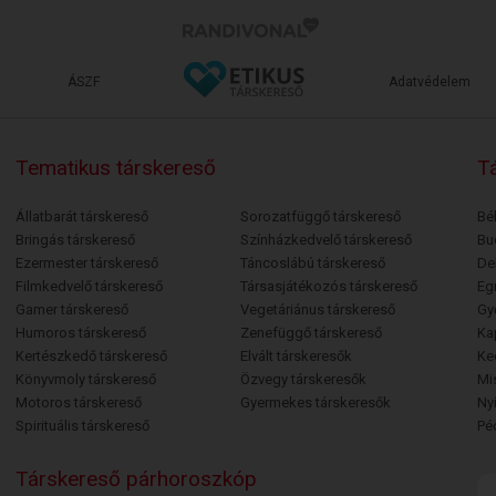
ÁSZF
Adatvédelem
Tematikus társkereső
Tá
Állatbarát társkereső
Sorozatfüggő társkereső
Bé
Bringás társkereső
Színházkedvelő társkereső
Bu
Ezermester társkereső
Táncoslábú társkereső
De
Filmkedvelő társkereső
Társasjátékozós társkereső
Egr
Gamer társkereső
Vegetáriánus társkereső
Gy
Humoros társkereső
Zenefüggő társkereső
Ka
Kertészkedő társkereső
Elvált társkeresők
Ke
Könyvmoly társkereső
Özvegy társkeresők
Mi
Motoros társkereső
Gyermekes társkeresők
Ny
Spirituális társkereső
Pé
Társkereső párhoroszkóp