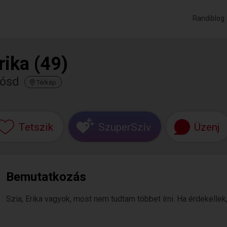
Randiblog
rika (49)
iósd
Térkép
Tetszik
SzuperSzív
Üzenj
Bemutatkozás
Szia, Erika vagyok, most nem tudtam többet írni. Ha érdekellek,