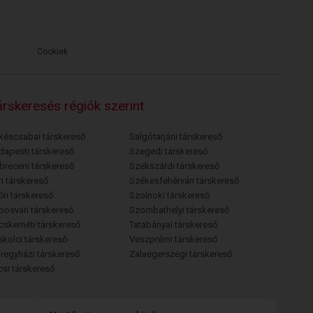
Cookiek
rskeresés régiók szerint
késcsabai társkereső
Salgótarjáni társkereső
dapesti társkereső
Szegedi társkereső
breceni társkereső
Szekszárdi társkereső
i társkereső
Székesfehérvári társkereső
őri társkereső
Szolnoki társkereső
posvári társkereső
Szombathelyi társkereső
cskeméti társkereső
Tatabányai társkereső
skolci társkereső
Veszprémi társkereső
íregyházi társkereső
Zalaegerszegi társkereső
csi társkereső