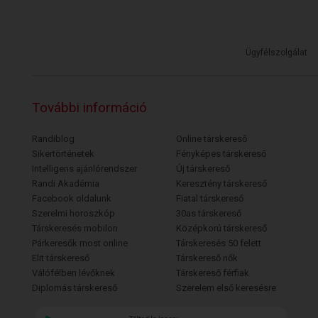
Ügyfélszolgálat
További információ
Randiblog
Online társkereső
Sikertörténetek
Fényképes társkereső
Intelligens ajánlórendszer
Új társkereső
Randi Akadémia
Keresztény társkereső
Facebook oldalunk
Fiatal társkereső
Szerelmi horoszkóp
30as társkereső
Társkeresés mobilon
Középkorú társkereső
Párkeresők most online
Társkeresés 50 felett
Elit társkereső
Társkereső nők
Válófélben lévőknek
Társkereső férfiak
Diplomás társkereső
Szerelem első keresésre