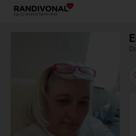
Egy jó randiból bármi lehet.
E
D