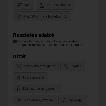
Nőt
25-35 év között
Max. 50 km-re a lakhelyemtől
Részletes adatok
Kattints bármelyik adatcímkére, ha szeretnél
megnézni minden társkeresőt, aki ezt állította be.
Háttér
Középiskolát végzett
Nőtlen
Nincs gyereke
Majd szeretne gyereket
Magyar anyanyelvű
Kos jegyű