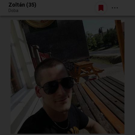
Zoltán (35)
Belépés
Doba
Egy jó randiból bármi lehet.