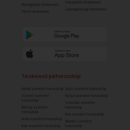
Veszprémi társkereső
Nyíregyházi társkereső
Zalaegerszegi társkereső
Pécsi társkereső
Társkereső párhoroszkóp
Halak szerelmi horoszkóp
Szűz szerelmi horoszkóp
Vízöntő szerelmi
Nyilas szerelmi horoszkóp
horoszkóp
Oroszlán szerelmi
Mérleg szerelmi
horoszkóp
horoszkóp
Kos szerelmi horoszkóp
Ikrek szerelmi horoszkóp
Skorpió szerelmi
Bak szerelmi horoszkóp
horoszkóp